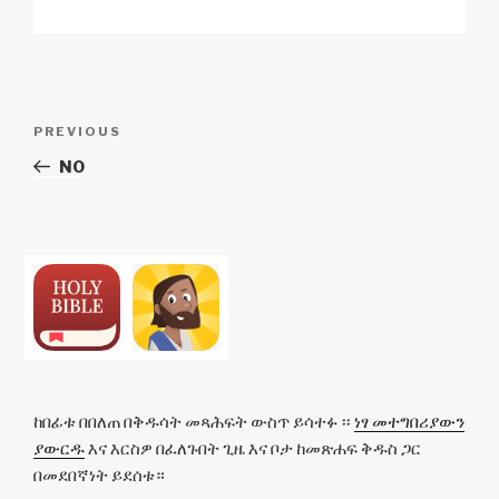
Post
Previous
PREVIOUS
navigation
Post
NO
ከበፊቱ በበለጠ በቅዱሳት መጻሕፍት ውስጥ ይሳተፉ ፡፡
ነፃ መተግበሪያውን
ያውርዱ
እና እርስዎ በፈለጉበት ጊዜ እና ቦታ ከመጽሐፍ ቅዱስ ጋር
በመደበኛነት ይደሰቱ።