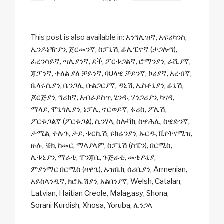
This post is also available in:
እንግሊዝኛ
አፍሪካንስ
ኢንዶኔዥያን
ጀርመንኛ
ስፓኒሽ
ፊሊፒኖኛ (ታጋሎግ)
ፈረንሳይኛ
ጣሊያንኛ
ደች
ፖርቱጋልኛ
ሮማንያን
ራሺያኛ
ጃፓንኛ
ቀለል ያለ ቻይንኛ
ባህላዊ ቻይንኛ
ኮሪያኛ
አረብኛ
ቤላሩሲያን
ቤንጋሊ
ቡልጋርያኛ
ዳኒሽ
ኢስቶኒያን
ፊኒሽ
ጆርጅያን
ግሪክኛ
እብራይስጥ
ሂንዱ
ሃንጋሪያን
ካናዳ
ማላይ
ሞኒጎሊያን
ኔፓሊ
ኖርወይኛ
ፋሪስ
ፖሊሽ
ፖርቱጋልኛ (ፖርቱጋል)
ሲንሃላ
ስሎቫክ
ስዋሕሊ
ስዊድንኛ
ታሚል
ተሉጉ
ታይ
ቱርኪሽ
ዩክሬንያን
ኡርዱ
ቪየትናሚዝ
ዙሉ
ቼክ
ከመር
ማላያላም
ስፓኒሽ (ስፔን)
በርሚስ
ሊቱኒያን
ማራቲ
ፐንጃቢ
ጉጅራቲ
መቂዶኒያ
ምያንማር በርሚስ (ዛዋጊ)
ኡዝቤክ
ሰሪቢያን
Armenian
አይስላንዲኛ
ክሮኤሽያን
አልበንያኛ
Welsh
Catalan
Latvian
Haitian Creole
Malagasy
Shona
Sorani Kurdish
Xhosa
Yoruba
ሊንጋላ