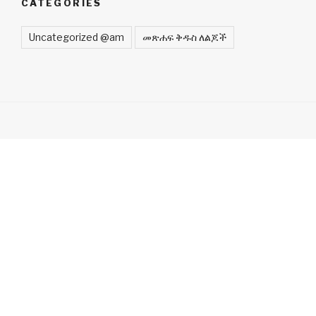
CATEGORIES
Uncategorized @am
መጽሐፍ ቅዱስ ለልጆች