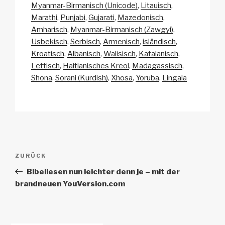
Myanmar-Birmanisch (Unicode)
Litauisch
Marathi
Punjabi
Gujarati
Mazedonisch
Amharisch
Myanmar-Birmanisch (Zawgyi)
Usbekisch
Serbisch
Armenisch
isländisch
Kroatisch
Albanisch
Walisisch
Katalanisch
Lettisch
Haitianisches Kreol
Madagassisch
Shona
Sorani (Kurdish)
Xhosa
Yoruba
Lingala
Beitrags-
Vorheriger
ZURÜCK
Navigation
Beitrag
Bibellesen nun leichter denn je – mit der
brandneuen YouVersion.com