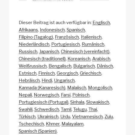
Dieser Beitrag ist auch verfügbar in:
Englisch
Afrikaans
Indonesisch
Spanisch
Filipino (Tagalog)
Französisch
Italienisch
Niederländisch
Portugiesisch
Rumänisch
Russisch
Japanisch
Chinesisch (vereinfacht)
Chinesisch (traditionell)
Koreanisch
Arabisch
Weißrussisch
Bengalisch
Bulgarisch
Dänisch
Estnisch
Finnisch
Georgisch
Griechisch
Hebräisch
Hindi
Ungarisch
Kannada (Kanaresisch)
Malaiisch
Mongolisch
Nepali
Norwegisch
Farsi
Polnisch
Portugiesisch (Portugal)
Sinhala
Slowakisch
Swahili
Schwedisch
Tamil
Telugu
Thai
Türkisch
Ukrainisch
Urdu
Vietnamesisch
Zulu
Tschechisch
Khmer
Malayalam
Spanisch (Spanien)