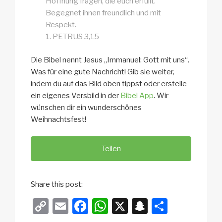
Hoffnung fragen, die euch erfüllt.
Begegnet ihnen freundlich und mit
Respekt.
1. PETRUS 3,15
Die Bibel nennt Jesus „Immanuel: Gott mit uns“.
Was für eine gute Nachricht! Gib sie weiter,
indem du auf das Bild oben tippst oder erstelle
ein eigenes Versbild in der
Bibel App
. Wir
wünschen dir ein wunderschönes
Weihnachtsfest!
Teilen
Share this post:
C
E
F
W
X
S
T
o
m
a
h
n
eil