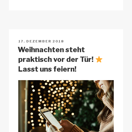
p
ail
c
at
a
e
y
e
s
p
n
Li
b
A
c
n
o
p
h
VERÖFFENTLICHT
17. DEZEMBER 2018
k
o
p
at
AM
Weihnachten steht
k
praktisch vor der Tür!
Lasst uns feiern!