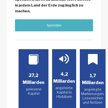
in jedem Land der Erde zugänglich zu
machen.
Spenden
4,2
27,2
1,7
Milliarden
Milliarden
Milliarden
angehörte
gelesene
angelegte
Kapitel in
Kapitel
Markierungen,
Hörbibeln
Lesezeichen
und Notizen