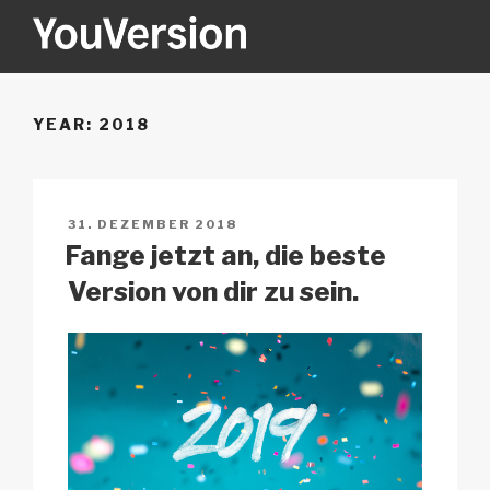
Zum
Inhalt
springen
YOUVERSION
Seeking God every day.
YEAR:
2018
VERÖFFENTLICHT
31. DEZEMBER 2018
AM
Fange jetzt an, die beste
Version von dir zu sein.