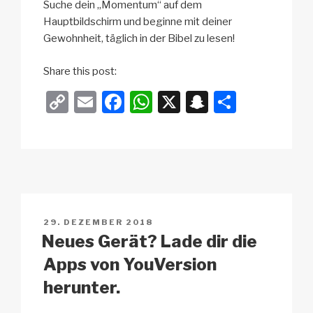
Suche dein „Momentum“ auf dem
Hauptbildschirm und beginne mit deiner
Gewohnheit, täglich in der Bibel zu lesen!
Share this post:
C
E
F
W
X
S
T
o
m
a
h
n
eil
p
ail
c
at
a
e
y
e
s
p
n
Li
b
A
c
n
o
p
h
VERÖFFENTLICHT
29. DEZEMBER 2018
k
o
p
at
AM
Neues Gerät? Lade dir die
k
Apps von YouVersion
herunter.