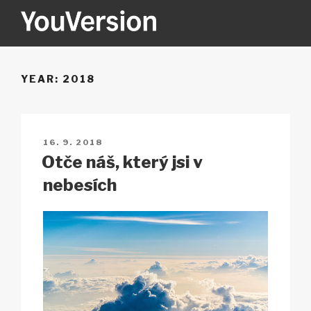
Přejít
k
obsahu
YOUVERSION
Seeking God every day.
webu
YEAR:
2018
PUBLIKOVÁNO
16. 9. 2018
Otče náš, který jsi v
nebesích