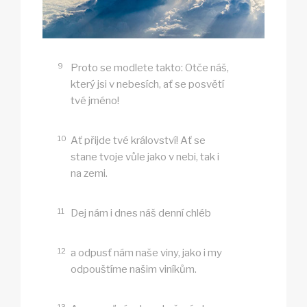
9
Proto se modlete takto: Otče náš,
který jsi v nebesích, ať se posvětí
tvé jméno!
10
Ať přijde tvé království! Ať se
stane tvoje vůle jako v nebi, tak i
na zemi.
11
Dej nám i dnes náš denní chléb
12
a odpusť nám naše viny, jako i my
odpouštíme našim viníkům.