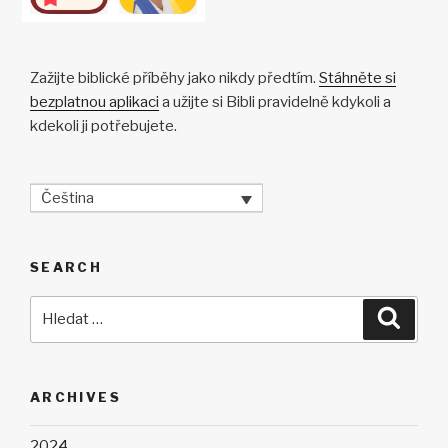
k
Zažijte biblické příběhy jako nikdy předtím.
Stáhněte si
bezplatnou aplikaci
a užijte si Bibli pravidelně kdykoli a
kdekoli ji potřebujete.
Čeština
SEARCH
Hledat:
Hledán
ARCHIVES
2024