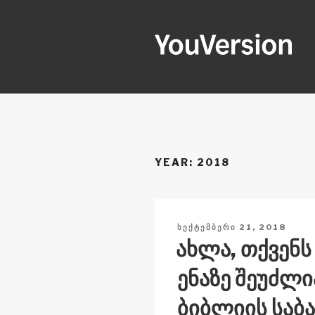
შიგთავსზე
გადასვლა
YOUVERSI
Seeking God every day.
YEAR:
2018
ᲒᲐᲛᲝᲥᲕᲔᲧᲜᲔᲑᲣᲚᲘᲐ
ᲡᲔᲥᲢᲔᲛᲑᲔᲠᲘ 21, 2018
ახლა, თქვენს
ენაზე შეუძლ
ბიბლიის საბა