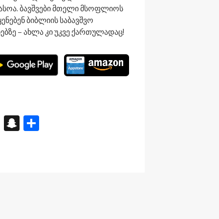
სოა. ბავშვები მთელი მსოფლიოს
ყენებენ ბიბლიის საბავშვო
ნებზე – ახლა კი უკვე ქართულადაც!
X
S
S
n
h
a
ar
p
e
c
h
at