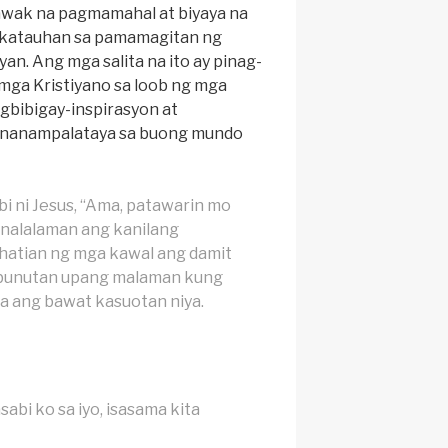
lawak na pagmamahal at biyaya na
ngkatauhan sa pamamagitan ng
n. Ang mga salita na ito ay pinag-
 mga Kristiyano sa loob ng mga
nagbibigay-inspirasyon at
nanampalataya sa buong mundo
i ni Jesus, “Ama, patawarin mo
a nalalaman ang kanilang
-hatian ng mga kawal ang damit
alabunutan upang malaman kung
 ang bawat kasuotan niya.
sabi ko sa iyo, isasama kita