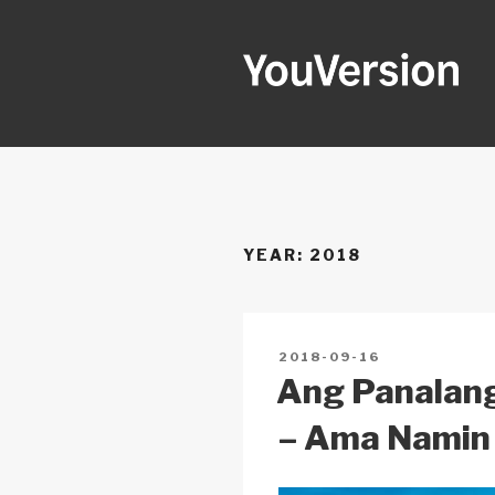
Skip
to
content
YOUVERSI
Seeking God every day.
YEAR:
2018
POSTED
2018-09-16
ON
Ang Panalang
– Ama Namin