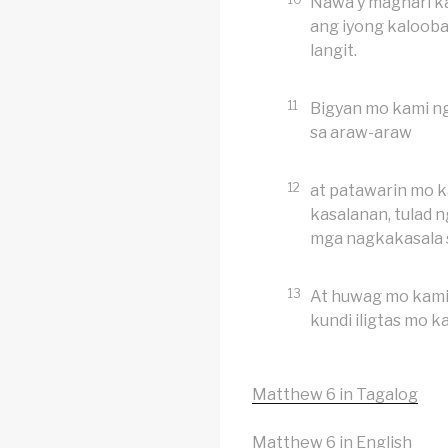
Nawa’y maghari ka
ang iyong kalooban
langit.
11
Bigyan mo kami n
sa araw-araw
12
at patawarin mo 
kasalanan, tulad 
mga nagkakasala 
13
At huwag mo kami
kundi iligtas mo k
Matthew 6 in Tagalog
Matthew 6 in English