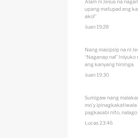
Alam ni Jesus na nagan
upang matupad ang kas
ako!”
Juan 19:28
Nang masipsip na ni Jes
“Naganap na!” Iniyuko 
ang kanyang hininga.
Juan 19:30
Sumigaw nang malakas 
mo’y ipinagkakatiwala 
pagkasabi nito, nalago
Lucas 23:46