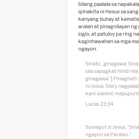
bilang paalala sa napaka
ipinakita ni Hesus sa sa
kanyang buhay at kamataya
aralan at pinagnilayan ng
siglo, at patuloy pa ring 
kaginhawahan sa mga ma
ngayon.
Sinabi…ginagawa: Sinab
sila sapagkat hindi nil
ginagawa.”] Pinaghati
ni Jesus. Sila’y nagp
kani-kanino mapupunta
Lucas 23:34
Sumagot si Jesus, “Sina
ngayon sa Paraiso.”