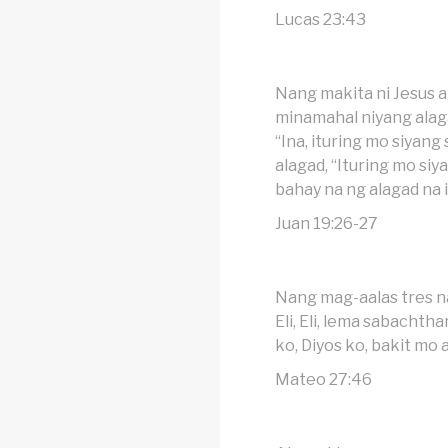
Lucas 23:43
Nang makita ni Jesus a
minamahal niyang alagad
“Ina, ituring mo siyang 
alagad, “Ituring mo siy
bahay na ng alagad na i
Juan 19:26-27
Nang mag-aalas tres na
Eli, Eli, lema sabachthan
ko, Diyos ko, bakit mo
Mateo 27:46