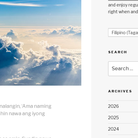
and enjoy regul
right when and
Filipino (Taga
SEARCH
Search
for:
ARCHIVES
nalangin, ‘Ama naming
2026
ahin nawa ang iyong
2025
2024