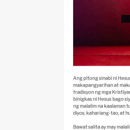
Ang pitong sinabi ni Hesus
makapangyarihan at maka
tradisyon ng mga Kristiyan
binigkas ni Hesus bago si
ng malalim na kaalaman t
diyos, kahariang-tao, at hu
Bawat salita ay may malal