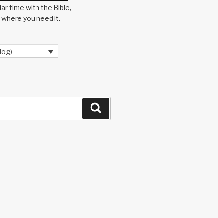
ar time with the Bible,
 where you need it.
log)
Search