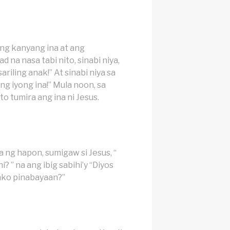
ng kanyang ina at ang
 na nasa tabi nito, sinabi niya,
sariling anak!” At sinabi niya sa
ang iyong ina!” Mula noon, sa
to tumira ang ina ni Jesus.
 ng hapon, sumigaw si Jesus, “
i? ” na ang ibig sabihi’y “Diyos
 ako pinabayaan?”