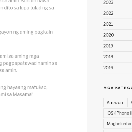
 sa amin. Sundin nawa
2023
 dito sa lupa tulad ng sa
2022
2021
gayon ng aming pagkain
2020
2019
kami sa aming mga
2018
ng pagpapatawad namin sa
2016
sa amin.
ng hayaang matukso,
MGA KATEG
ami sa Masama!’
Amazon
iOS (iPhone i
Magboluntar