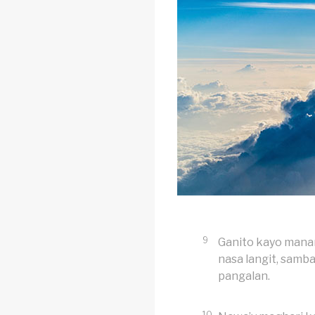
9
Ganito kayo mana
nasa langit, samb
pangalan.
10