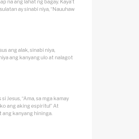
ap na ang lahat ng bagay. Kaya’t
ulatan ay sinabi niya, “Nauuhaw
us ang alak, sinabi niya,
niya ang kanyang ulo at nalagot
si Jesus, “Ama, sa mga kamay
ko ang aking espiritu!” At
t ang kanyang hininga.