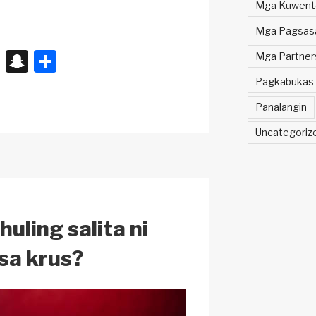
Mga Kuwent
Mga Pagsasal
X
S
S
Mga Partner
n
h
Pagkabukas-
a
ar
Panalangin
p
e
Uncategoriz
c
h
at
uling salita ni
sa krus?