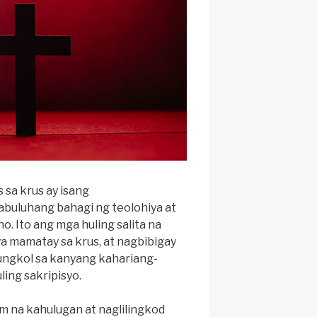
 sa krus ay isang
buluhang bahagi ng teolohiya at
o. Ito ang mga huling salita na
ya mamatay sa krus, at nagbibigay
ungkol sa kanyang kahariang-
ling sakripisyo.
im na kahulugan at naglilingkod