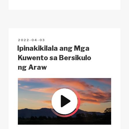
p
ail
c
at
a
ar
y
e
s
p
e
Li
b
A
c
n
o
p
h
POSTED
2022-04-03
k
o
p
at
ON
Ipinakikilala ang Mga
k
Kuwento sa Bersikulo
ng Araw