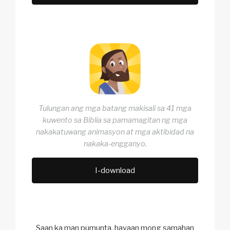
Tulungan ang mga batang makisali sa 41 mga
kuwento sa Biblia sa pamamagitan ng mga
nakakatuwang animasyon at mga aktibidad na
nakaka-engganyo.
I-download
Saan ka man pumunta, hayaan mong samahan