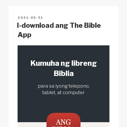
Li
b
A
c
n
o
p
h
POSTED
2021-05-31
k
o
p
at
ON
I-download ang The Bible
k
App
Kumuha ng libreng
Biblia
para sa iyong telepono,
tablet, at computer