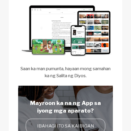
Saan ka man pumunta, hayaan mong samahan
ka ng Salita ng Diyos.
Mayroon ka na ng App
sa
iyong mga aparato?
IBAHAGI ITO SA KAIBIGAN