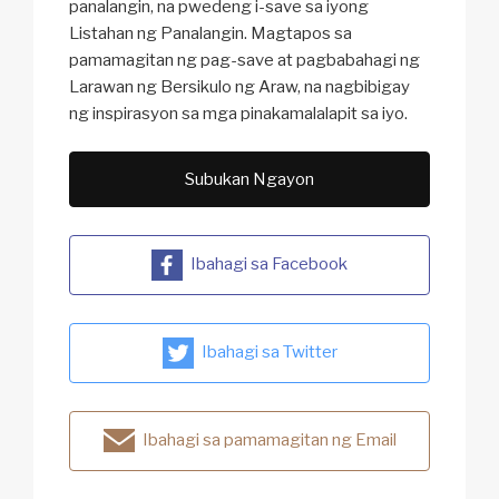
panalangin, na pwedeng i-save sa iyong
Listahan ng Panalangin. Magtapos sa
pamamagitan ng pag-save at pagbabahagi ng
Larawan ng Bersikulo ng Araw, na nagbibigay
ng inspirasyon sa mga pinakamalalapit sa iyo.
Subukan Ngayon
Ibahagi sa Facebook
Ibahagi sa Twitter
Ibahagi sa pamamagitan ng Email