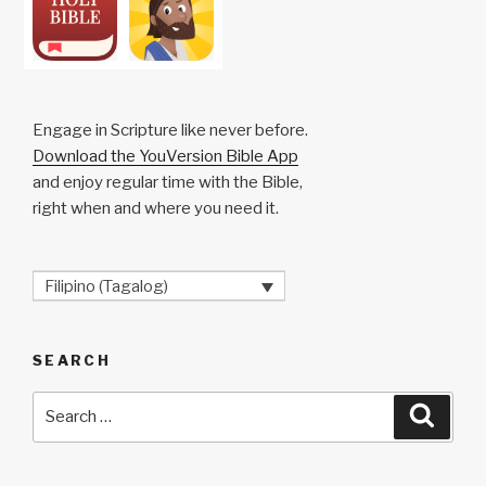
Engage in Scripture like never before.
Download the YouVersion Bible App
and enjoy regular time with the Bible,
right when and where you need it.
Filipino (Tagalog)
SEARCH
Search
Searc
for: