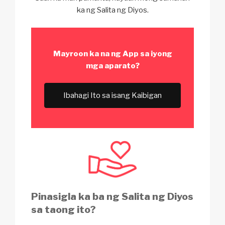
ka ng Salita ng Diyos.
Mayroon ka na ng App
sa iyong
mga aparato?
Ibahagi Ito sa isang Kaibigan
Pinasigla ka ba ng Salita ng Diyos
sa taong ito?