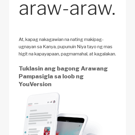
araw-araw.
At, kapag nakagawian na nating makipag-
ugnayan sa Kanya, pupunuin Niya tayo ng mas
higit na kapayapaan, pagmamahal, at kagalakan.
Tuklasin ang bagong Arawang
Pampasigla sa loob ng
YouVersion