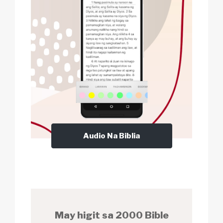
Audio Na Biblia
May higit sa 2000 Bible