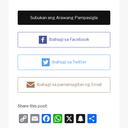
Subukan ang Arawang Pampasigla
Ibahagi sa Facebook
Ibahagi sa Twitter
Ibahagi sa pamamagitan ng Email
Share this post:
C
E
F
W
X
S
S
o
m
a
h
n
h