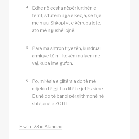
4
Edhe në ecsha nëpër luginën e
territ, s’tutem nga e keqja, se ti je
me mua. Shkopi yt e kërraba jote,
ato më ngushëllojnë.
5
Para ma shtron tryezën, kundruall
armiqve të mi; kokën ma lyen me
vaj, kupa ime gufon.
6
Po, mirësia e çiltërsia do të më
ndjekin të gjitha ditët e jetës sime.
E unë do të banoj përgjithmonë në
shtëpinë e ZOTIT.
Psalm 23 in Albanian