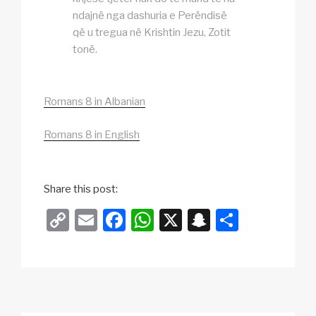
ndajnë nga dashuria e Perëndisë
që u tregua në Krishtin Jezu, Zotit
tonë.
Romans 8 in Albanian
Romans 8 in English
Share this post:
C
E
F
W
X
S
S
o
m
a
h
n
h
p
ail
c
at
a
ar
y
e
s
p
e
Li
b
A
c