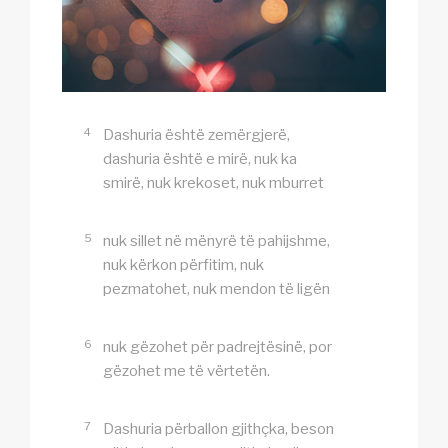
4
Dashuria është zemërgjerë,
dashuria është e mirë, nuk ka
smirë, nuk krekoset, nuk mburret
5
nuk sillet në mënyrë të pahijshme,
nuk kërkon përfitim, nuk
pezmatohet, nuk mendon të ligën
6
nuk gëzohet për padrejtësinë, por
gëzohet me të vërtetën.
7
Dashuria përballon gjithçka, beson