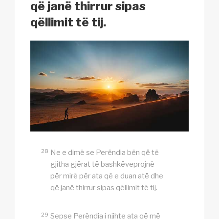
që janë thirrur sipas
qëllimit të tij.
28
Ne e dimë se Perëndia bën që të
gjitha gjërat të bashkëveprojnë
për mirë për ata që e duan atë dhe
që janë thirrur sipas qëllimit të tij.
29
Sepse Perëndia i njihte ata që më