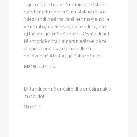
Ju jeni drita e botës. Nuk mund të fshihet
qyteti i ngritur mbi një mal. Askush nuk e
ndez kandilin për ta vënë nën magje, por e
vë në mbajtësen e vet, që të ndriçojë të
gjithë ata që janë në shtëpi. Kështu duhet
të shndrisë drita juaj para njerëzve, që të
shohin veprat tuaja të mira dhe të
përlëvdojnë Atin tuaj që është në qiej».
Mateu 5:14-16
Drita ndriçon në errësirë dhe errësira nuk e
mundi dot.
Gjoni 1:5