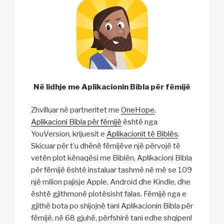
Në lidhje me Aplikacionin Bibla për fëmijë
Zhvilluar në partneritet me
OneHope
,
Aplikacioni Bibla për fëmijë
është nga
YouVersion, krijuesit e
Aplikacionit të Biblës
.
Skicuar për t’u dhënë fëmijëve një përvojë të
vetën plot kënaqësi me Biblën, Aplikacioni Bibla
për fëmijë është instaluar tashmë në më se 109
një milion pajisje Apple, Android dhe Kindle, dhe
është gjithmonë plotësisht falas. Fëmijë nga e
gjithë bota po shijojnë tani Aplikacionin Bibla për
fëmijë, në 68 gjuhë, përfshirë tani edhe shqipen!