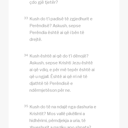
çdo gjë tjetër?
33
Kush do t’i padisë të zgjedhurit e
Perëndisë? Askush, sepse
Perëndia është ai që i bën të
drejtë.
34
Kush është ai që do t’i dënojë?
Askush, sepse Krishti Jezu është
ai që vdiq, e për më tepër është ai
që u ngjall. Është ai që rri në të
djathtë të Perëndisë e
ndërmjetëson për ne.
35
Kush do të na ndajë nga dashuria e
Krishtit? Mos vallë pikëllimi a
hidhërimi, përndjekja a uria, të
zhveshurit a rreziku apo shpata?