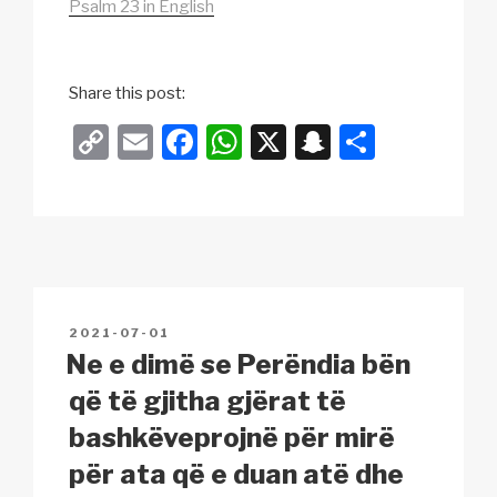
Psalm 23 in English
Share this post:
C
E
F
W
X
S
S
o
m
a
h
n
h
p
ail
c
at
a
ar
y
e
s
p
e
Li
b
A
c
n
o
p
h
POSTED
2021-07-01
k
o
p
at
ON
Ne e dimë se Perëndia bën
k
që të gjitha gjërat të
bashkëveprojnë për mirë
për ata që e duan atë dhe