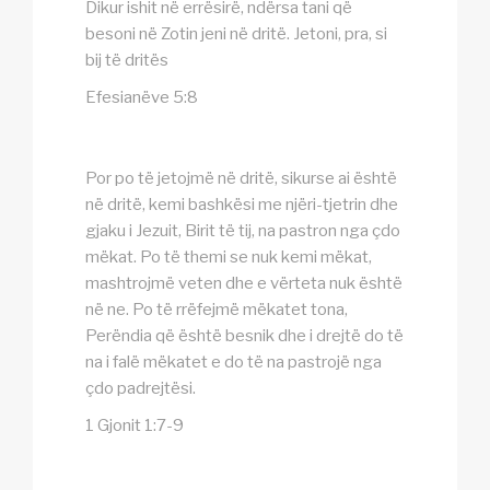
Dikur ishit në errësirë, ndërsa tani që
besoni në Zotin jeni në dritë. Jetoni, pra, si
bij të dritës
Efesianëve 5:8
Por po të jetojmë në dritë, sikurse ai është
në dritë, kemi bashkësi me njëri-tjetrin dhe
gjaku i Jezuit, Birit të tij, na pastron nga çdo
mëkat. Po të themi se nuk kemi mëkat,
mashtrojmë veten dhe e vërteta nuk është
në ne. Po të rrëfejmë mëkatet tona,
Perëndia që është besnik dhe i drejtë do të
na i falë mëkatet e do të na pastrojë nga
çdo padrejtësi.
1 Gjonit 1:7-9