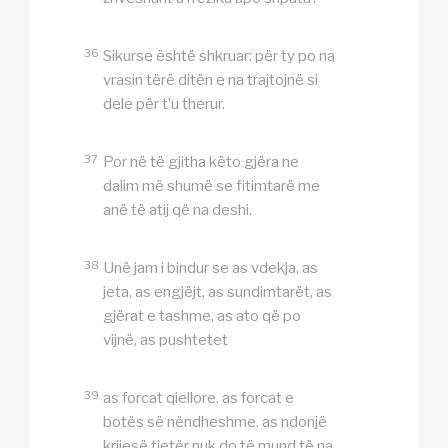
36
Sikurse është shkruar: për ty po na
vrasin tërë ditën e na trajtojnë si
dele për t’u therur.
37
Por në të gjitha këto gjëra ne
dalim më shumë se fitimtarë me
anë të atij që na deshi.
38
Unë jam i bindur se as vdekja, as
jeta, as engjëjt, as sundimtarët, as
gjërat e tashme, as ato që po
vijnë, as pushtetet
39
as forcat qiellore, as forcat e
botës së nëndheshme, as ndonjë
krijesë tjetër nuk do të mund të na