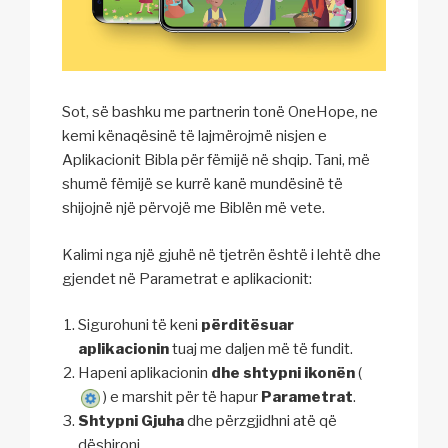
Sot, së bashku me partnerin tonë OneHope, ne
kemi kënaqësinë të lajmërojmë nisjen e
Aplikacionit Bibla për fëmijë në shqip. Tani, më
shumë fëmijë se kurrë kanë mundësinë të
shijojnë një përvojë me Biblën më vete.
Kalimi nga një gjuhë në tjetrën është i lehtë dhe
gjendet në Parametrat e aplikacionit:
Sigurohuni të keni
përditësuar
aplikacionin
tuaj me daljen më të fundit.
Hapeni aplikacionin
dhe shtypni ikonën
(
) e marshit për të hapur
Parametrat
.
Shtypni Gjuha
dhe përzgjidhni atë që
dëshironi.