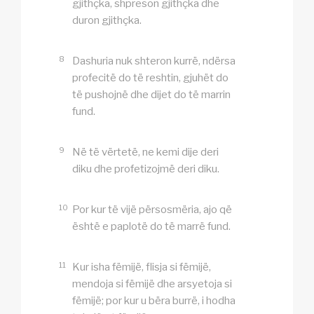
gjithçka, shpreson gjithçka dhe
duron gjithçka.
8
Dashuria nuk shteron kurrë, ndërsa
profecitë do të reshtin, gjuhët do
të pushojnë dhe dijet do të marrin
fund.
9
Në të vërtetë, ne kemi dije deri
diku dhe profetizojmë deri diku.
10
Por kur të vijë përsosmëria, ajo që
është e paplotë do të marrë fund.
11
Kur isha fëmijë, flisja si fëmijë,
mendoja si fëmijë dhe arsyetoja si
fëmijë; por kur u bëra burrë, i hodha