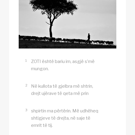
1
ZOTI është bariu im, asgjë s’më
mungon.
2
Në kullota të gjelbra më shtrin,
drejt ujërave të qeta më prin
3
shpirtin ma përtërin. Më udhëheq
shtigjeve të drejta, në saje të
emrit të tij.