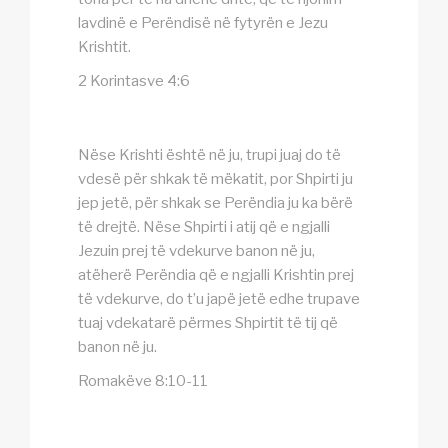
lavdinë e Perëndisë në fytyrën e Jezu
Krishtit.
2 Korintasve 4:6
Nëse Krishti është në ju, trupi juaj do të
vdesë për shkak të mëkatit, por Shpirti ju
jep jetë, për shkak se Perëndia ju ka bërë
të drejtë. Nëse Shpirti i atij që e ngjalli
Jezuin prej të vdekurve banon në ju,
atëherë Perëndia që e ngjalli Krishtin prej
të vdekurve, do t’u japë jetë edhe trupave
tuaj vdekatarë përmes Shpirtit të tij që
banon në ju.
Romakëve 8:10-11