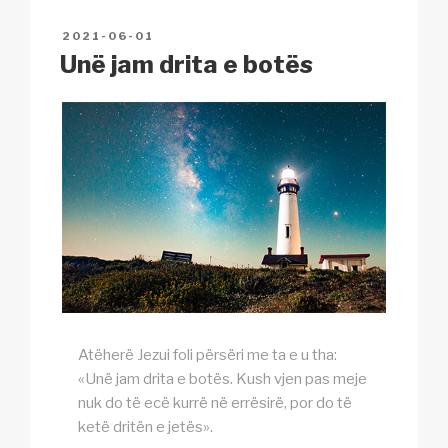
n
o
p
h
POSTED
2021-06-01
k
o
p
at
ON
Unë jam drita e botës
k
Atëherë Jezui foli përsëri me ta e u tha:
«Unë jam drita e botës. Kush vjen pas meje
nuk do të ecë kurrë në errësirë, por do të
ketë dritën e jetës».