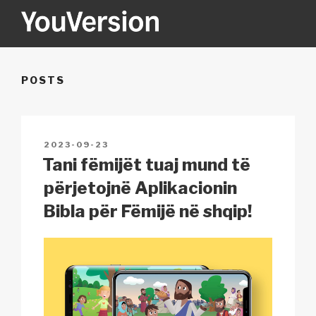
Skip
to
content
YOUVERSION
Seeking God every day.
POSTS
POSTED
2023-09-23
ON
Tani fëmijët tuaj mund të
përjetojnë Aplikacionin
Bibla për Fëmijë në shqip!