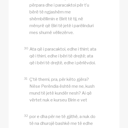
përpara dhe i paracaktoi për t’u
bërë të ngjashëm me
shëmbëllimin e Birit të tij, në
mënyrë që Biri të jetë i parëlinduri
mes shumë vëllezërve.
30
Ata që i paracaktoi, edhe i thirri; ata
që i thirri, edhe i bëri të drejtë; ata
që i bëri të drejtë, edhe i përlëvdoi.
31
Ç’të themi, pra, për këto gjëra?
Nëse Perëndia është me ne, kush
mund të jetë kundër nesh? Ai që
vërtet nuk e kurseu Birin e vet
32
por e dha për ne të gjithë, a nuk do
të na dhurojë bashkë me të edhe