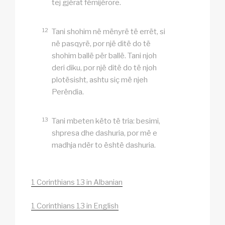
tej gjërat fëmijërore.
12
Tani shohim në mënyrë të errët, si
në pasqyrë, por një ditë do të
shohim ballë për ballë. Tani njoh
deri diku, por një ditë do të njoh
plotësisht, ashtu siç më njeh
Perëndia.
13
Tani mbeten këto të tria: besimi,
shpresa dhe dashuria, por më e
madhja ndër to është dashuria.
1 Corinthians 13 in Albanian
1 Corinthians 13 in English