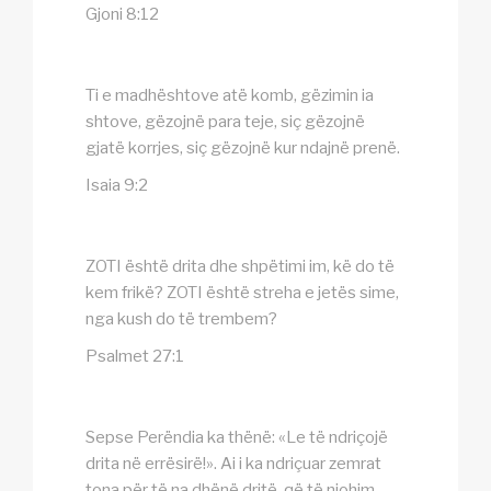
Gjoni 8:12
Ti e madhështove atë komb, gëzimin ia
shtove, gëzojnë para teje, siç gëzojnë
gjatë korrjes, siç gëzojnë kur ndajnë prenë.
Isaia 9:2
ZOTI është drita dhe shpëtimi im, kë do të
kem frikë? ZOTI është streha e jetës sime,
nga kush do të trembem?
Psalmet 27:1
Sepse Perëndia ka thënë: «Le të ndriçojë
drita në errësirë!». Ai i ka ndriçuar zemrat
tona për të na dhënë dritë, që të njohim