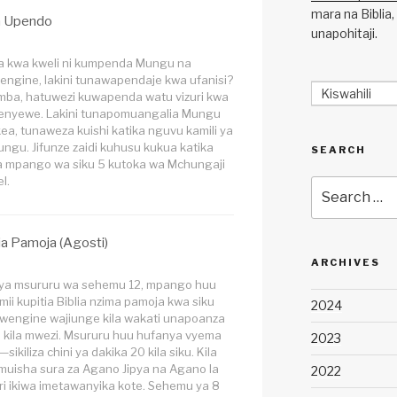
mara na Biblia
a Upendo
unapohitaji.
ha kwa kweli ni kumpenda Mungu na
ngine, lakini tunawapendaje kwa ufanisi?
Kiswahili
mba, hatuwezi kuwapenda watu vizuri kwa
enyewe. Lakini tunapomuangalia Mungu
a, tunaweza kuishi katika nguvu kamili ya
gu. Jifunze zaidi kuhusu kukua katika
SEARCH
a mpango wa siku 5 kutoka wa Mchungaji
l.
Search
for:
ia Pamoja (Agosti)
ARCHIVES
ya msururu wa sehemu 12, mpango huu
ii kupitia Biblia nzima pamoja kwa siku
2024
 wengine wajiunge kila wakati unapoanza
kila mwezi. Msururu huu hufanya vyema
2023
i—sikiliza chini ya dakika 20 kila siku. Kila
muisha sura za Agano Jipya na Agano la
2022
ri ikiwa imetawanyika kote. Sehemu ya 8