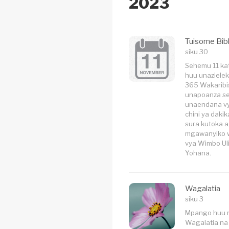
2023
Tuisome Bib
siku 30
Sehemu 11 ka
huu unazieleke
365 Wakaribi
unapoanza se
unaendana vye
chini ya daki
sura kutoka a
mgawanyiko w
vya Wimbo Uli
Yohana.
Wagalatia
siku 3
Mpango huu r
Wagalatia na