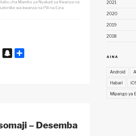
kitabu cha Mambo ya Nyakati ya Kwanza na
2021
salonike wa kwanza na Pili na Ezra.
2020
2019
2018
X
S
S
AINA
n
h
a
ar
Android
A
p
e
Habari
iO
c
Mipango ya B
h
at
somaji – Desemba