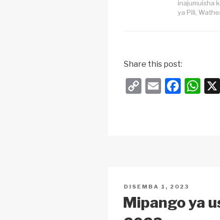
inajumuisha 
ya Pili, Wathe
Share this post:
C
E
F
W
o
m
a
h
p
ail
c
at
y
e
s
Li
b
A
n
o
p
k
o
p
POSTED
DISEMBA 1, 2023
k
ON
Mipango ya u