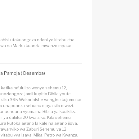
ahisi utakuongoza ndani ya kitabu cha
andikwa na Marko kuanzia mwanzo mpaka
ia Pamoja ( Desemba)
katika mfululizo wenye sehemu 12,
aziongoza jamii kupitia Biblia youte
a siku 365 Wakaribishe wengine kujumuika
ra unapoanza sehumu mpya kila mwezi.
 unaendana vyema na Biblia ya kusikiliza –
ini ya dakika 20 kwa siku. Kila sehemu
ura kutoka agano la kale na agano jipya,
awanyiko wa Zaburi Sehemu ya 12
 vitabu vya Isaya, Mika, Petro wa Kwanza,