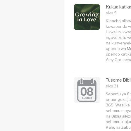
Kukua katik
siku 5
Kinachojalis
kuwapenda we
Ukweli ni kwa
nguvu zetu w
na kunyenyeke
upendo wa Mun
upendo katik
Amy Groesche
Tusome Bibl
siku 31
Sehemu ya 8 
unaongoza jam
365. Waalike
sehemu mpya 
na Biblia sikiz
sehemu inaju
Kale, na Zabu