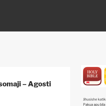
ON
somaji – Agosti
Jihusishe kat
Pakua apu bila