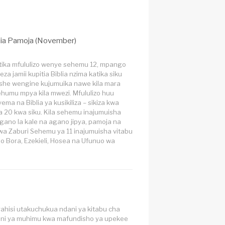
lia Pamoja (November)
tika mfululizo wenye sehemu 12, mpango
za jamii kupitia Biblia nzima katika siku
she wengine kujumuika nawe kila mara
humu mpya kila mwezi. Mfululizo huu
ma na Biblia ya kusikiliza – sikiza kwa
ka 20 kwa siku. Kila sehemu inajumuisha
gano la kale na agano jipya, pamoja na
a Zaburi Sehemu ya 11 inajumuisha vitabu
o Bora, Ezekieli, Hosea na Ufunuo wa
ahisi utakuchukua ndani ya kitabu cha
 ni ya muhimu kwa mafundisho ya upekee