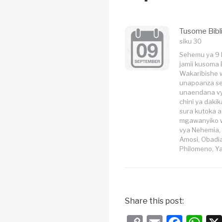
Tusome Bibl
siku 30
Sehemu ya 9 
jamii kusoma 
Wakaribishe 
unapoanza se
unaendana vye
chini ya daki
sura kutoka a
mgawanyiko w
vya Nehemia, 
Amosi, Obadia
Philomeno, Ya
Share this post: