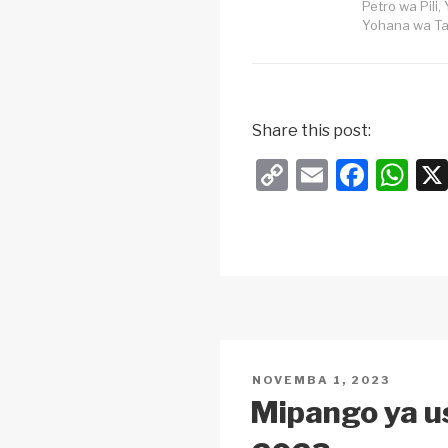
Petro wa Pili
Yohana wa Ta
Share this post:
C
E
F
W
o
m
a
h
p
ail
c
at
y
e
s
Li
b
A
n
o
p
k
o
p
POSTED
NOVEMBA 1, 2023
k
ON
Mipango ya u