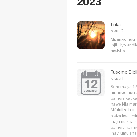
2023
Luka
siku 12
Mpango huu r
Injili iliyo 
mwisho.
Tusome Bibl
siku 31
Sehemu ya 12 
mpango huu un
pamoja katik
nawe kila ma
Mfululizo huu
sikiza kwa ch
inajumuisha s
pamoja na mg
inavijumuisha