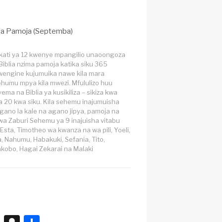
ia Pamoja (Septemba)
kati ya 12 kwenye mpangilio unaoongoza
Biblia nzima pamoja katika siku 365
wengine kujumuika nawe kila mara
humu mpya kila mwezi. Mfululizo huu
ma na Biblia ya kusikiliza – sikiza kwa
ka 20 kwa siku. Kila sehemu inajumuisha
gano la kale na agano jipya, pamoja na
a Zaburi Sehemu ya 9 inajuisha vitabu
Esta, Timotheo wa kwanza na wa pili, Yoeli,
, Nahumu, Habakuki, Sefania, Tito,
kobo, Hagai Zekarai na Malaki