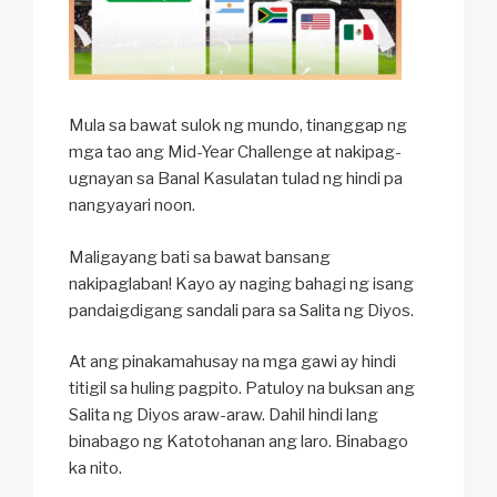
Mula sa bawat sulok ng mundo, tinanggap ng
mga tao ang Mid-Year Challenge at nakipag-
ugnayan sa Banal Kasulatan tulad ng hindi pa
nangyayari noon.
Maligayang bati sa bawat bansang
nakipaglaban! Kayo ay naging bahagi ng isang
pandaigdigang sandali para sa Salita ng Diyos.
At ang pinakamahusay na mga gawi ay hindi
titigil sa huling pagpito. Patuloy na buksan ang
Salita ng Diyos araw-araw. Dahil hindi lang
binabago ng Katotohanan ang laro. Binabago
ka nito.