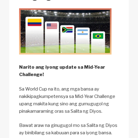
Narito ang iyong update sa Mid-Year
Challenge!
Sa World Cup na ito, ang mga bansa ay
nakikipagkumpetensya sa Mid-Year Challenge
upang makita kung sino ang gumugugol ng
pinakamaraming oras sa Salita ng Diyos.
Bawat araw na ginugugol mo sa Salita ng Diyos
ay binibilang sa kabuuan para sa iyong bansa.