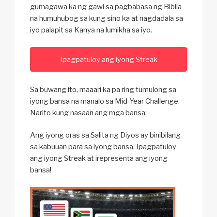
gumagawa ka ng gawi sa pagbabasa ng Biblia
na humuhubog sa kung sino ka at nagdadala sa
iyo palapit sa Kanya na lumikha sa iyo.
Ipagpatuloy ang iyong Streak
Sa buwang ito, maaari ka pa ring tumulong sa
iyong bansa na manalo sa Mid-Year Challenge.
Narito kung nasaan ang mga bansa:
Ang iyong oras sa Salita ng Diyos ay binibilang
sa kabuuan para sa iyong bansa. Ipagpatuloy
ang iyong Streak at irepresenta ang iyong
bansa!