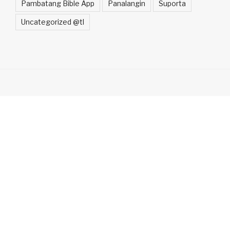
Pambatang Bible App
Panalangin
Suporta
Uncategorized @tl