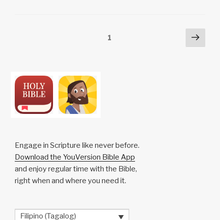
Li
b
A
c
n
o
p
h
Posts
Next
Page
1
k
o
p
at
pag
pagination
k
Engage in Scripture like never before.
Download the YouVersion Bible App
and enjoy regular time with the Bible,
right when and where you need it.
Filipino (Tagalog)