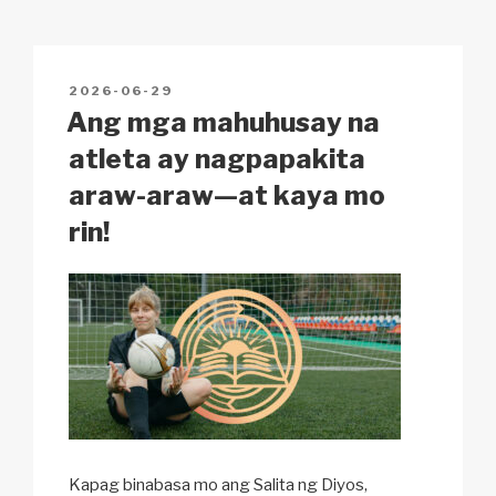
y
e
s
p
e
Li
b
A
c
n
o
p
h
POSTED
2026-06-29
k
o
p
at
ON
Ang mga mahuhusay na
k
atleta ay nagpapakita
araw-araw—at kaya mo
rin!
Kapag binabasa mo ang Salita ng Diyos,