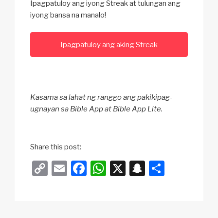
Ipagpatuloy ang iyong Streak at tulungan ang
iyong bansa na manalo!
Ipagpatuloy ang aking Streak
Kasama sa lahat ng ranggo ang pakikipag-
ugnayan sa Bible App at Bible App Lite.
Share this post:
C
E
F
W
X
S
S
o
m
a
h
n
h
p
ail
c
at
a
ar
y
e
s
p
e