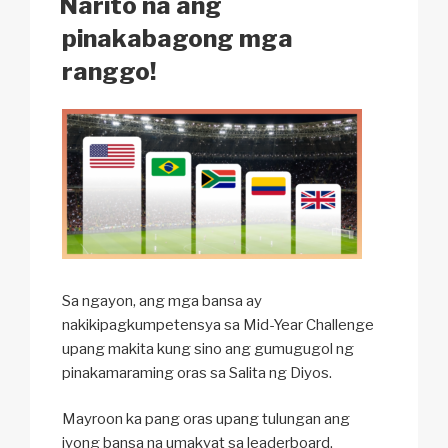
Narito na ang
k
pinakabagong mga
ranggo!
Sa ngayon, ang mga bansa ay
nakikipagkumpetensya sa Mid-Year Challenge
upang makita kung sino ang gumugugol ng
pinakamaraming oras sa Salita ng Diyos.
Mayroon ka pang oras upang tulungan ang
iyong bansa na umakyat sa leaderboard.