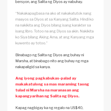
bersyon, ang Salita ng Diyos ay nabuhay.
“Nakakapagbasa na ako at nakakatutok nang
maayos sa Diyos at sa Kanyang Salita. Hindi ko
na nakikita ang Diyos bilang isang karakter sa
isang libro. Totoo na ang Diyos sa akin. Nakikita
ko Siya bilang Aking Ama, at ang Kanyang mga
kuwento ay totoo.”
Binabago ng Salita ng Diyos ang buhay ni
Marsha, at binabago nito ang buhay ng mga
nakapaligid sa kanya.
Ang iyong pagkabukas-palad ay
makakatulong sa mas maraming taong
tulad ni Marsha na maranasan ang
kapangyarihan ng Salita ng Diyos.
Kapag nagbigay ka ng regalo na US$40,