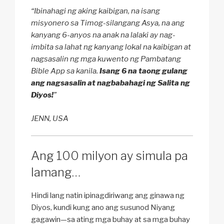
“Ibinahagi ng aking kaibigan, na isang
misyonero sa Timog-silangang Asya, na ang
kanyang 6-anyos na anak na lalaki ay nag-
imbita sa lahat ng kanyang lokal na kaibigan at
nagsasalin ng mga kuwento ng Pambatang
Bible App sa kanila.
Isang 6 na taong gulang
ang nagsasalin at nagbabahagi ng Salita ng
Diyos!
”
JENN, USA
Ang 100 milyon ay simula pa
lamang…
Hindi lang natin ipinagdiriwang ang ginawa ng
Diyos, kundi kung ano ang susunod Niyang
gagawin—sa ating mga buhay at sa mga buhay