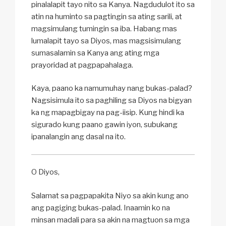
pinalalapit tayo nito sa Kanya. Nagdudulot ito sa
atin na huminto sa pagtingin sa ating sarili, at
magsimulang tumingin sa iba. Habang mas
lumalapit tayo sa Diyos, mas magsisimulang
sumasalamin sa Kanya ang ating mga
prayoridad at pagpapahalaga.
Kaya, paano ka namumuhay nang bukas-palad?
Nagsisimula ito sa paghiling sa Diyos na bigyan
ka ng mapagbigay na pag-iisip. Kung hindi ka
sigurado kung paano gawin iyon, subukang
ipanalangin ang dasal na ito.
O Diyos,
Salamat sa pagpapakita Niyo sa akin kung ano
ang pagiging bukas-palad. Inaamin ko na
minsan madali para sa akin na magtuon sa mga