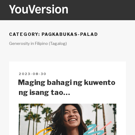
Skip
to
content
YOUVERSION
Seeking God every day.
CATEGORY:
PAGKABUKAS-PALAD
Generosity in Filipino (Tagalog)
POSTED
2023-08-30
ON
Maging bahagi ng kuwento
ng isang tao…