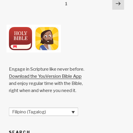
Posts
Next
Page
1
k
o
p
at
pag
pagination
k
Engage in Scripture like never before.
Download the YouVersion Bible App
and enjoy regular time with the Bible,
right when and where you need it.
Filipino (Tagalog)
SEARCH