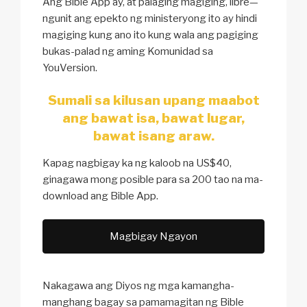
Ang Bible App ay, at palaging magiging, libre—
ngunit ang epekto ng ministeryong ito ay hindi
magiging kung ano ito kung wala ang pagiging
bukas-palad ng aming Komunidad sa
YouVersion.
Sumali sa kilusan upang maabot
ang bawat isa, bawat lugar,
bawat isang araw.
Kapag nagbigay ka ng kaloob na US$40,
ginagawa mong posible para sa 200 tao na ma-
download ang Bible App.
Magbigay Ngayon
Nakagawa ang Diyos ng mga kamangha-
manghang bagay sa pamamagitan ng Bible