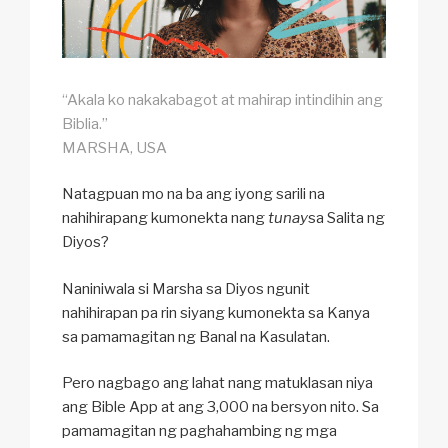
“Akala ko nakakabagot at mahirap intindihin ang
Biblia.”
MARSHA, USA
Natagpuan mo na ba ang iyong sarili na
nahihirapang kumonekta nang
tunay
sa Salita ng
Diyos?
Naniniwala si Marsha sa Diyos ngunit
nahihirapan pa rin siyang kumonekta sa Kanya
sa pamamagitan ng Banal na Kasulatan.
Pero nagbago ang lahat nang matuklasan niya
ang Bible App at ang 3,000 na bersyon nito. Sa
pamamagitan ng paghahambing ng mga