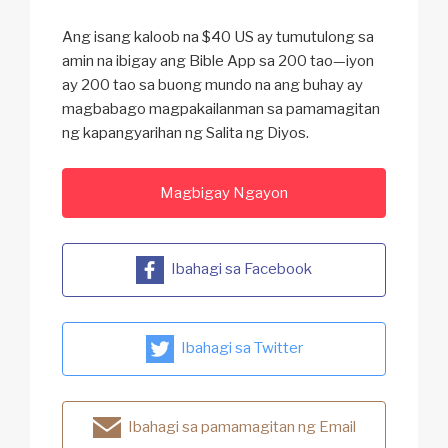
Ang isang kaloob na $40 US ay tumutulong sa
amin na ibigay ang Bible App sa 200 tao—iyon
ay 200 tao sa buong mundo na ang buhay ay
magbabago magpakailanman sa pamamagitan
ng kapangyarihan ng Salita ng Diyos.
Magbigay Ngayon
Ibahagi sa Facebook
Ibahagi sa Twitter
Ibahagi sa pamamagitan ng Email