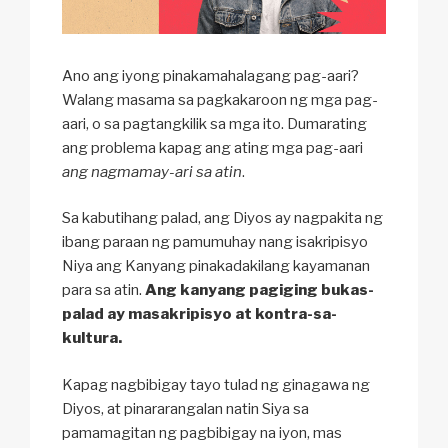
Ano ang iyong pinakamahalagang pag-aari?
Walang masama sa pagkakaroon ng mga pag-
aari, o sa pagtangkilik sa mga ito. Dumarating
ang problema kapag ang ating mga pag-aari
ang nagmamay-ari sa atin
.
Sa kabutihang palad, ang Diyos ay nagpakita ng
ibang paraan ng pamumuhay nang isakripisyo
Niya ang Kanyang pinakadakilang kayamanan
para sa atin.
Ang kanyang pagiging bukas-
palad ay masakripisyo at kontra-sa-
kultura.
Kapag nagbibigay tayo tulad ng ginagawa ng
Diyos, at pinararangalan natin Siya sa
pamamagitan ng pagbibigay na iyon, mas