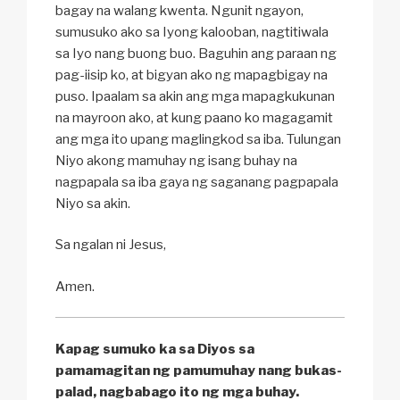
bagay na walang kwenta. Ngunit ngayon,
sumusuko ako sa Iyong kalooban, nagtitiwala
sa Iyo nang buong buo. Baguhin ang paraan ng
pag-iisip ko, at bigyan ako ng mapagbigay na
puso. Ipaalam sa akin ang mga mapagkukunan
na mayroon ako, at kung paano ko magagamit
ang mga ito upang maglingkod sa iba. Tulungan
Niyo akong mamuhay ng isang buhay na
nagpapala sa iba gaya ng saganang pagpapala
Niyo sa akin.
Sa ngalan ni Jesus,
Amen.
Kapag sumuko ka sa Diyos sa
pamamagitan ng pamumuhay nang bukas-
palad, nagbabago ito ng mga buhay.