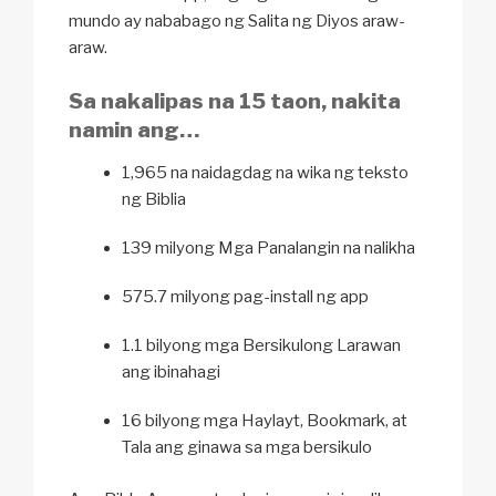
mundo ay nababago ng Salita ng Diyos araw-
araw.
Sa nakalipas na 15 taon, nakita
namin ang…
1,965 na naidagdag na wika ng teksto
ng Biblia
139 milyong Mga Panalangin na nalikha
575.7 milyong pag-install ng app
1.1 bilyong mga Bersikulong Larawan
ang ibinahagi
16 bilyong mga Haylayt, Bookmark, at
Tala ang ginawa sa mga bersikulo