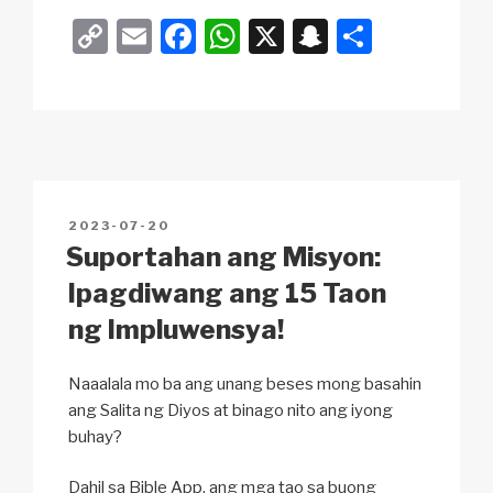
C
E
F
W
X
S
S
o
m
a
h
n
h
p
ail
c
at
a
ar
y
e
s
p
e
Li
b
A
c
n
o
p
h
POSTED
2023-07-20
k
o
p
at
ON
Suportahan ang Misyon:
k
Ipagdiwang ang 15 Taon
ng Impluwensya!
Naaalala mo ba ang unang beses mong basahin
ang Salita ng Diyos at binago nito ang iyong
buhay?
Dahil sa Bible App, ang mga tao sa buong