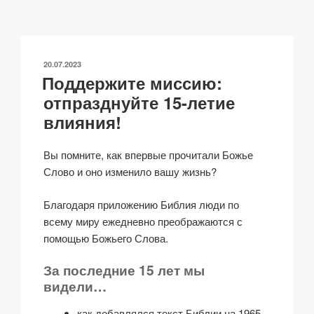
y
e
s
p
а
Li
b
A
c
в
n
o
p
h
и
ОПУБЛИКОВАНО
20.07.2023
k
o
p
at
ть
Поддержите миссию:
k
отпразднуйте 15-летие
влияния!
Вы помните, как впервые прочитали Божье
Слово и оно изменило вашу жизнь?
Благодаря приложению Библия люди по
всему миру ежедневно преображаются с
помощью Божьего Слова.
За последние 15 лет мы
видели…
как добавлялся текст Библии на 1965