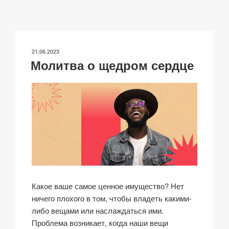
y
e
s
p
а
Li
b
A
c
в
n
o
p
h
и
ОПУБЛИКОВАНО
21.06.2023
k
o
p
at
ть
Молитва о щедром сердце
k
Какое ваше самое ценное имущество? Нет
ничего плохого в том, чтобы владеть какими-
либо вещами или наслаждаться ими.
Проблема возникает, когда наши вещи