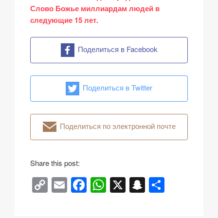
Слово Божье миллиардам людей в
следующие 15 лет.
Поделиться в Facebook
Поделиться в Twitter
Поделиться по электронной почте
Share this post:
C
E
F
W
X
S
О
o
m
a
h
n
тп
p
ail
c
at
a
р