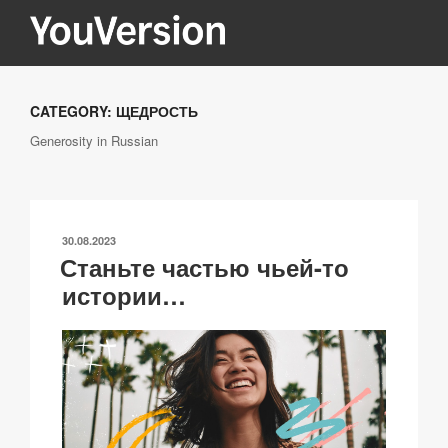
Перейти
к
содержимому
YOUVERSION
Seeking God every day.
CATEGORY:
ЩЕДРОСТЬ
Generosity in Russian
ОПУБЛИКОВАНО
30.08.2023
Станьте частью чьей-то
истории…