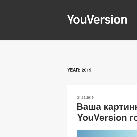
Перейти
к
содержимому
YOUVERSIO
Seeking God every day.
YEAR:
2019
ОПУБЛИКОВАНО
31.12.2019
Ваша картинк
YouVersion г