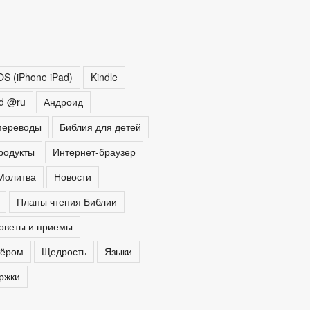
OS (iPhone iPad)
Kindle
ed @ru
Андроид
переводы
Библия для детей
родукты
Интернет-браузер
Молитва
Новости
Планы чтения Библии
оветы и приемы
тёром
Щедрость
Языки
ржки