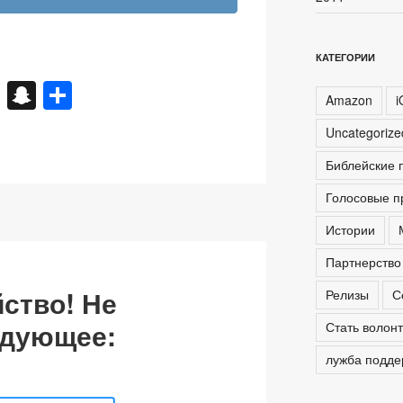
КАТЕГОРИИ
X
S
О
Amazon
i
n
тп
Uncategoriz
a
р
Библейские 
p
а
Голосовые п
c
в
h
и
Истории
at
ть
Партнерство
ство! Не
Релизы
С
едующее:
Стать волон
лужба подде