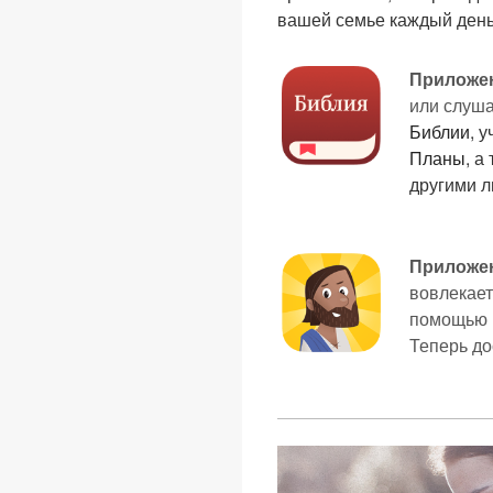
вашей семье каждый день 
Приложе
или слуш
Библии
, 
Планы
, а
другими 
Приложен
вовлекает
помощью в
Теперь до