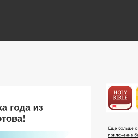
N
а года из
отова!
Еще больше ок
приложение б