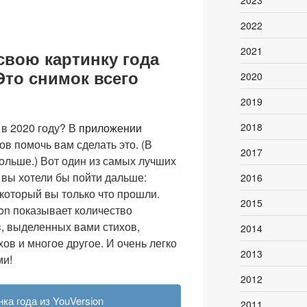
2023
2022
2021
свою картинку года
Это снимок всего
2020
2019
 в 2020 году? В
приложении
2018
ов помочь вам сделать это. (В
2017
ольше.) Вот один из самых лучших
 вы хотели бы пойти дальше:
2016
 который вы только что прошли.
2015
ion показывает количество
, выделенных вами стихов,
2014
ов и многое другое. И очень легко
2013
ми!
2012
ка года из YouVersion
2011