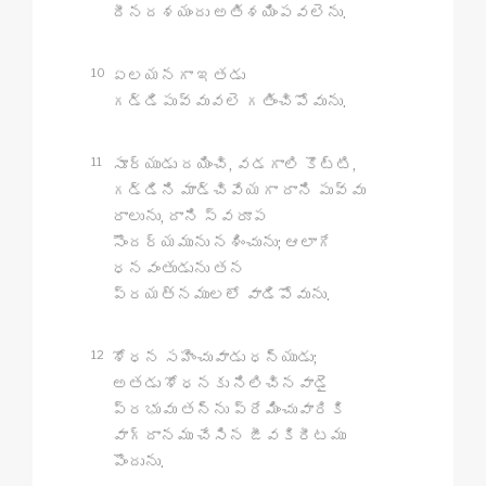
దీనదశయందు అతిశయింపవలెను.
10
ఏలయనగా ఇతడు
గడ్డిపువ్వువలె గతించిపోవును.
11
సూర్యుడు దయించి, వడగాలి కొట్టి,
గడ్డిని మాడ్చివేయగా దాని పువ్వు
రాలును, దాని స్వరూప
సౌందర్యమును నశించును; ఆలాగే
ధనవంతుడును తన
ప్రయత్నములలో వాడిపోవును.
12
శోధన సహించువాడు ధన్యుడు;
అతడు శోధనకు నిలిచినవాడై
ప్రభువు తన్ను ప్రేమించువారికి
వాగ్దానము చేసిన జీవకిరీటము
పొందును.