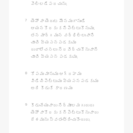
వెల్లడిపరచును.
7
యెహోవా యెదుట మౌనముగానుండి
ఆయనకొరకు కనిపెట్టుకొనుము.
తన మార్గమున వర్ధిల్లువాని
చూచి వ్యసనపడకుము
దురాలోచనలు నెరవేర్చుకొనువాని
చూచి వ్యసన పడకుము.
8
కోపము మానుము ఆగ్రహము
విడిచిపెట్టుము వ్యసనపడకుము
అది కీడుకే కారణము
9
కీడుచేయువారు నిర్మూలమగుదురు
యెహోవాకొరకు కనిపెట్టుకొనువారు
దేశమును స్వతంత్రించుకొందురు.