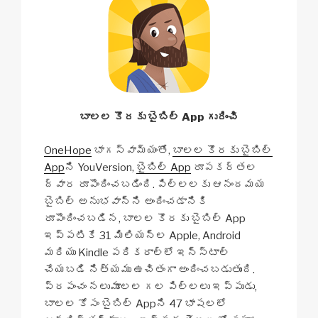
బాలల కొరకు బైబిల్ App గురించి
OneHope
భాగస్వామ్యంతో,
బాలల కొరకు బైబిల్
App
ని YouVersion,
బైబిల్ App
రూపకర్తల
ద్వార రూపొందించబడింది. పిల్లలకు ఆనందమయ
బైబిల్ అనుభవాన్ని అందించడానికి
రూపొందించబడిన, బాలల కొరకు బైబిల్ App
ఇప్పటికే 31 మిలియన్ల Apple, Android
మరియు Kindle పరికరాల్లో ఇన్స్టాల్
చేయబడి నిత్యము ఉచితంగా అందించబడుతుంది.
ప్రపంచం నలుమూలల గల పిల్లలు ఇప్పుడు,
బాలల కోసం బైబిల్ Appని 47 భాషలలో