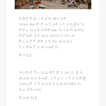
బేత్లెహేము ఎఫ్రాతా, యూదావారి
కుటుంబములలో నీవు స్వల్పగ్రామమైనను
నాకొరకు ఇశ్రాయేలీయులను ఏలబోవువాడు
నీలోనుండి వచ్చును; పురాతన కాలము
మొదలుకొని శాశ్వతకాలము ఆయన
ప్రత్యక్ష మగుచుండెను.
మీకా 5:2
కాబట్టి ప్రభువు తానే యొక సూచన మీకు
చూపును. ఆలకించుడి, కన్యక గర్భవతియై
కుమారుని కని అతనికి ఇమ్మానుయేలను
పేరు పెట్టును.
యెషయా 7:14