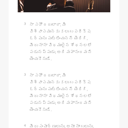
3
నా సహోదరులారా, మీ
విశ్వాసమునకు కలుగు పరీక్ష
ఓర్పును పుట్టించునని యెరిగి,
మీరు నానా విధములైన శోధనలలో
పడునప్పుడు, అది మహానందమని
యెంచుకొనుడి.
3
నా సహోదరులారా, మీ
విశ్వాసమునకు కలుగు పరీక్ష
ఓర్పును పుట్టించునని యెరిగి,
మీరు నానా విధములైన శోధనలలో
పడునప్పుడు, అది మహానందమని
యెంచుకొనుడి.
4
మీరు సంపూర్ణులును, అనూ నాంగులును,