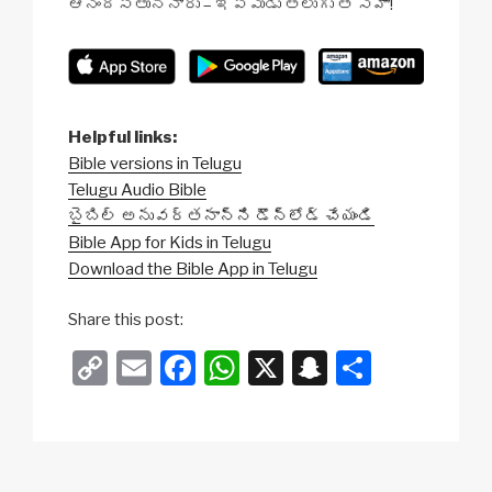
ఆనందిస్తున్నారు – ఇప్పుడు తెలుగు తో సహా!
Helpful links:
Bible versions in Telugu
Telugu Audio Bible
బైబిల్ అనువర్తనాన్ని డౌన్‌లోడ్ చేయండి
Bible App for Kids in Telugu
Download the Bible App in Telugu
Share this post:
C
E
F
W
X
S
S
o
m
a
h
n
h
p
ail
c
at
a
ar
y
e
s
p
e