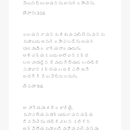
పొందునట్లు ఆయనను అనుగ్రహించెను.
యోహాను 3:16
ఏలయనగా మనకు శిశువు పుట్టెను మనకు
కుమారుడు అనుగ్రహింపబడెను ఆయన
భుజముమీద రాజ్యభారముండును.
ఆశ్చర్యకరుడు ఆలోచనకర్త
బలవంతుడైన దేవుడు నిత్యుడగు తండ్రి
సమాధానకర్తయగు అధిపతి అని
అతనికి పేరు పెట్టబడును.
యెషయా 9:6
ఆ వాక్యము శరీరధారియై,
కృపాసత్యసంపూర్ణుడుగా మనమధ్య
నివసించెను; తండ్రివలన కలిగిన
అద్వితీయకుమారుని మహిమవలె మనము