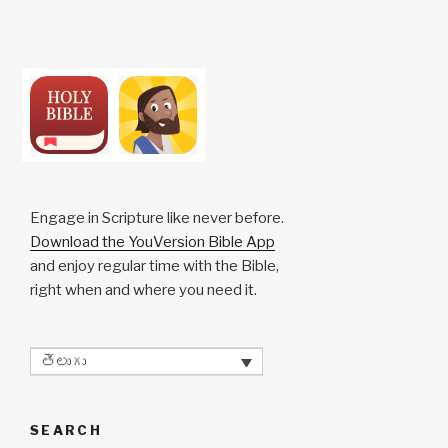
y
e
s
p
e
Li
b
A
c
n
o
p
h
k
o
p
at
k
Engage in Scripture like never before.
Download the YouVersion Bible App
and enjoy regular time with the Bible,
right when and where you need it.
తెలుగు
SEARCH