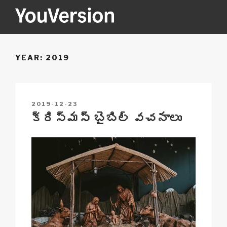
Skip
to
content
YOUVERSION
Seeking God every day.
YEAR:
2019
POSTED
2019-12-23
ON
క్రిస్మస్ బైబిల్ వచనాలు