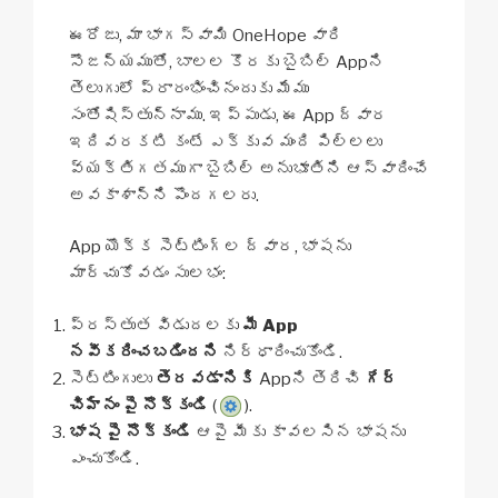
ఈరోజు, మా భాగస్వామి OneHope వారి
సౌజన్యముతో, బాలల కొరకు బైబిల్ Appని
తెలుగులో ప్రారంభించినందుకు మేము
సంతోషిస్తున్నాము. ఇప్పుడు, ఈ App ద్వార
ఇదివరకటి కంటే ఎక్కువ మంది పిల్లలు
వ్యక్తిగతముగా బైబిల్ అనుభూతిని ఆస్వాదించే
అవకాశాన్ని పొందగలరు.
App యొక్క సెట్టింగ్‌ల ద్వార, భాషను
మార్చుకోవడం సులభం:
ప్రస్తుత విడుదలకు
మీ App
నవీకరించబడిందని
నిర్ధారించుకోండి.
సెట్టింగులు
తెరవడానికి
Appని తెరిచి
గేర్
చిహ్నం పై నొక్కండి
(
).
భాష పై నొక్కండి
ఆపై మీకు కావలసిన భాషను
ఎంచుకోండి.