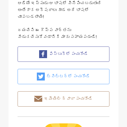
ఆడియో ఇప్పుడు ఆ భాషలో వినిపించబడుతుంది
అంతేకాక అక్షరాలు కూడ అదే భాషలో
చూపబడతాయి!
దయచేసి ఈ గొప్ప వార్తను
వేడుకచేసుకోవడానికి మాకు సహాయపడండి!
ఫేస్బుక్లో పంచుకోండి
ట్విట్టర్‌లో పంచుకోండి
ఇమెయిల్ ద్వారా పంచుకోండి