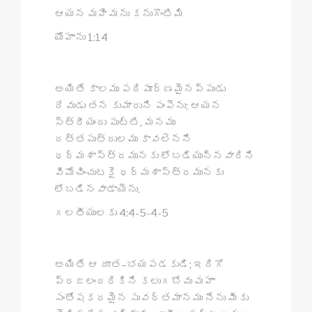
ఆయన మహిమను కనుగొంటిమి
యోహాను 1:14
అయితే కాలము పరిపూర్ణమైనప్పుడు
దేవుడు తన కుమారుని పంపెను; ఆయన
స్త్రీయందు పుట్టి, మనము
దత్తపుత్రులము కావలెనని
ధర్మశాస్త్రమునకు లోబడియున్నవారిని
విమోచించుటకై ధర్మశాస్త్రమునకు
లోబడినవాడాయెను.
గలతీయులకు 4:4-5-4-5
అయితే ఆ దూత–భయపడకుడి; ఇదిగో
ప్రజలందరికిని కలుగబోవు మహా
సంతోషకరమైన సువర్తమానము నేను మీకు