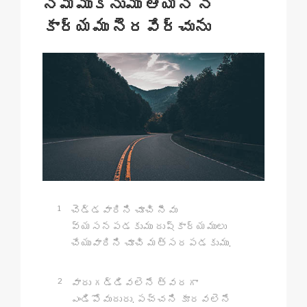
నమ్ముకొనుము ఆయన నీ
కార్యము నెరవేర్చును
1
చెడ్డవారిని చూచి నీవు
వ్యసనపడకుము దుష్కార్యములు
చేయువారిని చూచి మత్సరపడకుము.
2
వారు గడ్డివలెనే త్వరగా
ఎండిపోవుదురు. పచ్చని కూరవలెనే