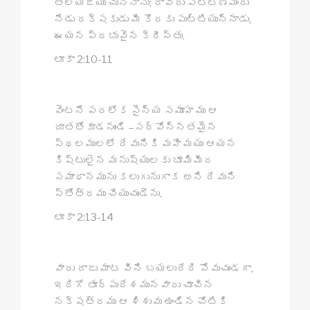
తెలియజేయు చున్నాను; దావీదు పట్టణమందు
నేడు రక్షకుడు మీ కొరకు పుట్టియున్నాడు,
ఈయన ప్రభువైన క్రీస్తు.
లూకా 2:10-11
వెంటనే పరలోక సైన్య సమూహము ఆ
దూతతోకూడనుండి –సర్వోన్నతమైన
స్థలములలో దేవునికి మహిమయు ఆయన
కిష్టులైన మనుష్యులకు భూమిమీద
సమాధానమును కలుగునుగాక అని దేవుని
స్తోత్రము చేయుచుండెను.
లూకా 2:13-14
వారు రాజు మాట విని బయలుదేరి పోవుచుండగా,
ఇదిగో తూర్పుదేశమునవారు చూచిన
నక్షత్రము ఆ శిశువు ఉండిన చోటికి