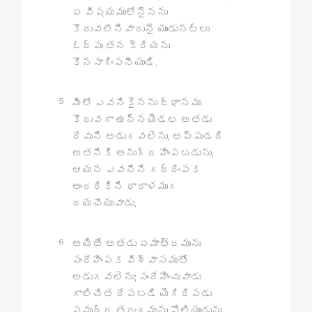
ఏ విషయములోనైనను
కొదువలేనివారునై యుండునట్లు
ఓర్పు తన క్రియను
కొనసాగింపనీయుడి.
5
మీలో ఎవనికైనను జ్ఞానము
కొదువగా ఉన్నయెడల అతడు
దేవుని అడుగవలెను, అప్పుడది
అతనికి అనుగ్ర హింపబడును.
ఆయన ఎవనిని గద్దింపక
అందరికిని ధారాళముగ
దయచేయువాడు.
6
అయితే అతడు ఏమాత్రమును
సందేహింపక విశ్వాసముతో
అడుగవలెను; సందేహించువాడు
గాలిచేత రేపబడి యెగిరిపడు
సముద్ర తరంగమును పోలియుండును.