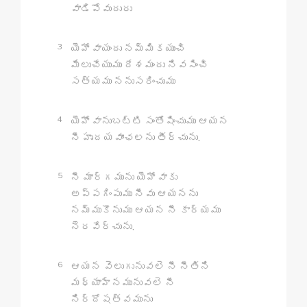
వాడిపోవుదురు
3
యెహోవాయందు నమ్మికయుంచి
మేలుచేయుము దేశమందు నివసించి
సత్యము ననుసరించుము
4
యెహోవానుబట్టి సంతోషించుము ఆయన
నీ హృదయవాంఛలను తీర్చును.
5
నీ మార్గమును యెహోవాకు
అప్పగింపుము నీవు ఆయనను
నమ్ముకొనుము ఆయన నీ కార్యము
నెరవేర్చును.
6
ఆయన వెలుగునువలె నీ నీతిని
మధ్యాహ్నమునువలె నీ
నిర్దోషత్వమును