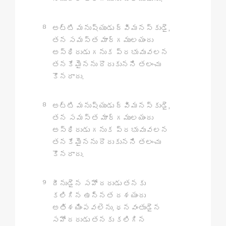
8
అట్టి మనుష్యుడు ద్విమనస్కుడై,
తన సమస్త మార్గములయందు
అస్థిరుడు గనుక ప్రభువువలన
తనకేమైనను దొరుకునని తలంచు
కొనరాదు.
8
అట్టి మనుష్యుడు ద్విమనస్కుడై,
తన సమస్త మార్గములయందు
అస్థిరుడు గనుక ప్రభువువలన
తనకేమైనను దొరుకునని తలంచు
కొనరాదు.
9
దీనుడైన సహోదరుడు తనకు
కలిగిన ఉన్నత దశయందు
అతిశయింపవలెను, ధనవంతుడైన
సహోదరుడు తనకు కలిగిన