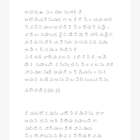
అతడు ఈ సంగతులనుగూర్చి
ఆలోచించుకొనుచుండగా, ఇదిగో ప్రభువు దూత
స్వప్నమందు అతనికి ప్రత్యక్షమై –
దావీదు కుమారుడవైన యోసేపూ, నీ భార్యయైన
మరియను చేర్చు కొనుటకు భయపడకుము,
ఆమె గర్భము ధరించినది
పరిశుద్ధాత్మవలన కలిగినది; ఆమె
యొక కుమారుని కనును; తన ప్రజలను వారి
పాపములనుండి ఆయనే రక్షించును గనుక
ఆయనకు యేసు అను పేరు పెట్టుదువనెను.
మత్తయి 1:20-21
దేవుడు లోకమును ఎంతో ప్రేమించెను. కాగా
ఆయన తన అద్వితీయకుమారునిగా
పుట్టిన వానియందు విశ్వాసముంచు
ప్రతివాడును నశింపక నిత్యజీవము