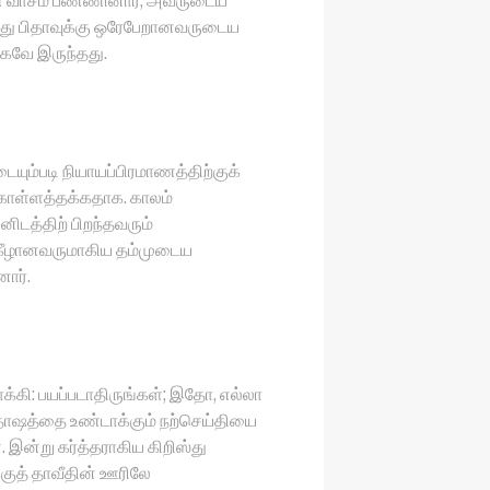
ளே வாசம் பண்ணினார்; அவருடைய
ு பிதாவுக்கு ஒரேபேறானவருடைய
கவே இருந்தது.
ையும்படி நியாயப்பிரமாணத்திற்குக்
்கொள்ளத்தக்கதாக. காலம்
ிடத்திற் பிறந்தவரும்
் கீழானவருமாகிய தம்முடைய
ார்.
ி: பயப்படாதிருங்கள்; இதோ, எல்லா
்தோஷத்தை உண்டாக்கும் நற்செய்தியை
. இன்று கர்த்தராகிய கிறிஸ்து
்குத் தாவீதின் ஊரிலே