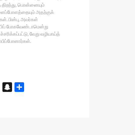
திறந்து, பொன்னையும்
ளைப்போளத்தையும் அதற்குக்
. பின்பு, அவர்கள்
ம்பிப் போகவேண்டாமென்று
சரிக்கப்பட்டு, வேறு வழியாய்த்
ம்பிப்போனார்கள்.
X
S
S
n
h
a
ar
p
e
c