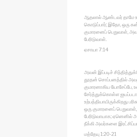
ஆதலால் ஆண்டவர் தாமே உ
கொடுப்பார்; இதோ, ஒரு கன
குமாரனைப் பெறுவாள், அவர
பேரிடுவாள்.
ஏசாயா 7:14
அவன் இப்படிச் சிந்தித்து
தூதன் சொப்பனத்தில் அவனு
குமாரனாகிய யோசேப்பே, 
சேர்த்துக்கொள்ள ஐயப்பட
உற்பத்தியாயிருக்கிறது ப
ஒரு குமாரனைப் பெறுவாள்,
பேரிடுவாயாக; ஏனெனில் 
நீக்கி அவர்களை இரட்சிப்பா
மத்தேயு 1:20-21