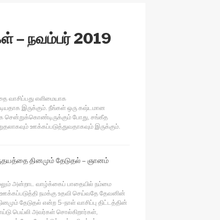
h
at
்கள் – நவம்பர் 2019
்தை வாசிப்பது எளிமையாக
ூடியதாக இருக்கும். நீங்கள் ஒரு கஷ்டமான
 சென்றுக்கொண்டிருக்கும் போது, சங்கீத
றுதலாகவும் ஊக்கப்படுத்துவதாகவும் இருக்கும்.
தயத்தை தினமும் தேடுதல் – ஞானம்
ல்லும் அன்றாட வாழ்க்கைப் பாதையில் நம்மை
ி, ஊக்கப்படுத்தி நமக்கு உதவி செய்வதே தேவனின்
னமும் தேடுதல் என்ற 5-நாள் வாசிப்பு திட்டத்தின்
ாய்டு பெய்லி அவர்கள் சொல்கிறார்கள்,