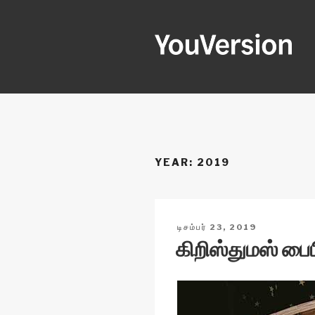
Skip
to
content
YOUVERSI
Seeking God every day.
YEAR:
2019
POSTED
டிசம்பர் 23, 2019
ON
கிறிஸ்துமஸ் பை