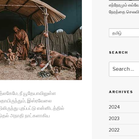
எந்நேரமும் எவ்
நேரத்தை செலவிட
தமிழ்
SEARCH
Search
for:
ARCHIVES
ெத்லகேமே, நீ யூதேயாவிலுள்ள
யதாயிருந்தும், இஸ்ரவேலை
2024
ருந்து புறப்பட்டு என்னிடத்தில்
டுதல் அநாதி நாட்களாகிய
2023
2022