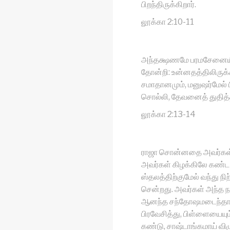
பிறந்திருக்கிறார்.
லூக்கா 2:10-11
அந்தக்ஷணமே பரமசேனையி
தோன்றி: உன்னதத்திலிருக்
சமாதானமும், மனுஷர்மேல் 
சொல்லி, தேவனைத் துதித்த
லூக்கா 2:13-14
ராஜா சொன்னதை அவர்கள் 
அவர்கள் கிழக்கிலே கண்ட 
ஸ்தலத்திற்குமேல் வந்து நி
சென்றது. அவர்கள் அந்த ந
ஆனந்த சந்தோஷமடைந்தார்கள
பிரவேசித்து, பிள்ளையையு
கண்டு, சாஷ்டாங்கமாய் வி