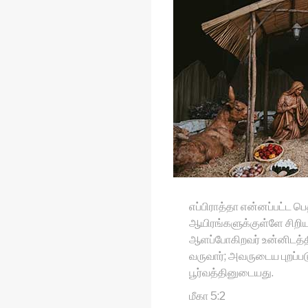
எப்பிராத்தா என்னப்பட்ட ப
ஆயிரங்களுக்குள்ளே சிறி
ஆளப்போகிறவர் உன்னிடத்திலி
வருவார்; அவருடைய புறப்ப
பூர்வத்தினுடையது.
மீகா 5:2