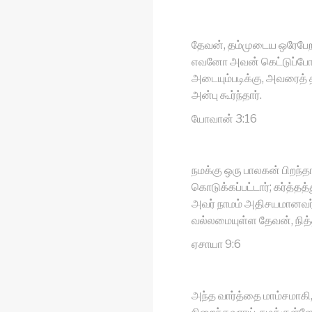
தேவன், தம்முடைய ஒரேபே
எவனோ அவன் கெட்டுப்போ
அடையும்படிக்கு, அவரைத் 
அன்பு கூர்ந்தார்.
யோவான் 3:16
நமக்கு ஒரு பாலகன் பிறந்தா
கொடுக்கப்பட்டார்; கர்த்தத
அவர் நாமம் அதிசயமானவர
வல்லமையுள்ள தேவன், நித்த
ஏசாயா 9:6
அந்த வார்த்தை மாம்சமாகி