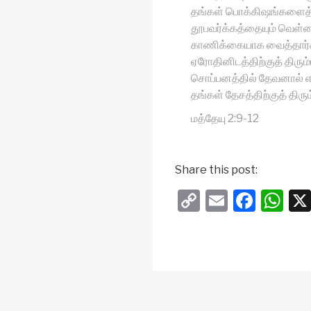
தங்கள் பொக்கிஷங்களைத் 
தூபவர்க்கத்தையும் வெள்
காணிக்கையாக வைத்தார்கள்
ஏரோதினிடத்திற்குத் திரு
சொப்பனத்தில் தேவனால் எச்
தங்கள் தேசத்திற்குத் திரு
மத்தேயு 2:9-12
Share this post:
C
E
F
W
o
m
a
h
p
ail
c
at
y
e
s
Li
b
A