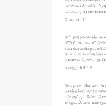
நிறைந்தவராய், நமக்குள்
மகிமையைக் கண்டோம்; அத
மகிமைக்கு ஏற்ற மகிமையா
யோவான் 1:14
நாம் புத்திரசுவிகாரத்தையட
கீழ்ப்பட்டவர்களை மீட்டுக
நிறைவேறினபோது, ஸ்திரீயின
நியாயப்பிரமாணத்திற்குக
குமாரனை தேவன் அனுப்பின
கலாத்தியர் 4:4-5
தேவதூதன் அவர்களை நோக்க
ஜனத்துக்கும் மிகுந்த சந
உங்களுக்கு அறிவிக்கிறேன்
என்னும் இரட்சகர் உங்களுக