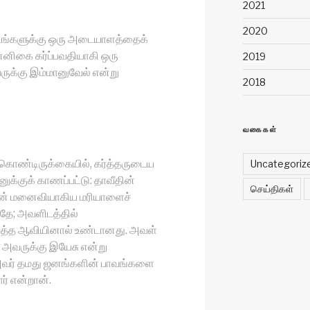
2021
2020
ங்களுக்கு ஒரு அடையாளத்தைக்
்னிகை கர்ப்பவதியாகி ஒரு
2019
ுக்கு இம்மானுவேல் என்று
2018
வகைகள்
க்கொண்டிருக்கையில், கர்த்தருடைய
Uncategoriz
க்குக் காணப்பட்டு: தாவீதின்
செய்திகள்
உன் மனைவியாகிய மரியாளைச்
ாதே; அவளிடத்தில்
ரிசுத்த ஆவியினால் உண்டானது. அவள்
 அவருக்கு இயேசு என்று
அவர் தமது ஜனங்களின் பாவங்களை
ர் என்றான்.