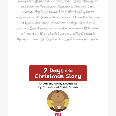
மும்முரமாக இருக்கக்கூடிய காலமும்கூட. இந்த கிறிஸ்துமஸ்
காலத்தின் சந்தோஷத்தை அனுபவிக்க கொஞ்சம் நேரம்
அமைதி மற்றும் ஆராதனைக்காக உங்கள் மும்முரமான
வாழ்க்கையை விட்டு வெளியே வாருங்கள். இயேசுவின் பெயரை
புரிந்துகொள்ள, என்ற புத்தகத்தை சார்ந்து, இந்த 5 நாள்
தியானம் இந்த கிறிஸ்துமஸ் காலத்தில் உங்களுக்கு இயேசுவின்
நன்மையை அறிந்து, உங்கள் தேவையை புரிந்துகொண்டு,
அவருடைய அமைதி மற்றும் உண்மைத்தன்மையை நாட உதவும்.