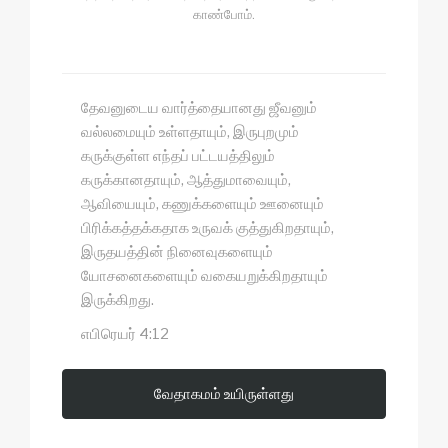
காண்போம்.
தேவனுடைய வார்த்தையானது ஜீவனும்
வல்லமையும் உள்ளதாயும், இருபுறமும்
கருக்குள்ள எந்தப் பட்டயத்திலும்
கருக்கானதாயும், ஆத்துமாவையும்,
ஆவியையும், கணுக்களையும் ஊனையும்
பிரிக்கத்தக்கதாக உருவக் குத்துகிறதாயும்,
இருதயத்தின் நினைவுகளையும்
யோசனைகளையும் வகையறுக்கிறதாயும்
இருக்கிறது.
எபிரெயர் 4:12
வேதாகமம் உயிருள்ளது