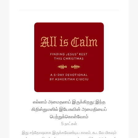
எல்லாம் அமைதலாய் இருக்கிறது: இந்த
கிறிஸ்துமஸில் இயேசுவின் அமைதியைப்
பெற்றுக்கொள்வோம்
5 நாட்கள்
இது சந்தோஷமாக இருக்கவேண்டிய காலம், கூடவே மிகவும்