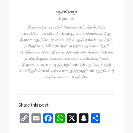
உறுதிமொழி
6 நாட்கள்
இந்த லயிஃப் சபையின் வேதாகம திட்டத்தில், ஆறு
தம்பதியினர் சபையில் அதிகாரப்பூர்வமாக சொல்லாத ஆறு
திருமண உறுதிமொழிகளைப் பற்றி எழுதுகிறார்கள். ஆயத்தம்,
முன்னுரிமை, பின்தொடர்தல், ஒற்றுமை, தூய்மை மற்றும்
பிரார்த்தனை ஆகிய இந்த உறுதிமொழிகளே திருமணத்திற்கு
முன்பே திருமணங்களை நிலைக்க செய்கின்றன. நீங்கள்
திருமணமானவராக இருந்தாலும் சரி அல்லது அதைப் பற்றி
யோசித்துக் கொண்டிருப்பவராக இருந்தாலும் சரி, உறுதிமொழி
எடுக்க வேண்டிய நேரம் இது
Share this post:
C
E
F
W
X
S
S
o
m
a
h
n
h