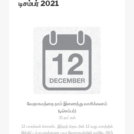
k
டிசம்பர் 2021
வேதாகமத்தை நாம் இணைந்து வாசிக்கலாம்
(டிசெம்பர்)
31 நாட்கள்
12 பாகங்கள் கொண்ட இந்தத் தொடரின் 12 வது பாகத்தில்
இத்திட்டம் சமுகத்தாரை முழு வேதாகமத்தின் வழியே 365