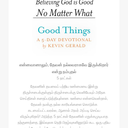
என்னவானாலும், தேவன் நல்லவராகவே இருக்கிறார்
என்று நம்புதல்
5 நாட்கள்
தேவனின் தயவைப் பற்றிய உண்மையை இன்று
திருச்சபைக்குள்ளும் திருச்சபைக்கு வெளியேயும் அநேக
செய்திகள் கறைப்படுத்தியுள்ளன. உண்மை என்னவென்றால்,
தேவன் நமக்கு நல்ல காரியங்களை கொடுக்க
கடமைப்பட்டவரல்ல, ஆனால் அவர் அப்படி செய்ய
விரும்புகிறார்! அடுத்த 5 நாட்கள் தேவனின் மறுக்கமுடியாத
நற்குணத்தை, இவ்வுலக நெறி பிறழ்வுகளினூடும் கூட ஒரு புதிய