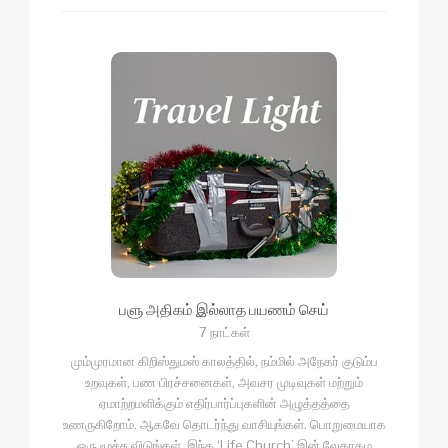
பளு அதிகம் இல்லாத பயணம் செய்
7 நாட்கள்
மும்முரமான கிறிஸ்துமஸ் காலத்தில், நம்மில் அநேகர் குடும்ப
உறவுகள், பண பிரச்சனைகள், அவசர முடிவுகள் மற்றும்
ஏமாற்றமளிக்கும் எதிர்பார்ப்புகளின் அழுத்தத்தை
உணருகிறோம். ஆகவே தொடர்ந்து வாசியுங்கள். பொறுமையாக
ஒரு மூச்சு விடுங்கள். இந்த ‘Life Church’ இன் வேதாகம