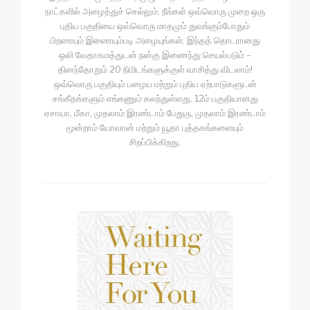
நாட்களில் அழைத்துச் செல்லும். நீங்கள் ஒவ்வொரு முறை ஒரு
புதிய பகுதியை ஒவ்வொரு மாதமும் துவங்கும்போதும்
பிறரையும் இணையும்படி அழையுங்கள். இந்தத் தொடரானது
ஒலி வேதாகமத்துடன் நன்கு இணைந்து செயல்படும் –
தினந்தோறும் 20 நிமிடங்களுக்குள் வாசித்து விடலாம்!
ஒவ்வொரு பகுதியும் பழைய மற்றும் புதிய ஏற்பாடுகளுடன்
சங்கீதங்களும் எங்கணும் கலந்துள்ளது. 12ம் பகுதியானது
ஏசாயா, மீகா, முதலாம் இரண்டாம் பேதுரு, முதலாம் இரண்டாம்
மூன்றாம் யோவான் மற்றும் யூதா புத்தகங்களையும்
சிறப்பிக்கிறது.