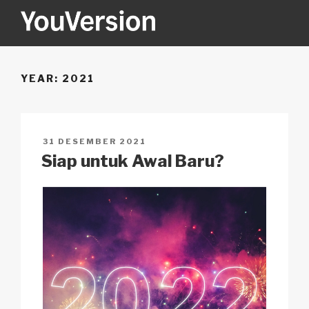
Skip
to
content
YOUVERSION
Seeking God every day.
YEAR:
2021
POSTED
31 DESEMBER 2021
ON
Siap untuk Awal Baru?