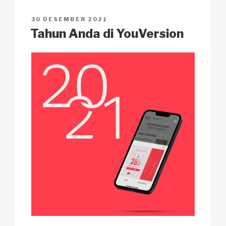
n
o
p
h
POSTED
30 DESEMBER 2021
k
o
p
at
ON
Tahun Anda di YouVersion
k