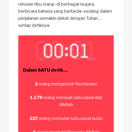
ratusan ribu orang–di berbagai negara,
berbicara bahasa yang berbeda–sedang dalam
perjalanan semakin dekat dengan Tuhan …
setiap detiknya.
Dalam SATU detik…
2
orang menginstal YouVersion
1.179
orang memuat satu pasal dari
Alkitab
227
orang memutar satu pasal audio