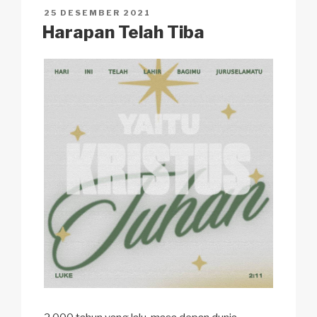
n
o
p
h
POSTED
25 DESEMBER 2021
k
o
p
at
ON
Harapan Telah Tiba
k