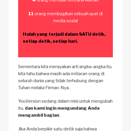
4
orang memulai Rencana Alkitab
11
orang membagikan sebuah ayat di
media sosial
Itulah yang terjadi dalam SATU detik,
setiap detik, setiap hari.
Sementara kita merayakan arti angka-angka itu,
kita tahu bahwa masih ada
miliaran
orang di
seluruh dunia yang tidak terhubung dengan
Tuhan melalui Firman-Nya.
YouVersion sedang dalam misi untuk mengubah
itu,
dan kami ingin mengundang Anda
mengambil bagian
.
Jika Anda berpikir
satu detik
saja bahwa