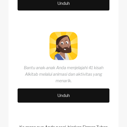
Unduh
Bantu anak-anak Anda menjelajahi 41 kisah
Alkitab melalui animasi dan aktivitas yang
menarik.
Unduh