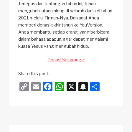
Terlepas dari tantangan tahun ini, Tuhan
mengubah jutaan hidup di seluruh dunia di tahun
2021 melalui Firman-Nya. Dan saat Anda
memberi donasi akhir tahun ke YouVersion,
Anda membantu setiap orang, yang berbicara
dalam bahasa apapun, agar dapat mengalami
kuasa Yesus yang mengubah hidup.
Donasi Sekarang >
Share this post:
C
E
F
W
X
S
S
o
m
a
h
n
h
p
ail
c
at
a
ar
y
e
s
p
e
Li
b
A
c