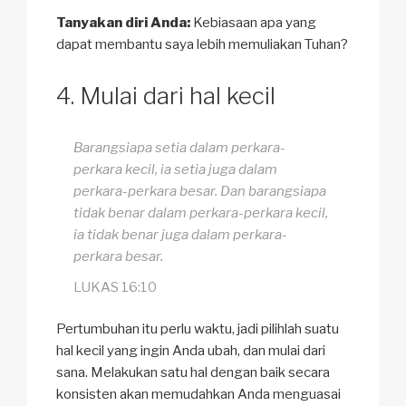
Tanyakan diri Anda:
Kebiasaan apa yang
dapat membantu saya lebih memuliakan Tuhan?
Mulai dari hal kecil
Barangsiapa setia dalam perkara-
perkara kecil, ia setia juga dalam
perkara-perkara besar. Dan barangsiapa
tidak benar dalam perkara-perkara kecil,
ia tidak benar juga dalam perkara-
perkara besar.
LUKAS 16:10
Pertumbuhan itu perlu waktu, jadi pilihlah suatu
hal kecil yang ingin Anda ubah, dan mulai dari
sana. Melakukan satu hal dengan baik secara
konsisten akan memudahkan Anda menguasai