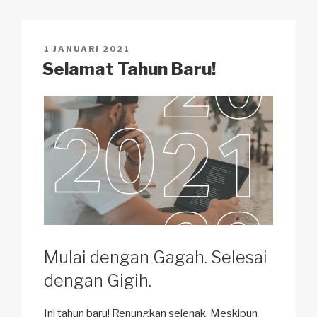
Li
b
A
c
n
o
p
h
POSTED
1 JANUARI 2021
k
o
p
at
ON
Selamat Tahun Baru!
k
Mulai dengan Gagah. Selesai
dengan Gigih.
Ini tahun baru! Renungkan sejenak. Meskipun