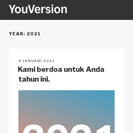
Skip
to
content
YOUVERSION
Seeking God every day.
YEAR:
2021
POSTED
9 JANUARI 2021
ON
Kami berdoa untuk Anda
tahun ini.