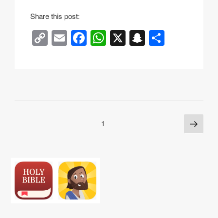
Share this post:
C
E
F
W
X
S
分
o
m
a
h
n
享
p
ail
c
at
a
y
e
s
p
Li
b
A
c
n
o
p
h
Posts
下
页
1
k
o
p
at
一
pagination
k
页