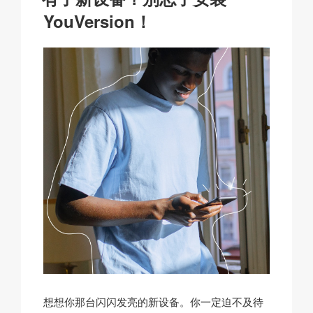
于
k
YouVersion！
想想你那台闪闪发亮的新设备。你一定迫不及待