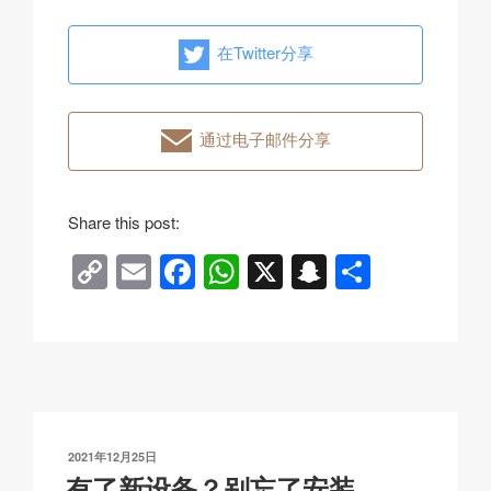
在Twitter分享
通过电子邮件分享
Share this post:
C
E
F
W
X
S
分
o
m
a
h
n
享
p
ail
c
at
a
y
e
s
p
Li
b
A
c
n
o
p
h
发
2021年12月25日
k
o
p
at
布
有了新设备？别忘了安装