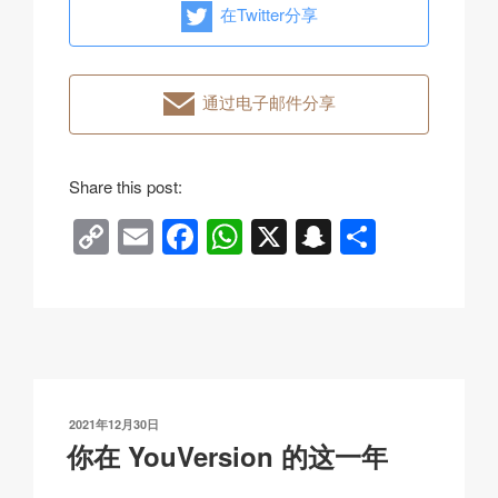
在Twitter分享
通过电子邮件分享
Share this post:
C
E
F
W
X
S
分
o
m
a
h
n
享
p
ail
c
at
a
y
e
s
p
Li
b
A
c
n
o
p
h
发
2021年12月30日
k
o
p
at
布
你在 YouVersion 的这一年
于
k