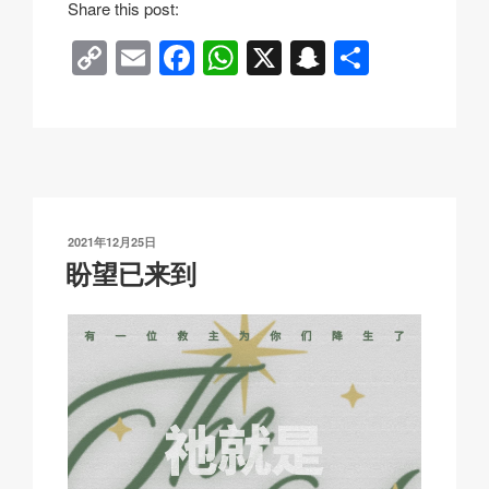
Share this post:
C
E
F
W
X
S
分
o
m
a
h
n
享
p
ail
c
at
a
y
e
s
p
Li
b
A
c
n
o
p
h
发
2021年12月25日
k
o
p
at
布
盼望已来到
于
k