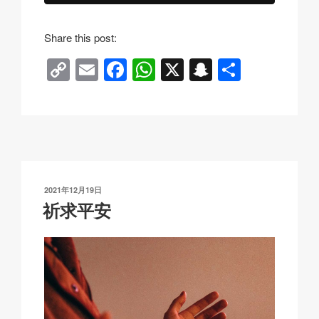
Share this post:
C
E
F
W
X
S
分
o
m
a
h
n
享
p
ail
c
at
a
y
e
s
p
Li
b
A
c
n
o
p
h
发
2021年12月19日
k
o
p
at
布
祈求平安
于
k