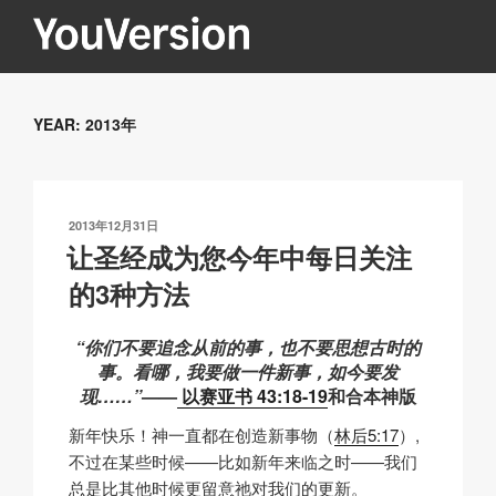
跳
至
内
YOUVERSION
Seeking God every day.
容
YEAR:
2013年
发
2013年12月31日
布
让圣经成为您今年中每日关注
于
的3种方法
“你们不要追念从前的事，也不要思想古时的
事。看哪，我要做一件新事，如今要发
现……”
——
以赛亚书 43:18-19
和合本神版
新年快乐！神一直都在创造新事物（
林后5:17
）,
不过在某些时候——比如新年来临之时——我们
总是比其他时候更留意祂对我们的更新。