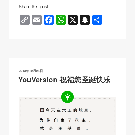
h
Share this post:
e
C
E
F
W
X
S
分
r
o
m
a
h
n
享
e
p
ail
c
at
a
y
e
s
p
Li
b
A
c
n
o
p
h
发
2013年12月24日
k
o
p
at
布
YouVersion 祝福您圣诞快乐
于
k