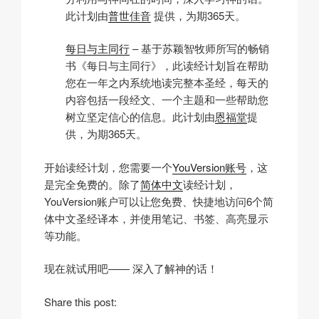
此计划由
普世佳音
提供，为期365天。
每日与主同行
– 基于苏颖智牧师所写的畅销
书《每日与主同行》，此读经计划旨在帮助
您在一年之内系统地读完整本圣经，每天的
内容包括一段经文、一个主题和一些帮助您
树立坚定信心的信息。此计划由
恩福堂
提
供，为期365天。
开始读经计划，您需要一个
YouVersion账号
，这
是完全免费的。除了
简体中文
读经计划，
YouVersion账户可以让您免费、快捷地访问6个简
体中文圣经译本，并使用笔记、书签、高亮显示
等功能。
现在就试用吧—— 深入了解神的话！
Share this post: