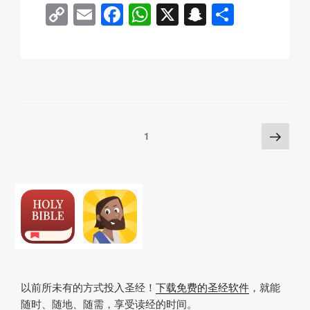
C
E
F
W
X
S
分
o
m
a
h
n
享
p
ail
c
at
a
y
e
s
p
Li
b
A
c
n
o
p
h
Posts
下
页
1
k
o
p
at
一
pagination
k
页
以前所未有的方式投入圣经！
下载免费的圣经软件
，就能
随时、随地、随需，享受读经的时间。