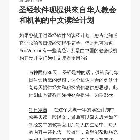
b
发
2013年11月4日
k
o
p
at
布
圣经软件现提供來自华人教会
u
于
k
y
和机构的中文读经计划
s
t
如果您使用过圣经软件的读经计划，您肯定知道
e
它让您的每日读经变得很简单。但是您可知道
r
YouVersion有一些读经计划是由中国的教会或机
o
构开发并专门为中文读者使用的?
i
d
与神同行35天
– 圣经是神的话，供给我们每
.
日生命所需的灵粮，这个长达月余的灵修计
c
划每天提供经文和积极的信息供您思想。此
o
计划由
基督教国际神召会
提供，为期35天。
.
u
每日箴言
– 在这个为期一年的读经计划中，
k
您每天读一段经文，然后可以深入思考如何
/
将经文中的教导应用到每天的生活中。每天
的内容中还包含一段祷告，希望能帮助您充
分利用与神同在的时间，深入学习神的话。