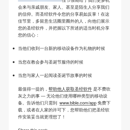
会来与亲戚朋友、家人、甚至是陌生人分享我们
的信仰。而圣经软件令您的分享易如反掌！在这
佳节里，多留意生活圈里圈外的人，向他们展示
您的圣经软件，并把握以下所述的适当时机分享
您的信心：
当他们收到一台新的移动设备作为礼物的时候
当您在教会参与圣诞节服侍的时候
当您与家人一起阅读圣诞节故事的时候
最值得一提的，
帮助他人获取圣经软件
是不费吹
灰之力的事 — 无论他们使用哪种类型的移动设
备。告诉他们只需到
www.bible.com/app
免费下
载，或者在人家的许可下，您帮助他们把圣经软
件安装妥当就更理想了！
s
Share this post: