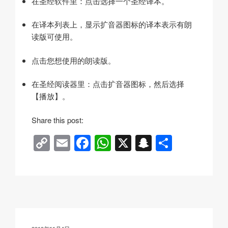
在圣经软件里：点击选择一个圣经译本。
在译本列表上，显示扩音器图标的译本表示有朗
读版可使用。
点击您想使用的朗读版。
在圣经阅读器里：点击扩音器图标，然后选择
【播放】。
h
Share this post:
t
C
E
F
W
X
S
分
t
o
m
a
h
n
享
p
:
p
ail
c
at
a
/
y
e
s
p
/
Li
b
A
c
t
o
n
o
p
h