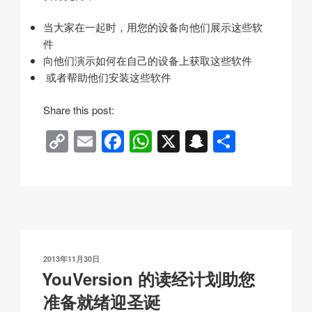
当大家在一起时，用您的设备向他们展示这些软
件
向他们演示如何在自己的设备上获取这些软件
或者帮助他们安装这些软件
Share this post:
C
E
F
W
X
S
分
o
m
a
h
n
享
p
ail
c
at
a
y
e
s
p
Li
b
A
c
n
o
p
h
发
2013年11月30日
k
o
p
at
布
You Version 的读经计划助您
于
k
准备就绪迎圣诞