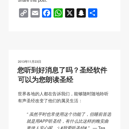
t
C
E
F
W
X
S
分
e
o
m
a
h
n
享
r
o
p
ail
c
at
a
i
y
e
s
p
d
Li
b
A
c
s
f
n
o
p
h
o
发
2013年11月23日
k
o
p
at
布
您听到好消息了吗？圣经软件
r
于
k
s
可以为您朗读圣经
a
l
世界各地的人都在告诉我们，能够随时随地聆听
e
有声圣经改变了他们的属灵生活：
“ 虽然平时也常使用这个功能了，但睡前首选
就是用APP听圣经，有什么比这样的晚安曲
更使人安心呢。:) #我爱听圣经# ”
— Tea