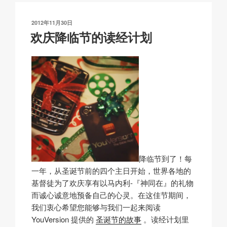
Li
b
A
c
n
o
p
h
发
2012年11月30日
k
o
p
at
布
欢庆降临节的读经计划
于
k
降临节到了！每
一年，从圣诞节前的四个主日开始，世界各地的
基督徒为了欢庆享有以马内利-『神同在』的礼物
而诚心诚意地预备自己的心灵。在这佳节期间，
我们衷心希望您能够与我们一起来阅读
YouVersion 提供的
圣诞节的故事
。读经计划里