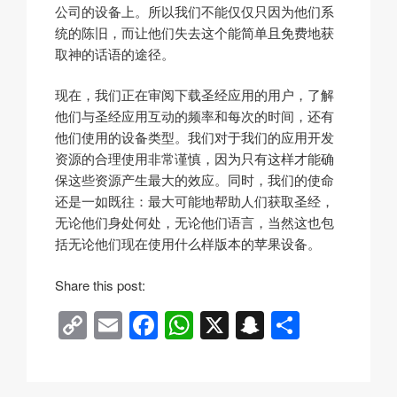
公司的设备上。所以我们不能仅仅只因为他们系
统的陈旧，而让他们失去这个能简单且免费地获
取神的话语的途径。
现在，我们正在审阅下载圣经应用的用户，了解
他们与圣经应用互动的频率和每次的时间，还有
他们使用的设备类型。我们对于我们的应用开发
资源的合理使用非常谨慎，因为只有这样才能确
保这些资源产生最大的效应。同时，我们的使命
还是一如既往：最大可能地帮助人们获取圣经，
无论他们身处何处，无论他们语言，当然这也包
括无论他们现在使用什么样版本的苹果设备。
Share this post:
C
E
F
W
X
S
分
o
m
a
h
n
享
p
ail
c
at
a