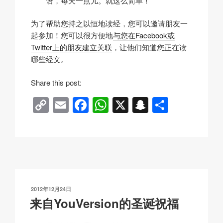
语，每天一点儿。就这么简单！
为了帮助您持之以恒地读经，您可以邀请朋友一
起参加！您可以很方便地
与您在Facebook或
Twitter上的朋友建立关联
，让他们知道您正在读
哪些经文。
Share this post:
C
E
F
W
X
S
分
o
m
a
h
n
享
p
ail
c
at
a
y
e
s
p
Li
b
A
c
n
o
p
h
发
2012年12月24日
k
o
p
at
布
来自YouVersion的圣诞祝福
于
k