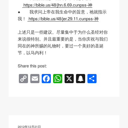
https://bible.us/48/jhn.6.69.cunpss-神
● 我求问上帝在我生命中的旨意，祂就指示
我！
https://bible.us/48/jer.29.11.cunpss-神
上述只是一些建议。尽量集中于为什么圣经对你
来说很特别。并且最重要的是，当你庆祝与我们
同在的神所赐的礼物时，要过一个美好的圣诞
节，以马内利！
Share this post:
C
E
F
W
X
S
分
o
m
a
h
n
享
p
ail
c
at
a
y
e
s
p
Li
b
A
c
n
o
p
h
发
2012年12月21日