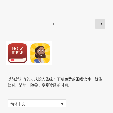
y
e
s
p
Li
b
A
c
n
o
p
h
Posts
下
页
1
k
o
p
at
一
pagination
k
页
以前所未有的方式投入圣经！
下载免费的圣经软件
，就能
随时、随地、随需，享受读经的时间。
简体中文