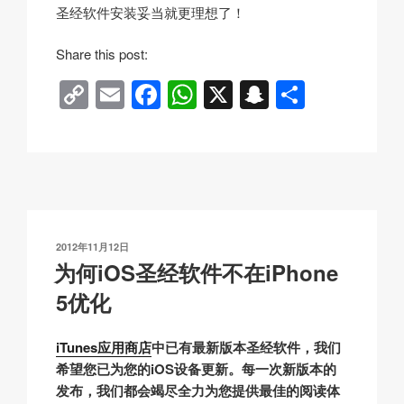
圣经软件安装妥当就更理想了！
s
Share this post:
t
C
E
F
W
X
S
分
e
o
m
a
h
n
享
r
o
p
ail
c
at
a
i
y
e
s
p
d
Li
b
A
c
s
u
n
o
p
h
s
发
2012年11月12日
k
o
p
at
布
为何iOS圣经软件不在iPhone
a
于
k
5优化
iTunes应用商店
中已有最新版本圣经软件，我们
希望您已为您的iOS设备更新。每一次新版本的
发布，我们都会竭尽全力为您提供最佳的阅读体