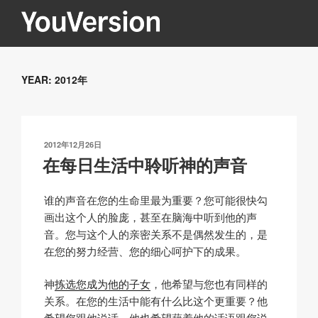
跳
至
内
YOUVERSION
Seeking God every day.
容
YEAR:
2012年
发
2012年12月26日
布
在每日生活中聆听神的声音
于
谁的声音在您的生命里最为重要？您可能很快勾
画出这个人的脸庞，甚至在脑海中听到他的声
音。您与这个人的亲密关系不是偶然发生的，是
在您的努力经营、您的细心呵护下的成果。
神
拣选您成为他的子女
，他希望与您也有同样的
关系。在您的生活中能有什么比这个更重要？他
希望您跟他说话，他也希望藉着他的话语跟您说