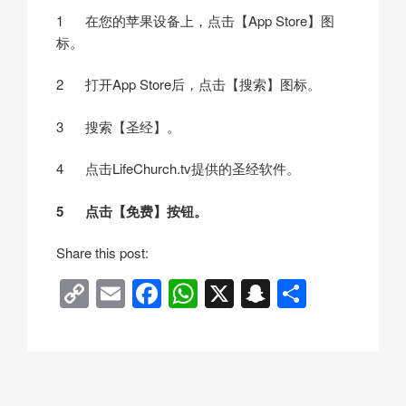
1 在您的苹果设备上，点击【App Store】图
标。
2 打开App Store后，点击【搜索】图标。
3 搜索【圣经】。
4 点击LifeChurch.tv提供的圣经软件。
5 点击【免费】按钮。
v
Share this post:
i
C
E
F
W
X
S
分
e
o
m
a
h
n
享
w
p
ail
c
at
a
y
e
s
p