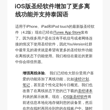
k
o
p
at
布
iOS版圣经软件增加了更多离
于
k
线功能并支持泰国语
适用于iPhone、iPad和iPod touch的最新版圣经软
件（4.2版）现在已经在
iTunes App Store
发布
了。因为很多用户是在没有手机信号或者网络连
接的情况下使用圣经软件，因此YouVersion社群
中最常见的请求就是希望有更多的圣经软件功能
在离线状态下仍能使用。我们相信在最近的更新
中你会得偿所愿。
增强离线体验.
我们已经给大部分受用户喜
爱的功能添加了离线功能，比如
读经计划
、
笔记
，甚至是个性化定制今日概览。我们也
改善了在离线状态下您的已下载的
圣经译本
列表的展示效果。现在，
iOS版圣经软件
将
前述信息本地化地存储到您的设备里，然后
在您在线时再同步到您的在线账户中。随时