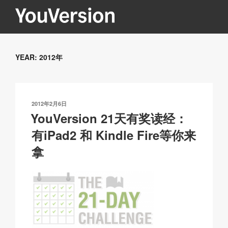
跳
至
内
YOUVERSION
Seeking God every day.
容
YEAR:
2012年
发
2012年2月6日
布
YouVersion 21天有奖读经：
于
有iPad2 和 Kindle Fire等你来
拿