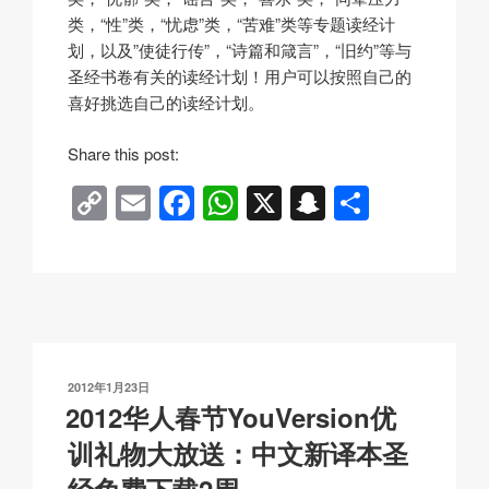
类，“性”类，“忧虑”类，“苦难”类等专题读经计
划，以及”使徒行传”，“诗篇和箴言”，“旧约”等与
圣经书卷有关的读经计划！用户可以按照自己的
喜好挑选自己的读经计划。
Share this post:
C
E
F
W
X
S
分
o
m
a
h
n
享
p
ail
c
at
a
y
e
s
p
Li
b
A
c
n
o
p
h
发
2012年1月23日
k
o
p
at
布
2012华人春节YouVersion优
于
k
训礼物大放送：中文新译本圣