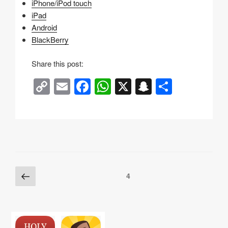
iPhone/iPod touch
iPad
Android
BlackBerry
k
Share this post:
a
C
E
F
W
X
S
分
m
o
m
a
h
n
享
a
g
p
ail
c
at
a
r
y
e
s
p
a
Li
b
A
c
n
o
p
h
Posts
上
页
4
k
o
p
at
一
pagination
k
页