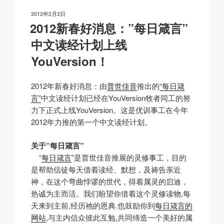
n
o
p
h
发
2012年2月2日
k
o
p
at
布
2012新春好消息：”每日箴言”
于
k
中文读经计划上线
YouVersion！
2012年新春好消息：由
普世佳音
推出的
“每日箴
言”
中文读经计划已经在YouVersion牧者同工的努
力下正式上线YouVersion。这是优训事工在今年
2012年力推的第一个中文读经计划。
关于”每日箴言”
“
每日箴言
”是普世佳音推展的灵修事工，目的
是帮助信徒每天借着读经、默想，及祷告亲近
神，在这个弯曲悖谬的世代，得着属灵的启迪，
热诚为主而活。我们盼望你借着这个灵修读物,每
天来到主前,经历祂的恩典.也鼓励你到
每日箴言的
网站
,与主内信众彼此互勉,共同缔造一个美好的属