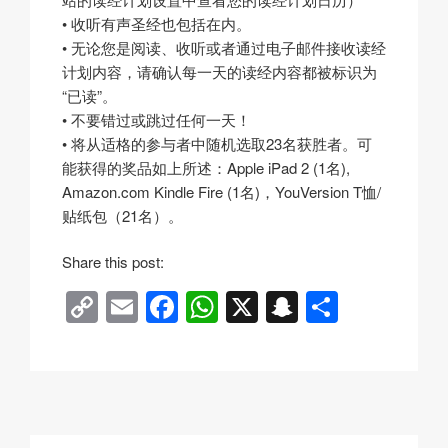
• 收听有声圣经也包括在内。
• 无论您是阅读、收听或者通过电子邮件接收读经
计划内容，请确认每一天的读经内容都被标识为
“已读”。
• 不要错过或跳过任何一天！
• 将从适格的参与者中随机选取23名获胜者。可
能获得的奖品如上所述：Apple iPad 2 (1名),
Amazon.com Kindle Fire (1名)，YouVersion T恤/
贴纸包（21名）。
Share this post:
C
E
F
W
X
S
分
o
m
a
h
n
享
p
ail
c
at
a
y
e
s
p
Li
b
A
c