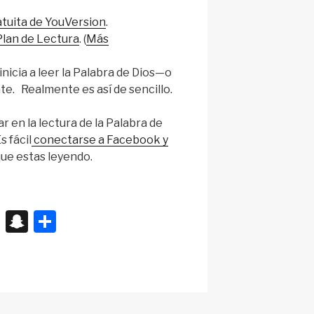
atuita de YouVersion
.
Plan de Lectura
. (
Más
icia a leer la Palabra de Dios—o
e. Realmente es así de sencillo.
 en la lectura de la Palabra de
s fácil
conectarse a Facebook y
que estas leyendo.
X
S
S
n
h
a
ar
p
e
c