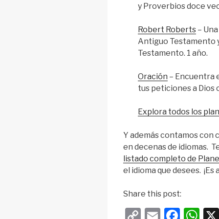
y Proverbios doce vec
Robert Roberts
– Una 
Antiguo Testamento y
Testamento. 1 año.
Oración
– Encuentra e
tus peticiones a Dios c
Explora todos los pla
Y además contamos con ci
en decenas de idiomas. Te
listado completo de Plan
el idioma que desees. ¡Es a
Share this post:
C
E
F
W