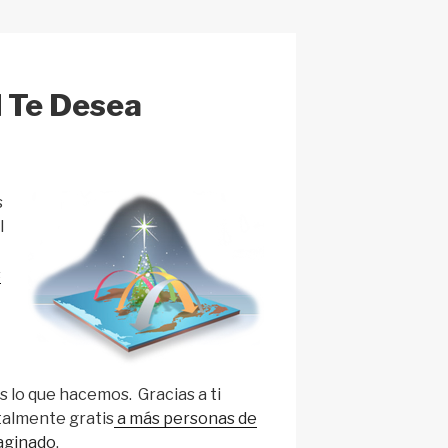
h
at
d Te Desea
s
l
s
 lo que hacemos. Gracias a ti
otalmente gratis
a más personas de
aginado
.