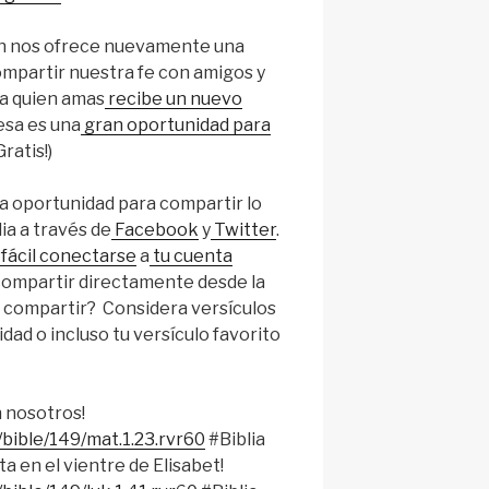
ón nos ofrece nuevamente una
mpartir nuestra fe con amigos y
n a quien amas
recibe un nuevo
 esa es una
gran oportunidad para
Gratis!)
 oportunidad para compartir lo
lia a través de
Facebook
y
Twitter
.
 fácil conectarse
a
tu cuenta
compartir directamente desde la
e compartir? Considera versículos
idad o incluso tu versículo favorito
n nosotros!
bible/149/mat.1.23.rvr60
#Biblia
a en el vientre de Elisabet!