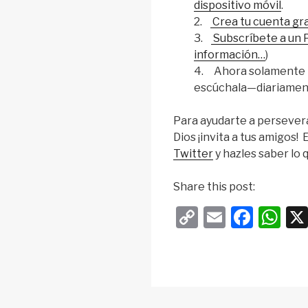
dispositivo móvil
.
2.
Crea tu cuenta gr
3.
Subscríbete a un 
información…
)
4. Ahora solamente in
escúchala—diariament
Para ayudarte a perseverar
Dios ¡invita a tus amigos! E
Twitter
y hazles saber lo 
i
Share this post:
n
C
E
F
W
f
o
m
a
h
o
p
ail
c
at
y
e
s
Li
b
A