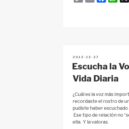
o
m
a
h
p
ail
c
at
y
e
s
Li
b
A
n
o
p
k
o
p
POSTED
2012-12-27
k
ON
Escucha la Vo
Vida Diaria
¿Cuál es la voz más impo
recordaste el rostro de u
pudiste haber escuchado 
Ese tipo de relación no “s
ella. Y la valoras.