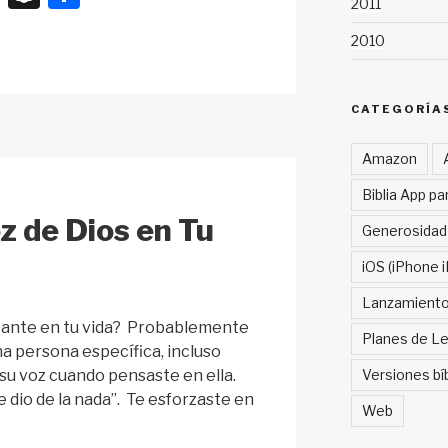
2011
n
h
2010
a
ar
p
e
c
CATEGORÍA
h
Amazon
at
Biblia App pa
z de Dios en Tu
Generosidad
iOS (iPhone i
Lanzamient
rtante en tu vida? Probablemente
Planes de Le
na persona específica, incluso
su voz cuando pensaste en ella.
Versiones bí
e dio de la nada”. Te esforzaste en
Web