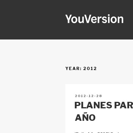
Skip
to
content
YOUVERSI
Seeking God every day.
YEAR:
2012
POSTED
2012-12-28
ON
PLANES PAR
AÑO