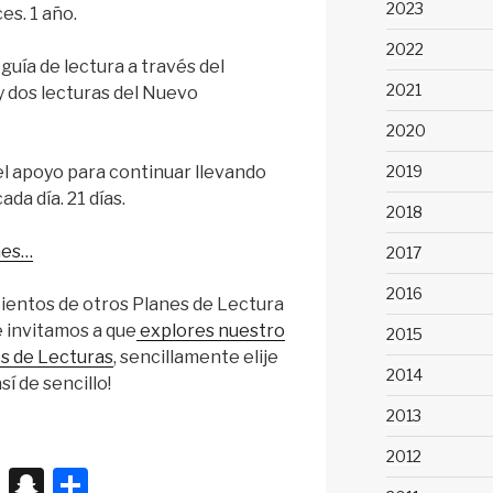
2023
es. 1 año.
2022
guía de lectura a través del
2021
 dos lecturas del Nuevo
2020
l apoyo para continuar llevando
2019
ada día. 21 días.
2018
nes…
2017
2016
entos de otros Planes de Lectura
 invitamos a que
explores nuestro
2015
es de Lecturas
, sencillamente elije
2014
sí de sencillo!
2013
2012
X
S
S