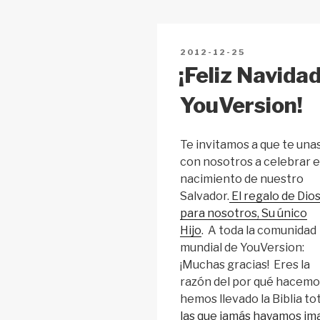
n
o
p
k
o
p
POSTED
2012-12-25
k
ON
¡Feliz Navida
YouVersion!
Te invitamos a que te una
con nosotros a celebrar e
nacimiento de nuestro
Salvador.
El regalo de Dio
para nosotros, Su único
Hijo
. A toda la comunidad
mundial de YouVersion:
¡Muchas gracias! Eres la
razón del por qué hacemos
hemos llevado la Biblia t
las que jamás hayamos im