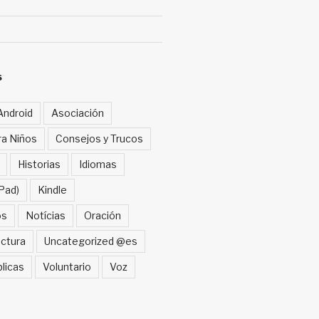
S
Android
Asociación
ra Niños
Consejos y Trucos
Historias
Idiomas
Pad)
Kindle
os
Notícias
Oración
ctura
Uncategorized @es
blicas
Voluntario
Voz