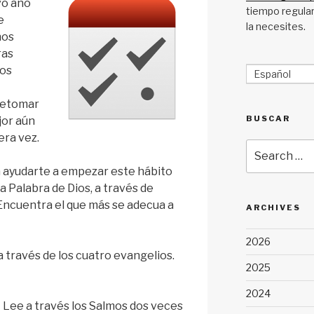
vo año
tiempo regular
e
la necesites.
nos
ras
ios
Español
retomar
BUSCAR
ejor aún
era vez.
Search
for:
a ayudarte a empezar este hábito
la Palabra de Dios, a través de
 Encuentra el que más se adecua a
ARCHIVES
2026
a través de los cuatro evangelios.
2025
2024
 Lee a través los Salmos dos veces