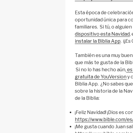
Esta época de celebraci
oportunidad única para co
familiares. Si tú, o alguie
dispositivo esta Navidad
,
instalar la Biblia App
. (¡Es 
También es una muy buena
que más te gusta de la Bib
Si no lo has hecho aún,
es
gratuita de YouVersion
y 
Biblia App. ¿No sabes qu
sobre la historia de la Nav
de la Biblia:
¡Feliz Navidad! ¡Dios es co
https://www.bible.com/es/
¡Me gusta cuando Juan salt