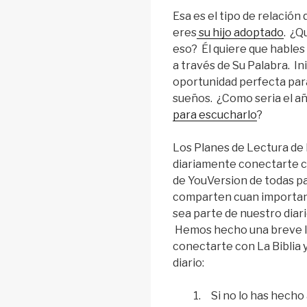
Esa es el tipo de relación
eres
su hijo adoptado
. ¿Q
eso? Él quiere que hables 
a través de Su Palabra. In
oportunidad perfecta para
sueños. ¿Como seria el a
para escucharlo
?
Los Planes de Lectura de L
diariamente conectarte c
de YouVersion de todas 
comparten cuan important
sea parte de nuestro diario
Hemos hecho una breve li
conectarte con La Biblia y
diario:
1. Si no lo has hecho 