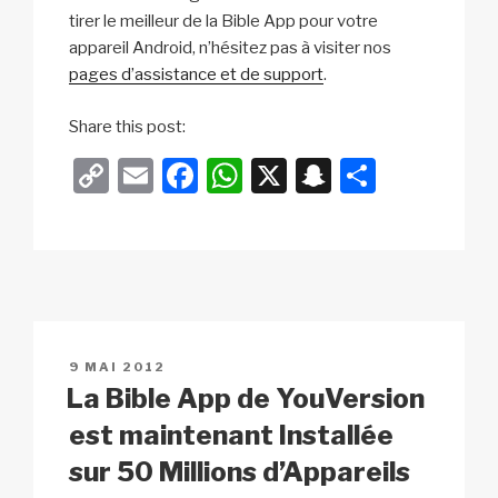
tirer le meilleur de la Bible App pour votre
appareil Android, n’hésitez pas à visiter nos
pages d’assistance et de support
.
Share this post:
C
E
F
W
X
S
P
o
m
a
h
n
ar
p
ail
c
at
a
ta
y
e
s
p
g
Li
b
A
c
er
n
o
p
h
PUBLIÉ
9 MAI 2012
k
o
p
at
LE
La Bible App de YouVersion
k
est maintenant Installée
sur 50 Millions d’Appareils