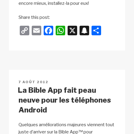
encore mieux, installez-la pour eux!
h
Share this post:
e
C
E
F
W
X
S
P
r
o
m
a
h
n
ar
e
p
ail
c
at
a
ta
y
e
s
p
g
Li
b
A
c
er
n
o
p
h
PUBLIÉ
7 AOÛT 2012
k
o
p
at
LE
La Bible App fait peau
k
neuve pour les téléphones
Android
Quelques améliorations majeures viennent tout
juste d’arriver sur la Bible App™ pour