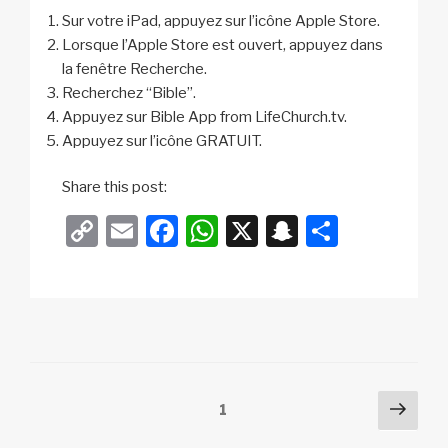
Sur votre iPad, appuyez sur l’icône Apple Store.
Lorsque l’Apple Store est ouvert, appuyez dans
la fenêtre Recherche.
Recherchez “Bible”.
Appuyez sur Bible App from LifeChurch.tv.
Appuyez sur l’icône GRATUIT.
Share this post:
C
E
F
W
X
S
P
o
m
a
h
n
ar
p
ail
c
at
a
ta
y
e
s
p
g
Li
b
A
c
er
n
o
p
h
Posts
Pag
Page
1
k
o
p
at
suiv
pagination