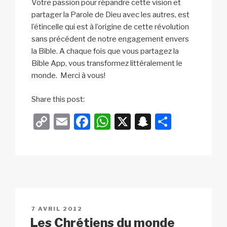
Votre passion pour répandre cette vision et
partager la Parole de Dieu avec les autres, est
l’étincelle qui est à l’origine de cette révolution
sans précédent de notre engagement envers
la Bible. A chaque fois que vous partagez la
Bible App, vous transformez littéralement le
monde. Merci à vous!
c
Share this post:
l
C
E
F
W
X
S
P
i
o
m
a
h
n
ar
c
k
p
ail
c
at
a
ta
y
e
s
p
g
Li
b
A
c
er
n
o
p
h
PUBLIÉ
7 AVRIL 2012
k
o
p
at
LE
Les Chrétiens du monde