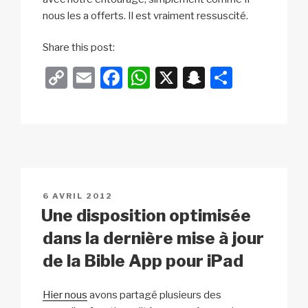
nous les a offerts. Il est vraiment ressuscité.
Share this post:
C
E
F
W
X
S
P
o
m
a
h
n
ar
p
ail
c
at
a
ta
y
e
s
p
g
Li
b
A
c
er
n
o
p
h
PUBLIÉ
6 AVRIL 2012
k
o
p
at
LE
Une disposition optimisée
k
dans la dernière mise à jour
de la Bible App pour iPad
Hier nous
avons partagé plusieurs des