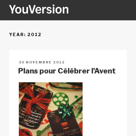
Aller
au
contenu
YOUVERSION
Seeking God every day.
principal
YEAR:
2012
PUBLIÉ
30 NOVEMBRE 2012
LE
Plans pour Célébrer l’Avent