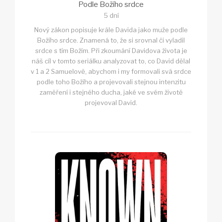
Podle Božího srdce
5 dní
Nový zákon popisuje krále Davida jako muže podle
Božího srdce. Znamená to, že si srovnal či vyladil
srdce s tím Božím. Při zkoumání Davidova života je
náš cíl v tomto seriálku analyzovat to, co David dělal
v 1 a 2 Samuelově, abychom i my formovali svá srdce
podle toho Božího a projevovali stejnou intenzitu
zaměření i stejného ducha, jaké ve svém životě
projevoval David.