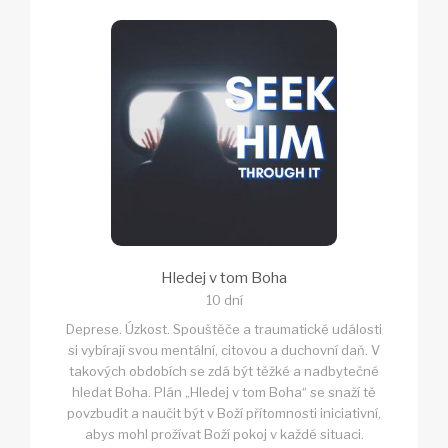
Hledej v tom Boha
10 dní
Deprese. Úzkost. Spouštěče a traumatické události
si vybírají svou mentální, citovou a duchovní daň. V
takových obdobích se zdá být těžké a nadbytečné
hledat Boha. Plán „Hledej v tom Boha“ se snaží tě
povzbudit a naučit být v Boží přítomnosti iniciativní,
abys mohl prožívat Boží pokoj v každé situaci.