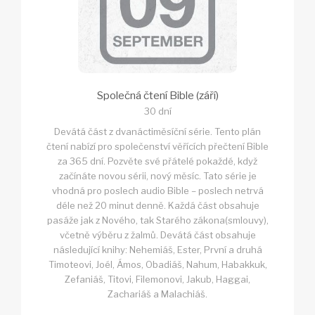
Společná čtení Bible (září)
30 dní
Devátá část z dvanáctiměsíční série. Tento plán
čtení nabízí pro společenství věřících přečtení Bible
za 365 dní. Pozvěte své přátelé pokaždé, když
začínáte novou sérii, nový měsíc. Tato série je
vhodná pro poslech audio Bible – poslech netrvá
déle než 20 minut denně. Každá část obsahuje
pasáže jak z Nového, tak Starého zákona(smlouvy),
včetně výběru z žalmů. Devátá část obsahuje
následující knihy: Nehemiáš, Ester, První a druhá
Timoteovi, Joél, Ámos, Obadiáš, Nahum, Habakkuk,
Zefaniáš, Titovi, Filemonovi, Jakub, Haggai,
Zachariáš a Malachiáš.