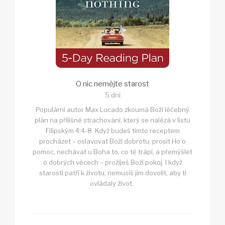
O nic nemějte starost
5 dní
Populární autor Max Lucado zkoumá Boží léčebný
plán na přílišné strachování, který se nalézá v listu
Filipským 4:4-8. Když budeš tímto receptem
procházet – oslavovat Boží dobrotu, prosit Ho o
pomoc, nechávat u Boha to, co tě trápí, a přemýšlet
o dobrých věcech – prožiješ Boží pokoj. I když
starosti patří k životu, nemusíš jim dovolit, aby ti
ovládaly život.