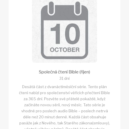
Společná čtení Bible (říjen)
31 dní
Desátá část z dvanáctiměsíční série. Tento plán
čtení nabízí pro společenství věřících přečtení Bible
za 365 dní. Pozvěte své přátelé pokaždé, když
začínáte novou sérii, nový měsíc. Tato série je
vhodné pro poslech audio Bible – poslech netrvá
déle než 20 minut denně. Každá část obsahuje
pasáže jak z Nového, tak Starého zákona(smlouvy),
včetně výběru z žalmů. Desátá část obsahuje