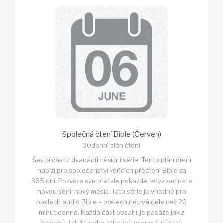
Společná čtení Bible (Červen)
30denní plán čtení
Šestá část z dvanáctiměsíční série. Tento plán čtení
nabízí pro společenství věřících přečtení Bible za
365 dní. Pozvěte své přátelé pokaždé, když začínáte
novou sérii, nový měsíc. Tato série je vhodné pro
poslech audio Bible – poslech netrvá déle než 20
minut denně. Každá část obsahuje pasáže jak z
Nového, tak Starého zákona(smlouvy), včetně