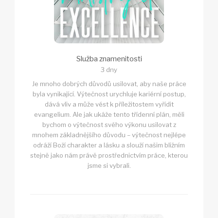
Služba znamenitosti
3 dny
Je mnoho dobrých důvodů usilovat, aby naše práce
byla vynikající. Výtečnost urychluje kariérní postup,
dává vliv a může vést k příležitostem vyřídit
evangelium. Ale jak ukáže tento třídenní plán, měli
bychom o výtečnost svého výkonu usilovat z
mnohem základnějšího důvodu – výtečnost nejlépe
odráží Boží charakter a lásku a slouží našim bližním
stejně jako nám právě prostřednictvím práce, kterou
jsme si vybrali.