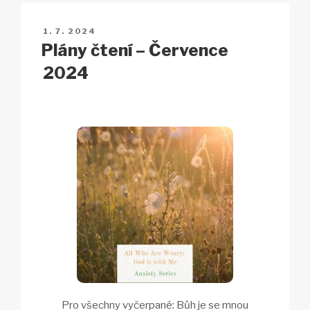
Li
b
A
c
n
o
p
h
PUBLIKOVÁNO
1. 7. 2024
k
o
p
at
Plány čtení – Července
k
2024
Pro všechny vyčerpané: Bůh je se mnou