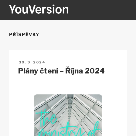
Přejít
k
obsahu
YOUVERSION
Seeking God every day.
webu
PŘÍSPĚVKY
PUBLIKOVÁNO
30. 9. 2024
Plány čtení – Října 2024