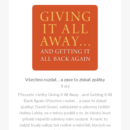
Všechno rozdat… a zase to získat zpátky
9 dní
Převzato z knihy Giving It All Away…and Getting It All
Back Again (Všechno rozdat… a zase to získat
zpátky). David Green, zakladatel a výkonný ředitel
Hobby Lobby, se s tebou podělí o to, že štědrý život
přináší největší odměny nám osobně. A navíc to
nabízí trvalý odkaz tvé rodině a mění lidi, kterých se