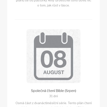
plánu se od pastorky Amy Groeschel toho dovíš víc
o tom, jak růst v lásce.
Společná čtení Bible (Srpen)
31 dní
Osmá část z dvanáctiměsíční série. Tento plán čtení