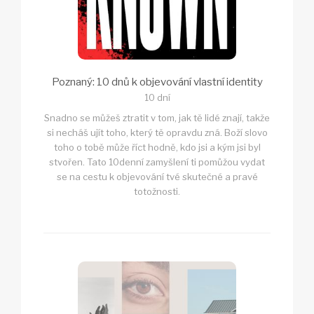
Poznaný: 10 dnů k objevování vlastní identity
10 dní
Snadno se můžeš ztratit v tom, jak tě lidé znají, takže
si necháš ujít toho, který tě opravdu zná. Boží slovo
toho o tobě může říct hodně, kdo jsi a kým jsi byl
stvořen. Tato 10denní zamyšlení ti pomůžou vydat
se na cestu k objevování tvé skutečné a pravé
totožnosti.