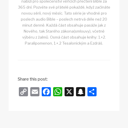
nabízí pro společenství věřících přečtení Bible za
365 dní. Pozvěte své přátelé pokaždé, když začínáte
novou sérii, nový měsíc. Tato série je vhodné pro
poslech audio Bible – poslech netrvá déle než 20
minut denně. Každá část obsahuje pasáže jak z
Nového, tak Starého zákona(smlouvy), včetně
výběru z žalmů. Osmá část obsahuje knihy: 1.+2.
Paralipomenon, 1.+.2 Tesalonickým a Ezdráš.
Share this post:
C
E
F
W
X
S
S
o
m
a
h
n
h
p
ail
c
at
a
ar
y
e
s
p
e