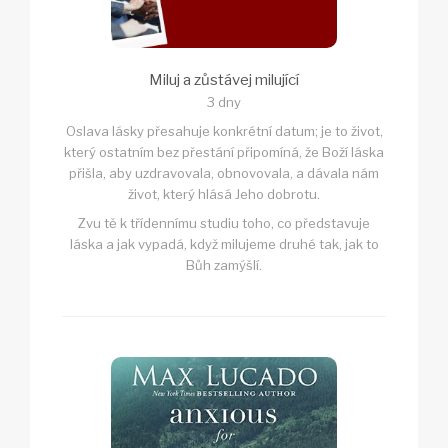
Miluj a zůstávej milující
3 dny
Oslava lásky přesahuje konkrétní datum; je to život,
který ostatním bez přestání připomíná, že Boží láska
přišla, aby uzdravovala, obnovovala, a dávala nám
život, který hlásá Jeho dobrotu.
Zvu tě k třídennímu studiu toho, co představuje
láska a jak vypadá, když milujeme druhé tak, jak to
Bůh zamýšlí.