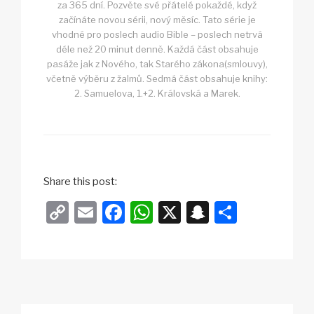
za 365 dní. Pozvěte své přátelé pokaždé, když
začínáte novou sérii, nový měsíc. Tato série je
vhodné pro poslech audio Bible – poslech netrvá
déle než 20 minut denně. Každá část obsahuje
pasáže jak z Nového, tak Starého zákona(smlouvy),
včetně výběru z žalmů. Sedmá část obsahuje knihy:
2. Samuelova, 1.+2. Královská a Marek.
Share this post:
C
E
F
W
X
S
S
o
m
a
h
n
h
p
ail
c
at
a
ar
y
e
s
p
e
Li
b
A
c