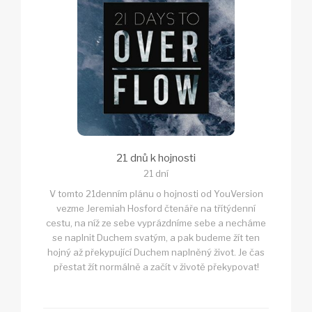
21 dnů k hojnosti
21 dní
V tomto 21denním plánu o hojnosti od YouVersion
vezme Jeremiah Hosford čtenáře na třítýdenní
cestu, na níž ze sebe vyprázdníme sebe a necháme
se naplnit Duchem svatým, a pak budeme žít ten
hojný až překypující Duchem naplněný život. Je čas
přestat žít normálně a začít v životě překypovat!