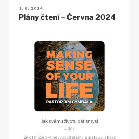
n
o
p
h
PUBLIKOVÁNO
1. 6. 2024
k
o
p
at
Plány čtení – Června 2024
k
Jak svému životu dát smysl
3 dny
Život může být nevypočitatelný a matoucí, i když