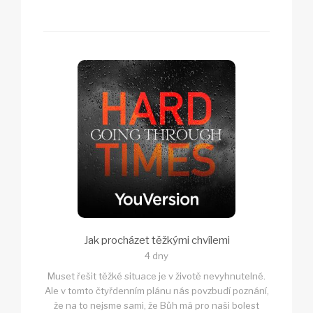
Jak procházet těžkými chvílemi
4 dny
Muset řešit těžké situace je v životě nevyhnutelné.
Ale v tomto čtyřdenním plánu nás povzbudí poznání,
že na to nejsme sami, že Bůh má pro naši bolest