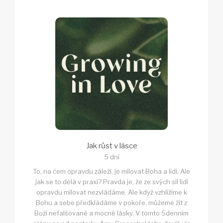
Jak růst v lásce
5 dní
To, na čem opravdu záleží, je milovat Boha a lidi. Ale
jak se to dělá v praxi? Pravda je, že ze svých sil lidi
opravdu milovat nezvládáme. Ale když vzhlížíme k
Bohu a sebe předkládáme v pokoře, můžeme žít z
Boží nefalšované a mocné lásky. V tomto 5denním