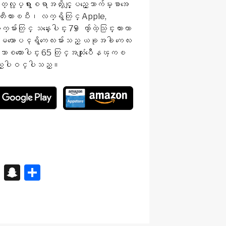
လွုပ္ရွားစရာအတိႏွင့္ျပည့္ေသာက်မ္းစာအေ
ထားၿပီး၊ လက္ရွိတြင္ Apple,
်ားတြင္ သန္းေပါင္း 79 ေက်ာ္ထဲ့သြင္းထားကာ
ၻာေပၚရွိကေလးမ်ားသည္ ယခုအခါ ကေလး
ာသာစကားေပါင္း 65 တြင္အသုံးျပဳေနၾကၿ
ည္းပါဝင္ပါသည္။
X
S
S
n
h
a
ar
p
e