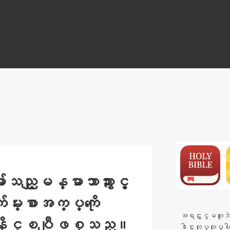
ON
းသည္​ျမန္မာဘာသာ​ႏွင့္
်မ္းစာအက္ပ္ကိုေ
အရင္ႏွင့္မတူဘဲက
နိုင္ၿပီျဖစ္သည္။
ဒါင္းလုပ္လုပ္ပ