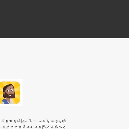
်မ္းစာႏွင့္ထိေတြ႕ပါ။
အခမဲ့အက္ပ္ကိုေ
ါ
မည္သည့္အခ်ိန္၊ေနရာတြင္မဆိုသင္