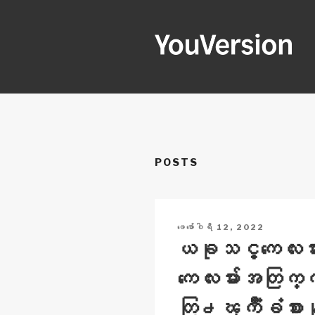
Skip
to
content
YOUVERSI
Seeking God every day.
POSTS
POSTED
ဖေ‌ဖော်ဝါရီ 12, 2022
ON
ယခုသင့္ကေလး​မ်ာ
ကေလးမ်ားအတြက္က
တြ႕ၾကဳံခံစား