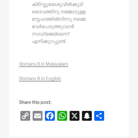
ക്രിസ്തുയേശുവിൽക്കൂടി
ദൈവത്തിനു നമ്മോടുള്ള
സ്നേഹത്തിൽനിന്നു നമ്മെ
വേർപെടുത്തുവാൻ
സാധ്യമല്ലെന്ന്
എനിക്കുറപ്പുണ്ട്.
Romans 8 in Malayalam
Romans 8 in English
Share this post:
C
E
F
W
X
S
S
o
m
a
h
n
h
p
ail
c
at
a
ar