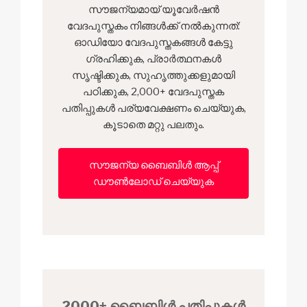
സൗജന്യമായ് യൂവേർഷൻ
വേദപുസ്തകം നിങ്ങൾക്ക് നൽകുന്നത്:
ഓഡിയോ വേദപുസ്തകങ്ങൾ കേട്ടു
ഗ്രഹിക്കുക, പ്രാർത്ഥനകൾ
സൃഷ്ടിക്കുക, സുഹൃത്തുക്കളുമായി
പഠിക്കുക, 2,000+ വേദപുസ്തക
പതിപ്പുകൾ പര്യവേക്ഷണം ചെയ്യുക,
കൂടാതെ മറ്റു പലതും.
സൗജന്യ ബൈബിൾ ആപ്പ്
ഡൗൺലോഡ് ചെയ്യുക
2000+ ബൈബിള്‍ പതിപ്പുകള്‍