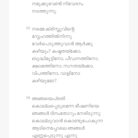
നമുക്കുവേണ്ടി നിവേദനം
നടത്തുന്നു.
35
നമ്മെ ക്രിസ്തുവിന്റെ
സ്നേഹത്തിൽനിന്നു
വേർപെടുത്തുവാൻ ആർക്കു
കഴിയും? കഷ്ടതയ്‍ക്കോ,
ബുദ്ധിമുട്ടിനോ, പീഡനത്തിനോ,
ക്ഷാമത്തിനോ, നഗ്നതയ്‍ക്കോ,
വിപത്തിനോ, വാളിനോ
കഴിയുമോ?
36
അങ്ങയെപ്രതി
കൊല്ലപ്പെടുമെന്ന ഭീഷണിയെ
ഞങ്ങൾ ദിനംതോറും നേരിടുന്നു;
കൊല്ലുവാൻ കൊണ്ടുപോകുന്ന
ആടിനെപ്പോലെ ഞങ്ങൾ
എണ്ണപ്പെടുന്നു എന്നു