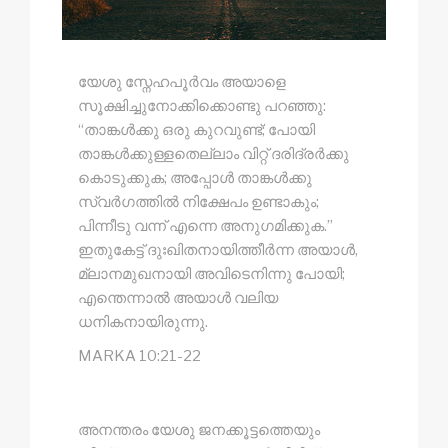
യേശു സ്നേഹപൂർവം അയാളെ
സൂക്ഷിച്ചുനോക്കിക്കൊണ്ടു പറഞ്ഞു:
“താങ്കൾക്കു ഒരു കുറവുണ്ട്; പോയി
താങ്കൾക്കുള്ളതെല്ലാം വിറ്റ് ദരിദ്രർക്കു
കൊടുക്കുക; അപ്പോൾ താങ്കൾക്കു
സ്വർഗത്തിൽ നിക്ഷേപം ഉണ്ടാകും;
പിന്നീടു വന്ന് എന്നെ അനുഗമിക്കുക.”
ഇതുകേട്ട് ദുഃഖിതനായിത്തീർന്ന അയാൾ,
മ്ലാനമുഖനായി അവിടെനിന്നു പോയി;
എന്തെന്നാൽ അയാൾ വലിയ
ധനികനായിരുന്നു.
MARKA 10:21-22
അനന്തരം യേശു ജനക്കൂട്ടത്തെയും