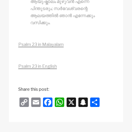
ആയുഷ്കാലം മുഴുവൻ എന്നെ
പിന്തുടരും; സർവേശ്വരന്റെ
ആലയത്തിൽ ഞാൻ എന്നേക്കും
വസിക്കും.
Psalm 23 in Malayalam
Psalm 23 in English
Share this post:
C
E
F
W
X
S
S
o
m
a
h
n
h
p
ail
c
at
a
ar
y
e
s
p
e