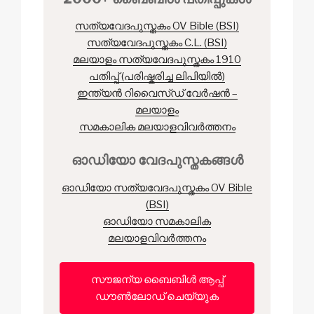
സത്യവേദപുസ്തകം OV Bible (BSI)
സത്യവേദപുസ്തകം C.L. (BSI)
മലയാളം സത്യവേദപുസ്തകം 1910
പതിപ്പ് (പരിഷ്കരിച്ച ലിപിയിൽ)
ഇന്ത്യൻ റിവൈസ്ഡ് വേർഷൻ –
മലയാളം
സമകാലിക മലയാളവിവർത്തനം
ഓഡിയോ വേദപുസ്തകങ്ങൾ
ഓഡിയോ സത്യവേദപുസ്തകം OV Bible
(BSI)
ഓഡിയോ സമകാലിക
മലയാളവിവർത്തനം
സൗജന്യ ബൈബിൾ ആപ്പ്
ഡൗൺലോഡ് ചെയ്യുക