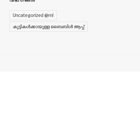
വിഭാഗങ്ങൾ
Uncategorized @ml
കുട്ടികൾക്കായുള്ള ബൈബിൾ ആപ്പ്