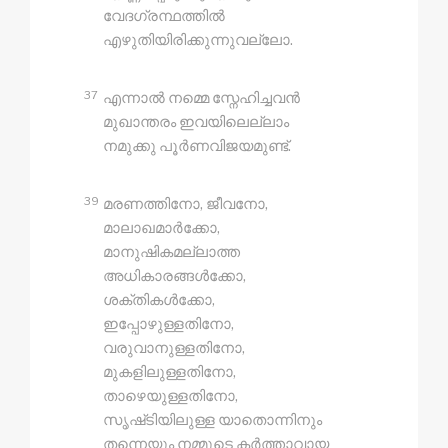
വേദഗ്രന്ഥത്തിൽ
എഴുതിയിരിക്കുന്നുവല്ലോ.
37
എന്നാൽ നമ്മെ സ്നേഹിച്ചവൻ
മുഖാന്തരം ഇവയിലെല്ലാം
നമുക്കു പൂർണവിജയമുണ്ട്.
39
മരണത്തിനോ, ജീവനോ,
മാലാഖമാർക്കോ,
മാനുഷികമല്ലാത്ത
അധികാരങ്ങൾക്കോ,
ശക്തികൾക്കോ,
ഇപ്പോഴുള്ളതിനോ,
വരുവാനുള്ളതിനോ,
മുകളിലുള്ളതിനോ,
താഴെയുള്ളതിനോ,
സൃഷ്‍ടിയിലുള്ള യാതൊന്നിനും
തന്നെയും നമ്മുടെ കർത്താവായ