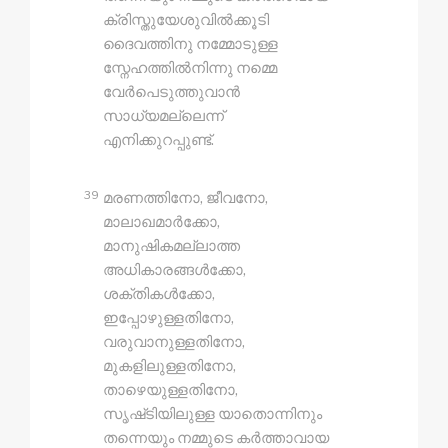
ക്രിസ്തുയേശുവിൽക്കൂടി
ദൈവത്തിനു നമ്മോടുള്ള
സ്നേഹത്തിൽനിന്നു നമ്മെ
വേർപെടുത്തുവാൻ
സാധ്യമല്ലെന്ന്
എനിക്കുറപ്പുണ്ട്.
39
മരണത്തിനോ, ജീവനോ,
മാലാഖമാർക്കോ,
മാനുഷികമല്ലാത്ത
അധികാരങ്ങൾക്കോ,
ശക്തികൾക്കോ,
ഇപ്പോഴുള്ളതിനോ,
വരുവാനുള്ളതിനോ,
മുകളിലുള്ളതിനോ,
താഴെയുള്ളതിനോ,
സൃഷ്‍ടിയിലുള്ള യാതൊന്നിനും
തന്നെയും നമ്മുടെ കർത്താവായ