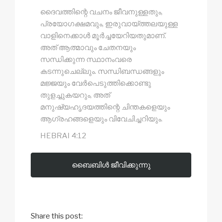
ദൈവത്തിന്റെ വചനം ജീവനുള്ളതും,
പ്രയോഗക്ഷമവും, ഇരുവായ്ത്തലയുള്ള
വാളിനെക്കാൾ മൂർച്ചയേറിയതുമാണ്.
അത് ആത്മാവും ചേതനയും
സന്ധിക്കുന്ന സ്ഥാനംവരെ
കടന്നുചെല്ലും. സന്ധിബന്ധങ്ങളും
മജ്ജയും വേർപെടുത്തിക്കൊണ്ടു
തുളച്ചുകയറും, അത്
മനുഷ്യഹൃദയത്തിന്റെ ചിന്തകളെയും
ആഗ്രഹങ്ങളെയും വിവേചിച്ചറിയും.
HEBRAI 4:12
ബൈബിള്‍ ജീവിക്കുന്നു
Share this post: