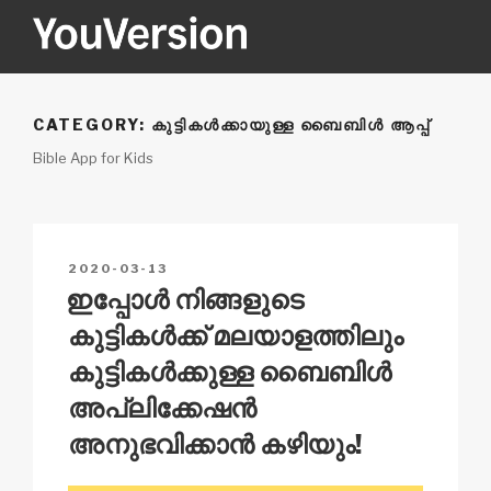
Skip
to
content
YOUVERSION
Seeking God every day.
CATEGORY:
കുട്ടികൾക്കായുള്ള ബൈബിൾ ആപ്പ്
Bible App for Kids
POSTED
2020-03-13
ON
ഇപ്പോൾ നിങ്ങളുടെ
കുട്ടികൾക്ക് മലയാളത്തിലും
കുട്ടികൾക്കുള്ള ബൈബിൾ
അപ്ലിക്കേഷൻ
അനുഭവിക്കാൻ കഴിയും!