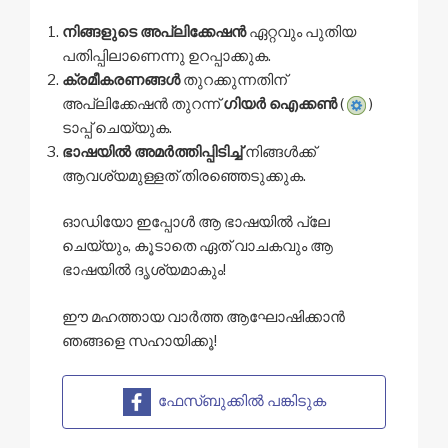
നിങ്ങളുടെ അപ്ലിക്കേഷൻ
ഏറ്റവും പുതിയ
പതിപ്പിലാണെന്നു ഉറപ്പാക്കുക.
ക്രമീകരണങ്ങൾ
തുറക്കുന്നതിന്
അപ്ലിക്കേഷൻ തുറന്ന്
ഗിയർ ഐക്കൺ
(
)
ടാപ്പ് ചെയ്യുക.
ഭാഷയിൽ അമർത്തിപ്പിടിച്ച്
നിങ്ങൾക്ക്
ആവശ്യമുള്ളത് തിരഞ്ഞെടുക്കുക.
ഓഡിയോ ഇപ്പോൾ ആ ഭാഷയിൽ പ്ലേ
ചെയ്യും, കൂടാതെ ഏത് വാചകവും ആ
ഭാഷയിൽ ദൃശ്യമാകും!
ഈ മഹത്തായ വാർത്ത ആഘോഷിക്കാൻ
ഞങ്ങളെ സഹായിക്കൂ!
ഫേസ്ബുക്കിൽ പങ്കിടുക