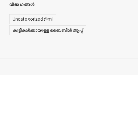
വിഭാഗങ്ങൾ
Uncategorized @ml
കുട്ടികൾക്കായുള്ള ബൈബിൾ ആപ്പ്