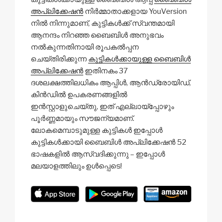
അപ്ലിക്കേഷൻ
നിർമ്മാതാക്കളായ YouVersion
നിൽ നിന്നുമാണ്, കുട്ടികൾക്ക് സ്വന്തമായി
ആനന്ദം നിറഞ്ഞ ബൈബിൾ അനുഭവം
നൽകുന്നതിനായി രൂപകൽപ്പന
ചെയ്‌തിരിക്കുന്ന
കുട്ടികൾക്കായുള്ള ബൈബിൾ
അപ്ലിക്കേഷൻ
ഇതിനകം 37
ദശലക്ഷത്തിലധികം ആപ്പിൾ, ആൻഡ്രോയിഡ്,
കിൻഡിൽ ഉപകരണങ്ങളിൽ
ഇൻസ്റ്റാളുചെയ്‌തു, ഇത് എല്ലായ്പ്പോഴും
പൂർണ്ണമായും സൗജന്യമാണ്.
ലോകമെമ്പാടുമുള്ള കുട്ടികൾ ഇപ്പോൾ
കുട്ടികൾക്കായി ബൈബിൾ അപ്ലിക്കേഷൻ 52
ഭാഷകളിൽ ആസ്വദിക്കുന്നു – ഇപ്പോൾ
മലയാളത്തിലും ഉൾപ്പെടെ!