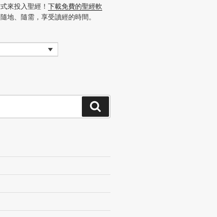
方式來投入聖經！
下載免費的聖經軟
、隨地、隨需，享受讀經的時間。
搜
尋