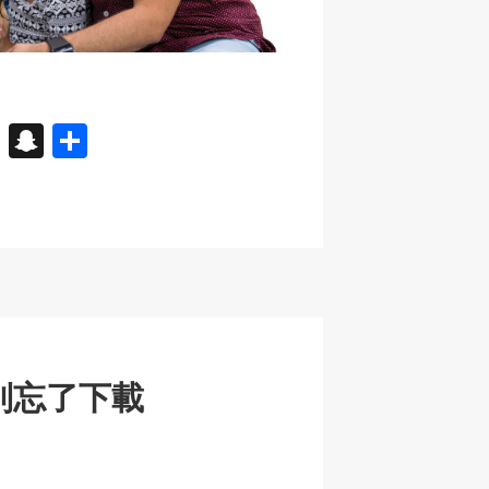
X
S
分
n
享
a
p
c
h
at
別忘了下載