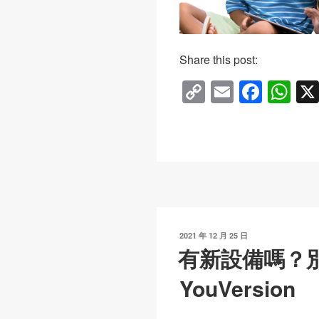
Share this post:
C
E
F
W
o
m
a
h
p
ail
c
at
y
e
s
Li
b
A
n
o
p
k
o
p
發
2021 年 12 月 25 日
k
表
有新設備嗎？
於
YouVersion