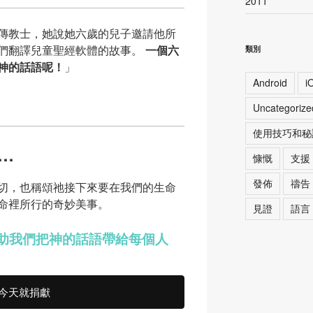
2011
傳教士，她說她六歲的兒子邀請他所
們翻譯兒童聖經軟體的故事。
一個六
類別
神的話語呢！
」
Android
i
Uncategorize
使用技巧和秘
…
慷慨
支援
發佈
禱告
切，也稱頌祂接下來要在我們的生命
命裡所行的奇妙美事。
見證
語言
助我們把神的話語帶給每個人
今天就捐獻