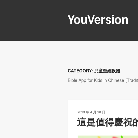
跳
至
內
容
YOUVERSIO
Seeking God every day.
CATEGORY:
兒童聖經軟體
Bible App for Kids in Chinese (Tradit
發
2023 年 4 月 20 日
表
這是值得慶祝
於