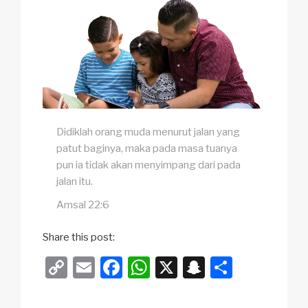
Didiklah orang muda menurut jalan yang
patut baginya, maka pada masa tuanya
pun ia tidak akan menyimpang dari pada
jalan itu.
Amsal 22:6
Share this post:
C
E
F
W
X
S
S
o
m
a
h
n
h