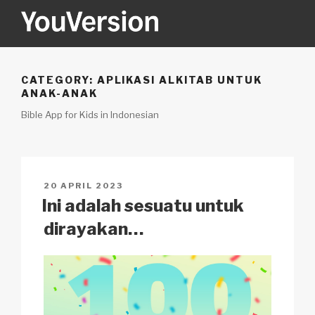
Skip
to
content
YOUVERSION
Seeking God every day.
CATEGORY:
APLIKASI ALKITAB UNTUK
ANAK-ANAK
Bible App for Kids in Indonesian
POSTED
20 APRIL 2023
ON
Ini adalah sesuatu untuk
dirayakan…