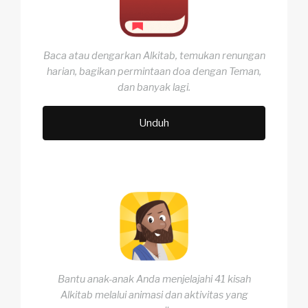
Baca atau dengarkan Alkitab, temukan renungan
harian, bagikan permintaan doa dengan Teman,
dan banyak lagi.
Unduh
Bantu anak-anak Anda menjelajahi 41 kisah
Alkitab melalui animasi dan aktivitas yang