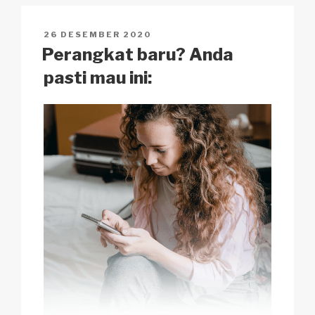
Li
b
A
c
n
o
p
h
POSTED
26 DESEMBER 2020
k
o
p
at
ON
Perangkat baru? Anda
k
pasti mau ini: