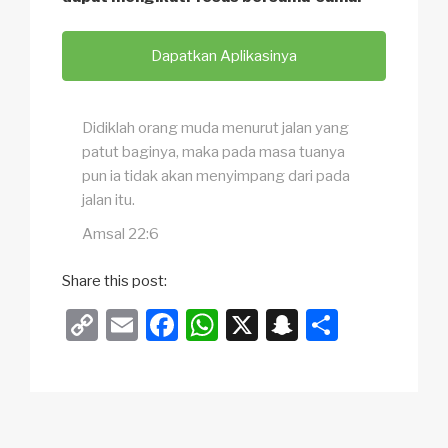
Dapatkan Aplikasinya
Didiklah orang muda menurut jalan yang
patut baginya, maka pada masa tuanya
pun ia tidak akan menyimpang dari pada
jalan itu.
Amsal 22:6
Share this post:
C
E
F
W
X
S
S
o
m
a
h
n
h
p
ail
c
at
a
ar
y
e
s
p
e