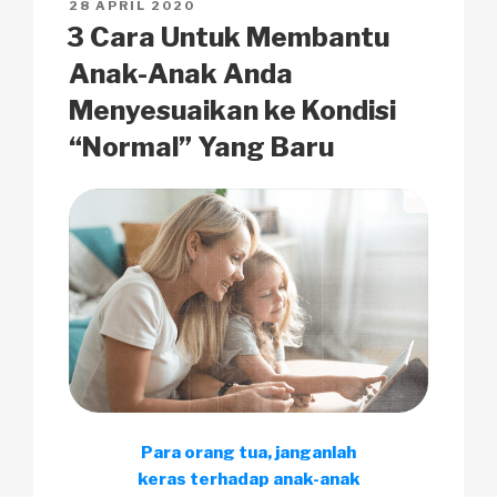
POSTED
28 APRIL 2020
k
o
p
at
ON
3 Cara Untuk Membantu
k
Anak-Anak Anda
Menyesuaikan ke Kondisi
“Normal” Yang Baru
Para orang tua, janganlah
keras terhadap anak-anak