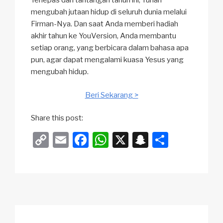
Terlepas dari tantangan tahun ini, Tuhan
mengubah jutaan hidup di seluruh dunia melalui
Firman-Nya. Dan saat Anda memberi hadiah
akhir tahun ke YouVersion, Anda membantu
setiap orang, yang berbicara dalam bahasa apa
pun, agar dapat mengalami kuasa Yesus yang
mengubah hidup.
Beri Sekarang >
Share this post:
C
E
F
W
X
S
S
o
m
a
h
n
h
p
ail
c
at
a
ar
y
e
s
p
e
Li
b
A
c
n
o
p
h