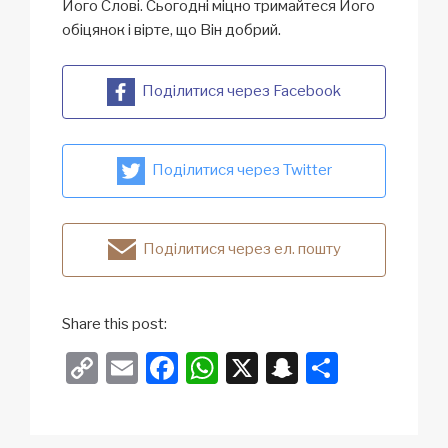
Його Слові. Сьогодні міцно тримайтеся Його
обіцянок і вірте, що Він добрий.
Поділитися через Facebook
Поділитися через Twitter
Поділитися через ел. пошту
Share this post:
C
E
F
W
X
S
S
o
m
a
h
n
h
p
ail
c
at
a
ar