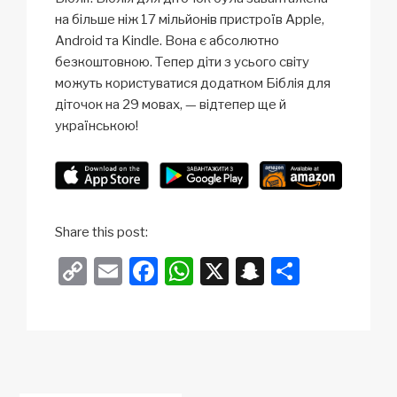
на більше ніж 17 мільйонів
пристроїв Apple,
Android та Kindle. Вона є абсолютно
безкоштовною. Тепер діти з усього світу
можуть користуватися додатком Біблія для
діточок на
29 мовах,
— відтепер ще й
українською
!
Share this post:
C
E
F
W
X
S
S
o
m
a
h
n
h
p
ail
c
at
a
ar
y
e
s
p
e
Li
b
A
c