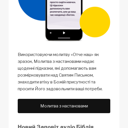
Використовуючи молитву «Отче наш» як
зразок, Молитва з настановами надає
щоденні підказки, які допомагають вам
розмірковувати над Святим Письмом,
знаходити втіху в Божій присутності та
просити Його задовольнити ваші потреби.
Молитва з настановами
Новий Заповіт аудіо Біблія