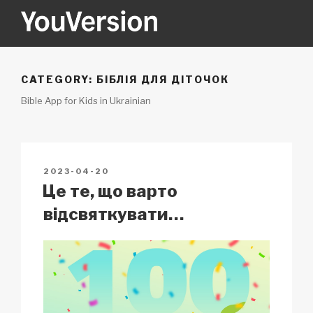
Skip
to
content
YOUVERSION
Seeking God every day.
CATEGORY:
БІБЛІЯ ДЛЯ ДІТОЧОК
Bible App for Kids in Ukrainian
POSTED
2023-04-20
ON
Це те, що варто
відсвяткувати…