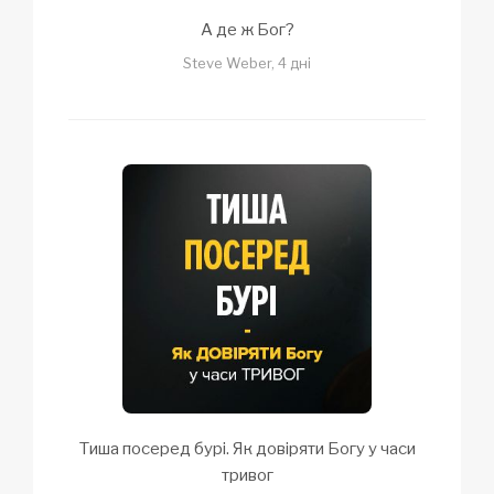
А де ж Бог?
Steve Weber, 4 дні
Тиша посеред бурі. Як довіряти Богу у часи
тривог