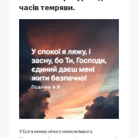
k
часів темряви.
У Бога немає нічого неможливого.