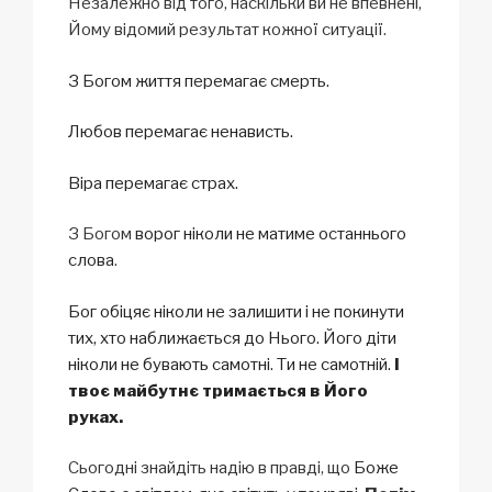
Незалежно від того, наскільки ви не впевнені,
Йому відомий результат кожної ситуації.
З Богом життя перемагає смерть.
Любов перемагає ненависть.
Віра перемагає страх.
З Богом
ворог ніколи не матиме останнього
слова
.
Бог обіцяє ніколи не залишити і не покинути
тих, хто наближається до Нього.
Його діти
ніколи не бувають самотні. Ти не самотній.
І
твоє майбутнє тримається в Його
руках.
Сьогодні знайдіть надію в правді, що
Боже