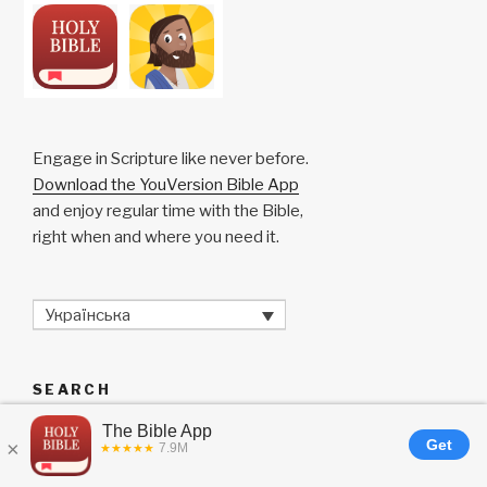
n
o
p
h
k
o
p
at
k
Engage in Scripture like never before.
Download the YouVersion Bible App
and enjoy regular time with the Bible,
right when and where you need it.
Українська
SEARCH
Search
Searc
for: