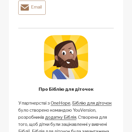
Email
Про Біблію для діточок
У партнерстві з
OneHope
,
Біблію для діточок
було створено командою YouVersion,
розробників
додатку Біблія
. Створена для
того, щоб дітки були зацікавленні у вивчені
Біблії. Біблія для діточок була завантажена