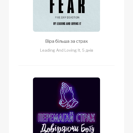
Віра більша за страх
Leading And Loving It, 5 днів