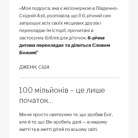
«Моя подруга, яка є місіонеркою в Південно-
Східній Азії, розповіла, що її 6-річний син
запрошує всіх своїх місцевих друзів і
перекладає їм історії, прочитані в
застосунку Біблія для діточок.
6-річна
дитина перекладає та ділиться Словом
Божим!
”
ДЖЕНН, США
100 мільйонів – це лише
початок…
Ми не просто святкуємо те, що зробив Бог,
але й те, що Він зробить далі — в нашому
житті та в житті дітей по всьому світі.