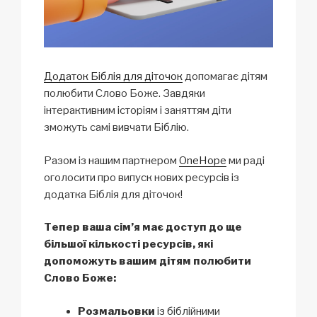
Додаток Біблія для діточок
допомагає дітям
полюбити Слово Боже. Завдяки
інтерактивним історіям і заняттям діти
зможуть самі вивчати Біблію.
Разом із нашим партнером
OneHope
ми раді
оголосити про випуск нових ресурсів із
додатка Біблія для діточок!
Тепер ваша сім’я має доступ до ще
більшої кількості ресурсів, які
допоможуть вашим дітям полюбити
Слово Боже:
Розмальовки
із біблійними