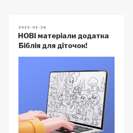
y
e
s
p
e
Li
b
A
c
n
o
p
h
POSTED
2022-02-26
k
o
p
at
ON
НОВІ матеріали додатка
k
Біблія для діточок!