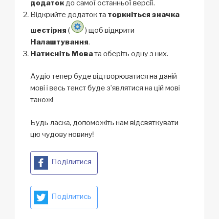
додаток
до самої останньої версії.
Відкрийте додаток та
торкніться значка
шестірня
(
) щоб відкрити
Налаштування
.
Натисніть Мова
та оберіть одну з них.
Аудіо тепер буде відтворюватися на даній
мові і весь текст буде з’являтися на цій мові
також!
Будь ласка, допоможіть нам відсвяткувати
цю чудову новину!
Поділитися
Поділитись