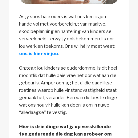
As jy soos baie ouers is wat ons ken, is jou
hande vol met voorbereiding van maaltye,
skoolbeplanning en hantering van kinders se
verveeldheid, terwyl jy ook bekommerd is oor
jou werk en toekoms. Ons wil hê jy moet weet:
ons is hier vir jou
.
Ongeag jou kinders se ouderdomme, is dit heel
moontlik dat hulle baie vrae het oor wat aan die
gebeur is. Amper oornag het al die daaglikse
roetines waarop hulle vir standvastigheid staat
gemaak het, verander. Een van die beste dinge
wat ons nou vir hulle kan doen is om ‘n nuwe
“alledaagse” te vestig.
Hier is drie dinge wat jy op verskillende
tye gedurende die dag kan probeer om