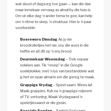
wat skool of dagsorg toe gaan — kan die dae
maar inmekaar vervaag as almal by die huis is.
Om vir elke dag ‘n ander tema te gee, kan help
om ‘n ritme te skep, ‘n struktuur. Hier is ‘n paar
voorbeelde:
Boerewors Dinsdag
As jy nie
broodrolletjies het nie, sny die wors in die
helfte en sit dit op ‘n sny brood.
Deurmekaar Woensdag
– Trek onpaar
sokkies aan. Tik “resep” in die Google
soekblokkie, met ‘n lys van bestanddele wat
jy het en span almal in om die gereg te maak.
Grappige Vrydag
– Speel saam. Wees laf.
Maak grappies. Kyk na ‘n grappige rolprent
of TV-vertoning. Maak Vrydagaand ‘n
speletjiesaand vir die gesin.
Spesiale Sondag
– Aanbid God saam.