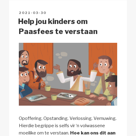
n
o
p
h
POSTED
2021-03-30
k
o
p
at
ON
Help jou kinders om
k
Paasfees te verstaan
Opoffering. Opstanding. Verlossing. Vernuwing.
Hierdie begrippe is selfs vir ‘n volwassene
moeilike om te verstaan.
Hoe kan ons dit aan