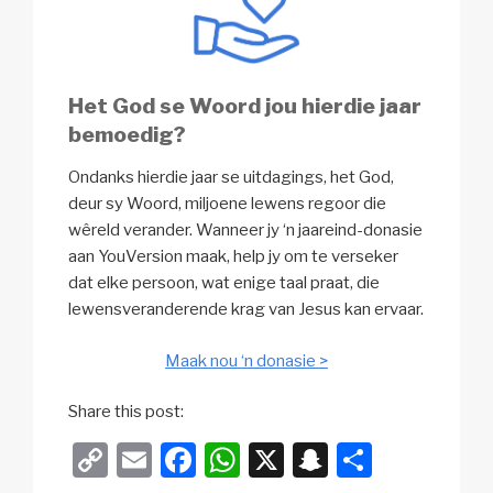
Het God se Woord jou hierdie jaar
bemoedig?
Ondanks hierdie jaar se uitdagings, het God,
deur sy Woord, miljoene lewens regoor die
wêreld verander. Wanneer jy ‘n jaareind-donasie
aan YouVersion maak, help jy om te verseker
dat elke persoon, wat enige taal praat, die
lewensveranderende krag van Jesus kan ervaar.
Maak nou ‘n donasie >
Share this post:
C
E
F
W
X
S
S