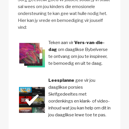
sal wees om jou kinders die emosionele
ondersteuning te kan gee wat hulle nodig het.
Hier kan jy vrede en bemoediging vir jouself
vind:
Teken aan vir
Vers-van-die-
dag
om daaglikse Bybelverse
te ontvang om jou te inspireer,
te bemoedig en uit te daag.
Leesplanne
gee vir jou
daaglikse porsies
Skrifgedeeltes met
oordenkings en klank- of video-
inhoud wat jou kan help om dit in
jou daaglikse lewe toe te pas.