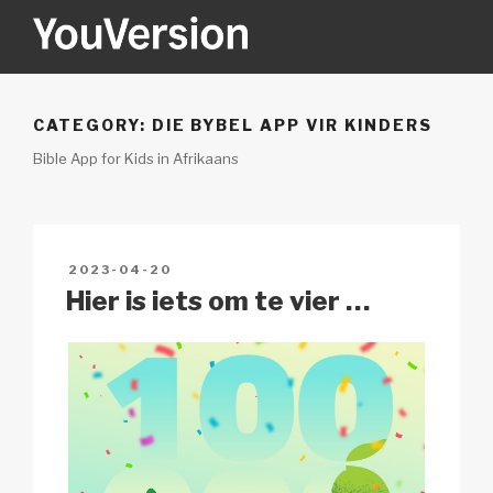
Skip
to
content
YOUVERSION
Seeking God every day.
CATEGORY:
DIE BYBEL APP VIR KINDERS
Bible App for Kids in Afrikaans
POSTED
2023-04-20
ON
Hier is iets om te vier …