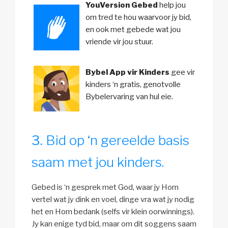
YouVersion Gebed
help jou
om tred te hou waarvoor jy bid,
en ook met gebede wat jou
vriende vir jou stuur.
Bybel App vir Kinders
gee vir
kinders ‘n gratis, genotvolle
Bybelervaring van hul eie.
Bid op ‘n gereelde basis
saam met jou kinders.
Gebed is ‘n gesprek met God, waar jy Hom
vertel wat jy dink en voel, dinge vra wat jy nodig
het en Hom bedank (selfs vir klein oorwinnings).
Jy kan enige tyd bid, maar om dit soggens saam