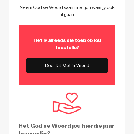
Neem God se Woord saam met jou waar jy ook
al gaan.
Het jy alreeds die toep
op jou
toestelle?
Deel Dit Met ‘n Vriend
Het God se Woord jou hierdie jaar
bemoedig?