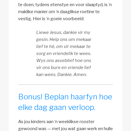
te doen, tydens etenstye en voor slaaptyd, is ‘n
maklike manier om ‘n daaglikse roetine te
vestig. Hier is ‘n goeie voorbeeld:
Liewe Jesus, dankie vir my
gesin. Help ons om mekaar
lief te hê, om vir mekaar te
sorg en vriendelik te wees.
Wys ons asseblief hoe ons
vir ons bure en vriende lief
kan wees. Dankie. Amen.
Bonus! Beplan haarfyn hoe
elke dag gaan verloop.
As jou kinders aan ‘n weeklikse rooster
gewoond was — met jou wat gaan werk en hulle