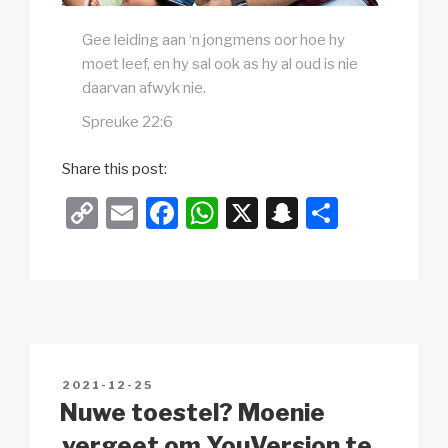
Gee leiding aan ‘n jongmens oor hoe hy
moet leef, en hy sal ook as hy al oud is nie
daarvan afwyk nie.
Spreuke 22:6
Share this post:
C
E
F
W
X
S
S
o
m
a
h
n
h
p
ail
c
at
a
ar
y
e
s
p
e
Li
b
A
c
n
o
p
h
POSTED
2021-12-25
k
o
p
at
ON
Nuwe toestel? Moenie
k
vergeet om YouVersion te