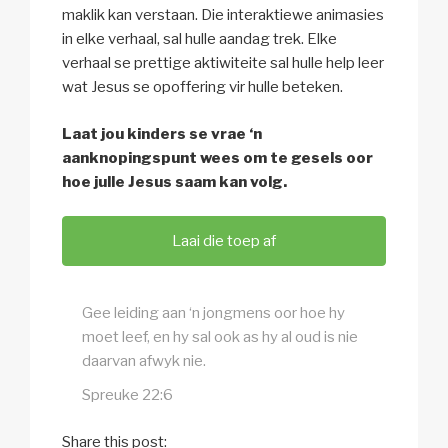
maklik kan verstaan. Die interaktiewe animasies
in elke verhaal, sal hulle aandag trek. Elke
verhaal se prettige aktiwiteite sal hulle help leer
wat Jesus se opoffering vir hulle beteken.
Laat jou kinders se vrae ‘n
aanknopingspunt wees om te gesels oor
hoe julle Jesus saam kan volg.
Laai die toep af
Gee leiding aan ‘n jongmens oor hoe hy
moet leef, en hy sal ook as hy al oud is nie
daarvan afwyk nie.
Spreuke 22:6
Share this post: