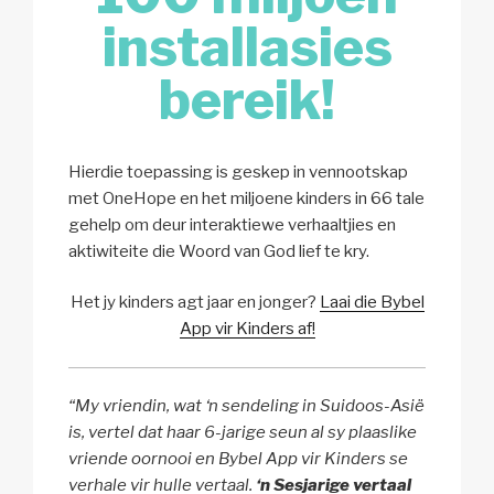
installasies
bereik!
Hierdie toepassing is geskep in vennootskap
met OneHope en het miljoene kinders in 66 tale
gehelp om deur interaktiewe verhaaltjies en
aktiwiteite die Woord van God lief te kry.
Het jy kinders agt jaar en jonger?
Laai die Bybel
App vir Kinders af!
“My vriendin, wat ‘n sendeling in Suidoos-Asië
is, vertel dat haar 6-jarige seun al sy plaaslike
vriende oornooi en Bybel App vir Kinders se
verhale vir hulle vertaal.
‘n Sesjarige vertaal