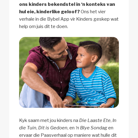
ons kinders bekendstel in ‘n konteks van
hul eie, kinderlike geloof?
Ons het vier
verhale in die Bybel App vir Kinders geskep wat
help om juis dit te doen.
Kyk saam met jou kinders na
Die Laaste Ete
,
In
die Tuin
,
Dit is Gedoen
, en
‘n Blye Sondag
en
ervaar die Paasverhaal op maniere wat hulle dit