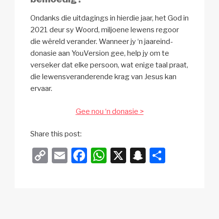
Ondanks die uitdagings in hierdie jaar, het God in
2021 deur sy Woord, miljoene lewens regoor
die wêreld verander. Wanneer jy ‘n jaareind-
donasie aan YouVersion gee, help jy om te
verseker dat elke persoon, wat enige taal praat,
die lewensveranderende krag van Jesus kan
ervaar.
Gee nou ‘n donasie >
Share this post:
C
E
F
W
X
S
S
o
m
a
h
n
h
p
ail
c
at
a
ar
y
e
s
p
e
Li
b
A
c