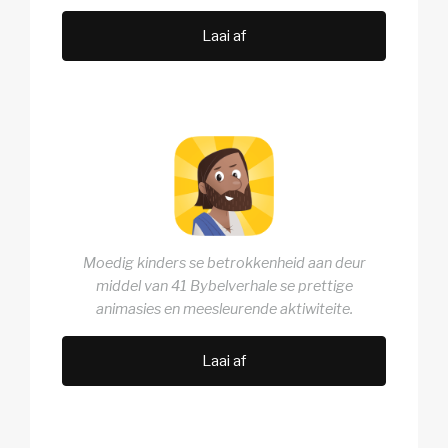
Laai af
Moedig kinders se betrokkenheid aan deur
middel van 41 Bybelverhale se prettige
animasies en meesleurende aktiwiteite.
Laai af