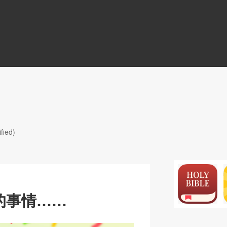
N
fied)
的事情……