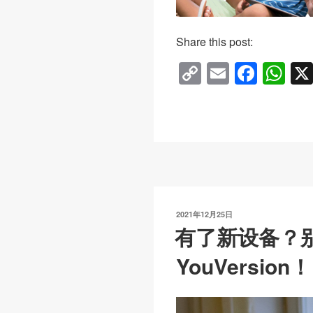
Share this post:
C
E
F
W
o
m
a
h
p
ail
c
at
y
e
s
Li
b
A
n
o
p
k
o
p
发
2021年12月25日
k
布
有了新设备？
于
YouVersion！