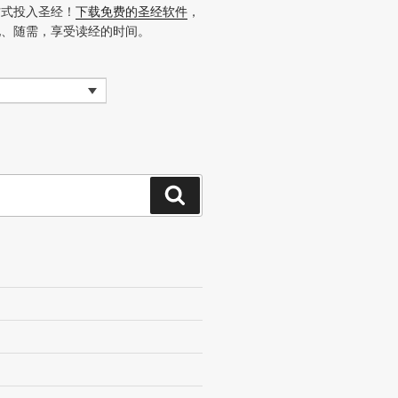
方式投入圣经！
下载免费的圣经软件
，
地、随需，享受读经的时间。
搜
索