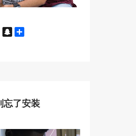
X
S
分
n
享
a
p
c
h
at
别忘了安装