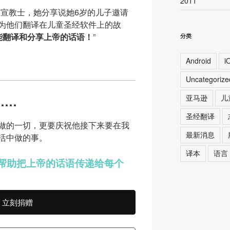
2011
名宣教士，她分享说她6岁的儿子邀请
为他们翻译在儿童圣经软件上的故
能翻译和分享上帝的话语！
”
分类
Android
i
Uncategoriz
……
亚马逊
儿
圣经翻译
做的一切，更要庆祝他接下来要在我
最新消息
活中做的事。
译本
语言
帮助把上帝的话语传递给每个
立刻捐赠