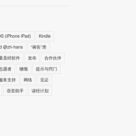
OS (iPhone iPad)
Kindle
ed @zh-hans
“祷告”类
童圣经软件
发布
合作伙伴
志愿者
慷慨
提示与窍门
服务支持
网络
见证
语音助手
读经计划