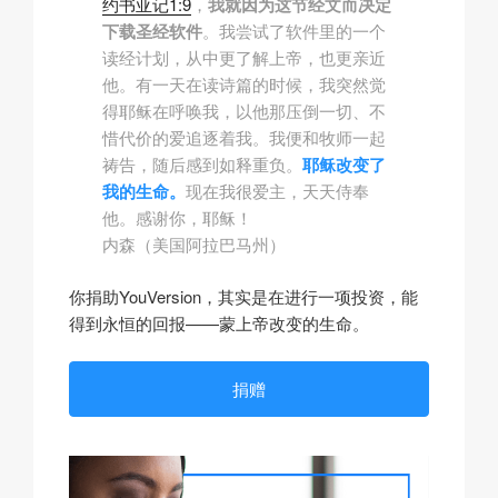
约书亚记1:9
，
我就因为这节经文而决定
下载圣经软件
。我尝试了软件里的一个
读经计划，从中更了解上帝，也更亲近
他。有一天在读诗篇的时候，我突然觉
得耶稣在呼唤我，以他那压倒一切、不
惜代价的爱追逐着我。我便和牧师一起
祷告，随后感到如释重负。
耶稣改变了
我的生命。
现在我很爱主，天天侍奉
他。感谢你，耶稣！
内森（美国阿拉巴马州）
你捐助YouVersion，其实是在进行一项投资，能
得到永恒的回报——蒙上帝改变的生命。
捐赠