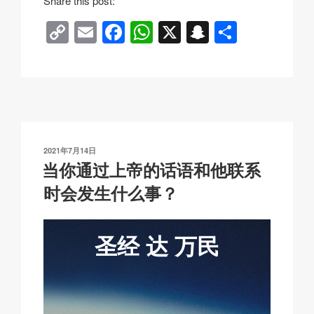
Share this post:
C
E
F
W
X
S
分
o
m
a
h
n
享
p
ail
c
at
a
y
e
s
p
Li
b
A
c
n
o
p
h
发
2021年7月14日
k
o
p
at
布
当你通过上帝的话语和他联系
于
k
时会发生什么事？
圣经
达
万民