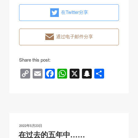
在Twitter分享
通过电子邮件分享
Share this post:
C
E
F
W
X
S
分
o
m
a
h
n
享
p
ail
c
at
a
y
e
s
p
Li
b
A
c
n
o
p
h
发
2022年5月23日
k
o
p
at
布
在过去的五年中……
于