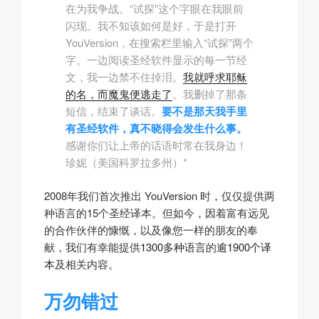
在为我争战。“试探”这个字眼在我眼前
闪现。我不知该如何是好，于是打开
YouVersion，在
搜索栏
里输入“试探”两个
字。一边阅读圣经软件显示的每一节经
文，我一边禁不住掉泪。
我就呼求耶稣
的名，而魔鬼便逃走了
。我删掉了那条
短信，结束了谈话。
要不是那天我手里
有
圣经软件
，真不晓得会发生什么事。
感谢你们让上帝的话语时常在我身边！
珍妮（美国科罗拉多州）*
2008年我们首次推出 YouVersion 时，仅仅提供两
种语言的15个圣经译本。但如今，因着富有远见
的合作伙伴的慷慨，以及像您一样的朋友的奉
献，我们有幸能提供
1300多种语言
的
逾1900个译
本
及相关内容。
万勿错过