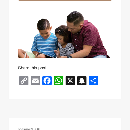
Share this post:
C
E
F
W
X
S
分
o
m
a
h
n
享
p
ail
c
at
a
y
e
s
p
Li
b
A
c
n
o
p
h
发
2022年6月13日