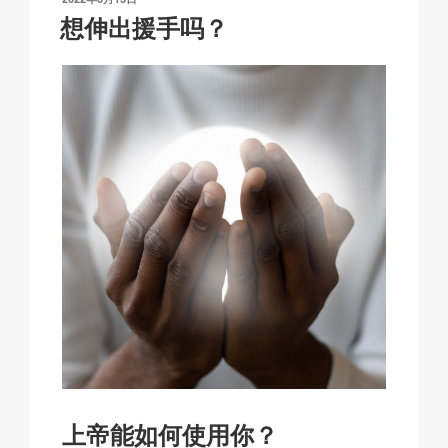
k
o
p
at
布
想伸出援手吗？
于
k
上帝能如何使用你？