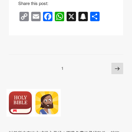
Share this post:
C
E
F
W
X
S
分
o
m
a
h
n
享
p
ail
c
at
a
y
e
s
p
Li
b
A
c
n
o
p
h
Posts
下
页
1
k
o
p
at
一
pagination
k
页