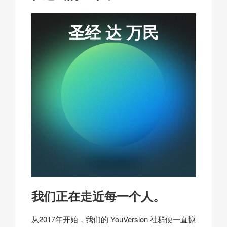
k
圣经
达
万民
我们正在走近
每一个人
。
从2017年开始，我们的 YouVersion 社群便一直慷