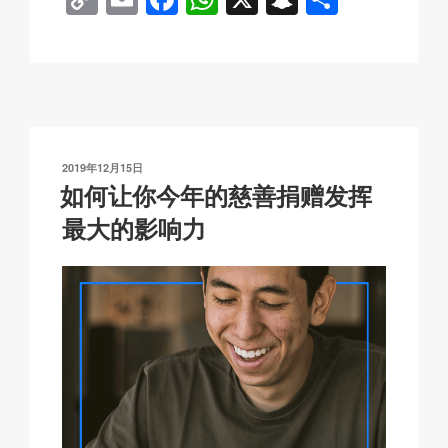
o
m
a
h
n
享
p
ail
c
at
a
y
e
s
p
Li
b
A
c
n
o
p
h
发
2019年12月15日
k
o
p
at
布
如何让你今年的慈善捐赠发挥
于
k
最大的影响力