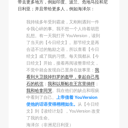
带去更多地方，例如印度、波兰、危地马拉和尼
日利亚；并且带给更多人，例如海泽尔：
我持续多年受到霸凌，又刚刚遇到一件
令我心碎的事。我不想一个人待着胡思
乱想。有一天我打开 YouVersion，读到
了当天的
【今日经文】
。那节经文是再
合适不过的勉励之语，所以查看【今日
经文】成了我的习惯。每天我都从
【今
日经文】
开始，接着再阅读整章经文，
不觉中就会发现自己置身在故事里：
我
看到大卫脱掉扫罗的盔甲，拿起自己甩
石的机弦
；
我和以斯帖在王宫里徜徉
；
我和哈拿同哭
。我在他们的缺点和瑕疵
中看到了自己。
上帝借着 YouVersion
使他的话语变得栩栩如生。
从
【今日经
文】
到
【读经计划】
，YouVersion 改变
了我的生命。
海泽尔（非洲尼日利亚）