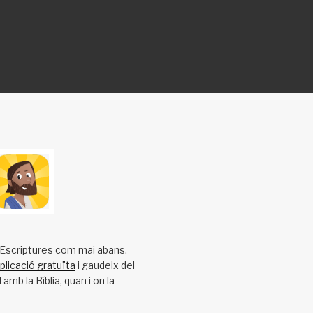
s Escriptures com mai abans.
plicació gratuïta
i gaudeix del
amb la Bíblia, quan i on la