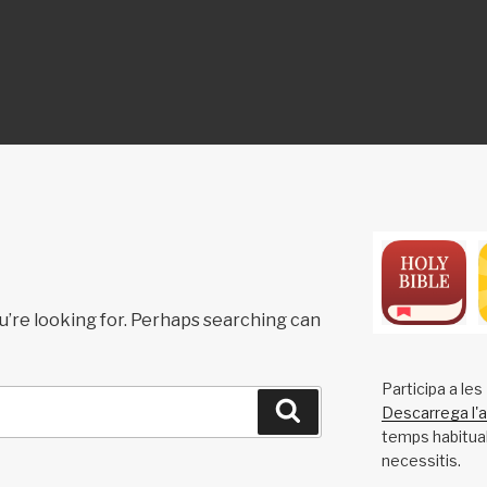
ON
u’re looking for. Perhaps searching can
Participa a le
Search
Descarrega l'a
temps habitual 
necessitis.