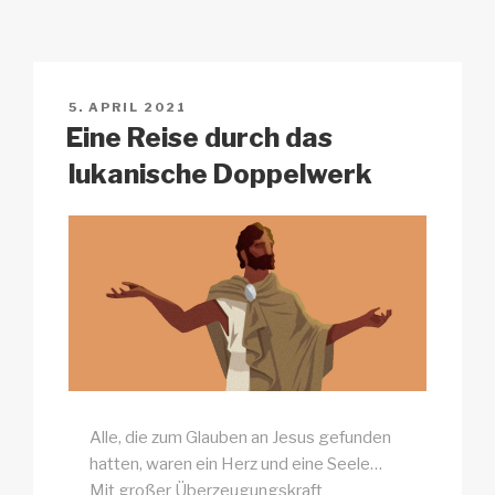
y
e
s
p
n
Li
b
A
c
n
o
p
h
VERÖFFENTLICHT
5. APRIL 2021
k
o
p
at
AM
Eine Reise durch das
k
lukanische Doppelwerk
Alle, die zum Glauben an Jesus gefunden
hatten, waren ein Herz und eine Seele…
Mit großer Überzeugungskraft