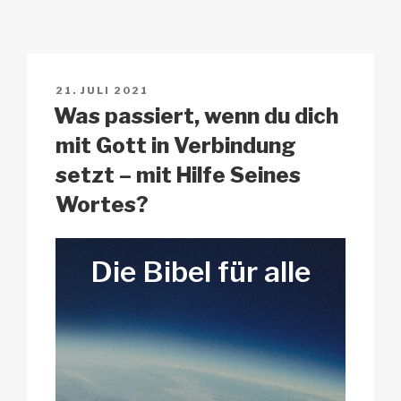
y
e
s
p
n
Li
b
A
c
n
o
p
h
VERÖFFENTLICHT
21. JULI 2021
k
o
p
at
AM
Was passiert, wenn du dich
k
mit Gott in Verbindung
setzt – mit Hilfe Seines
Wortes?
Die Bibel
für
alle