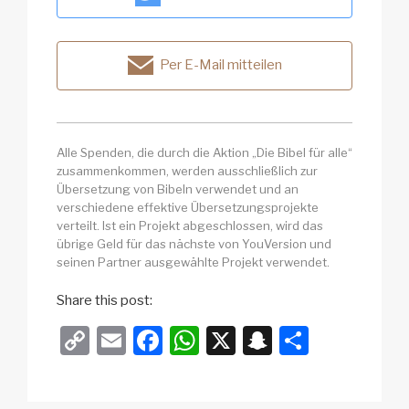
Per E-Mail mitteilen
Alle Spenden, die durch die Aktion „Die Bibel für alle“
zusammenkommen, werden ausschließlich zur
Übersetzung von Bibeln verwendet und an
verschiedene effektive Übersetzungsprojekte
verteilt. Ist ein Projekt abgeschlossen, wird das
übrige Geld für das nächste von YouVersion und
seinen Partner ausgewählte Projekt verwendet.
Share this post:
C
E
F
W
X
S
T
o
m
a
h
n
eil
p
ail
c
at
a
e