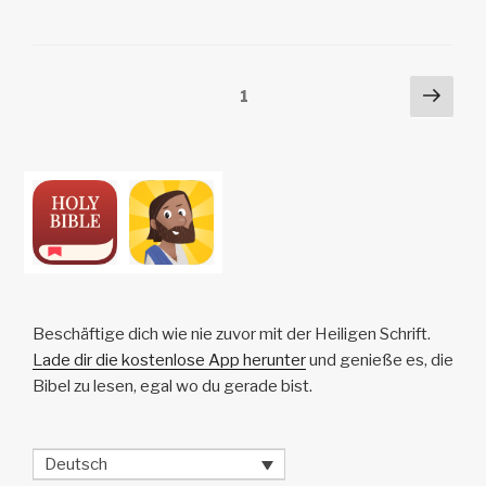
y
e
s
p
n
Li
b
A
c
n
o
p
h
Posts
Näch
Seite
1
k
o
p
at
Seit
pagination
k
Beschäftige dich wie nie zuvor mit der Heiligen Schrift.
Lade dir die kostenlose App herunter
und genieße es, die
Bibel zu lesen, egal wo du gerade bist.
Deutsch