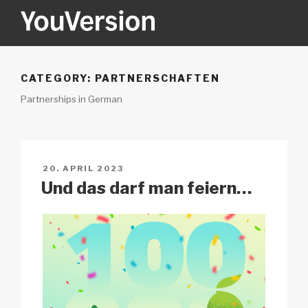
Zum
Inhalt
springen
YOUVERSION
Seeking God every day.
CATEGORY:
PARTNERSCHAFTEN
Partnerships in German
VERÖFFENTLICHT
20. APRIL 2023
AM
Und das darf man feiern…