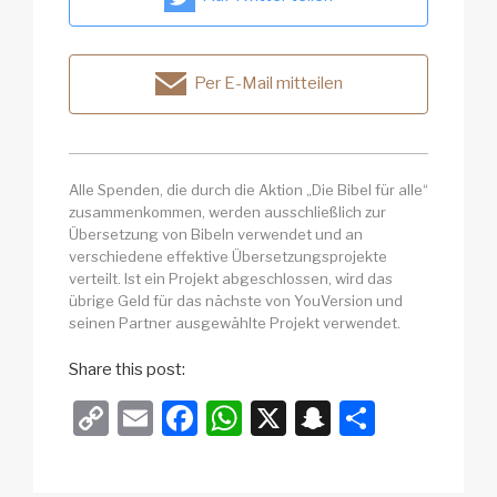
Per E-Mail mitteilen
Alle Spenden, die durch die Aktion „Die Bibel für alle“
zusammenkommen, werden ausschließlich zur
Übersetzung von Bibeln verwendet und an
verschiedene effektive Übersetzungsprojekte
verteilt. Ist ein Projekt abgeschlossen, wird das
übrige Geld für das nächste von YouVersion und
seinen Partner ausgewählte Projekt verwendet.
Share this post:
C
E
F
W
X
S
T
o
m
a
h
n
eil
p
ail
c
at
a
e