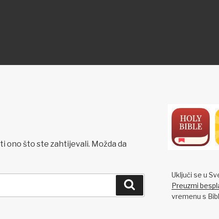
ON
i ono što ste zahtijevali. Možda da
Uključi se u Sv
Pretraži
Preuzmi bespla
vremenu s Bibli