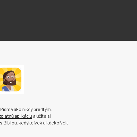
 Písma ako nikdy predtým.
zplatnú aplikáciu
a užite si
 s Bibliou, kedykoľvek a kdekoľvek