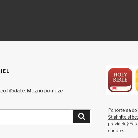
ON
IEL
ť čo hľadáte. Možno pomôže
Ponorte sa do
Vyhľadávanie
Stiahnite si be
pravidelný čas
chcete.