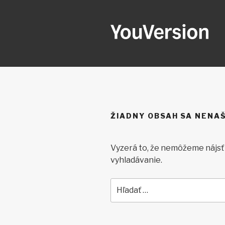
Prejsť
na
obsah
YOUVERSI
Seeking God every day.
ŽIADNY OBSAH SA NENAŠ
Vyzerá to, že nemôžeme nájs
vyhladávanie.
Hľadať: