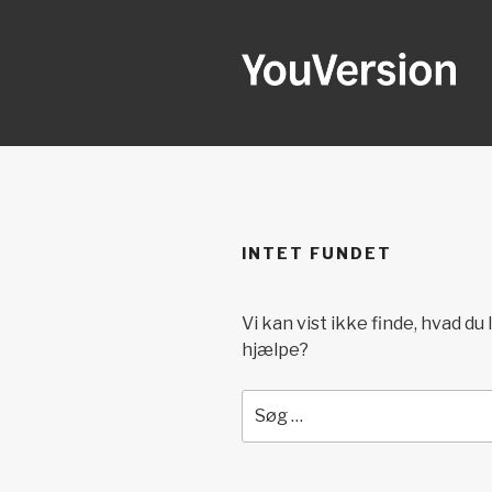
Videre
til
indhold
YOUVERSI
Seeking God every day.
INTET FUNDET
Vi kan vist ikke finde, hvad du
hjælpe?
Søg
efter: