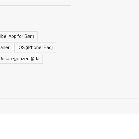
R
ibel App for Børn
laner
iOS (iPhone iPad)
Uncategorized @da