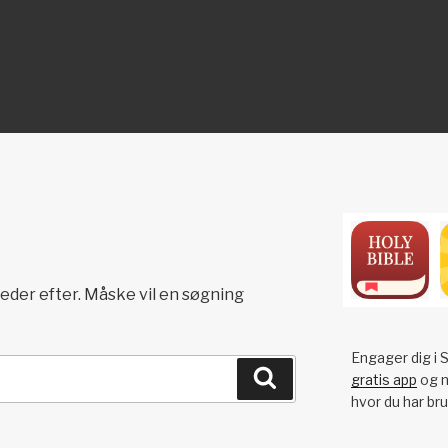
ON
 leder efter. Måske vil en søgning
Engager dig i S
Søg
gratis app
og n
hvor du har bru