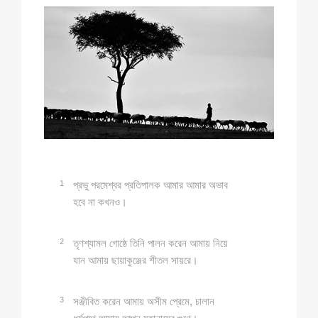
1
প্রভু পরমেশ্বর প্রতিপালক আমার আমার অভাব
হবে না কখনও।
2
তৃণশ্যামল গোষ্ঠে তিনি পালন করেন আমায় নিয়ে
যান আমায় ছায়াকুঞ্জের শীতল সায়রে।
3
সঞ্জীবিত করেন আমায় অসীম প্রেমে, চালান