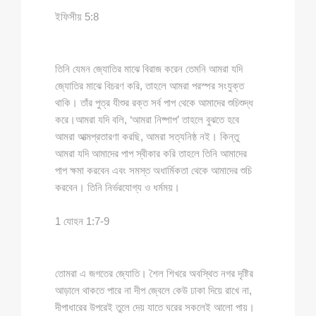
ইফিসীয় 5:8
তিনি যেমন জ্যোতির মাঝে বিরাজ করেন তেমনি আমরা যদি
জ্যোতির মাঝে বিচরণ করি, তাহলে আমরা পরস্পর সংযুক্ত
থাকি। তাঁর পুত্র যীশুর রক্ত সর্ব পাপ থেকে আমাদের শুচিশুদ্ধ
করে।আমরা যদি বলি, ‘আমরা নিষ্পাপ’ তাহলে বুঝতে হবে
আমরা আত্মপ্রতারণা করছি, আমরা সত্যনিষ্ঠ নই। কিন্তু
আমরা যদি আমাদের পাপ স্বীকার করি তাহলে তিনি আমাদের
পাপ ক্ষমা করবেন এবং সমস্ত অধার্মিকতা থেকে আমাদের শুচি
করবেন। তিনি নির্ভরযোগ্য ও ধর্মময়।
1 যোহন 1:7-9
তোমরা এ জগতের জ্যোতি। শৈল শিখরে অবস্থিত নগর দৃষ্টির
আড়ালে থাকতে পারে না দীপ জ্বেলে কেউ ঢাকা দিয়ে রাখে না,
দীপাধারের উপরেই তুলে দেয় যাতে ঘরের সকলেই আলো পায়।