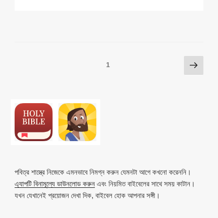
p
ail
c
at
a
ar
y
e
s
p
e
Li
b
A
c
n
o
p
h
Posts
Next
Page
1
k
o
p
at
page
pagination
k
পবিত্র শাস্ত্রে নিজেকে এমনভাবে নিমগ্ন করুন যেমনটা আগে কখনো করেননি।
এ্যাপটি বিনামূল্যে ডাউনলোড করুন
এবং নিয়মিত বাইবেলের সাথে সময় কাটান।
যখন যেখানেই প্রয়োজন দেখা দিক, বাইবেল হোক আপনার সঙ্গী।