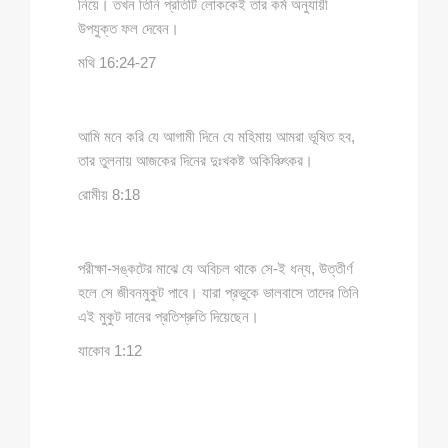
নিয়ে। তখন তিনি প্রতিটি লোককেই তার কর্ম অনুযায়ী
উপযুক্ত ফল দেবেন।
মথি 16:24-27
আমি মনে করি যে আগামী দিনে যে মহিমায় আমরা ভূষিত হব,
তার তুলনায় আজকের দিনের দুঃখকষ্ট অকিঞ্চিৎকর।
রোমীয় 8:18
পরীক্ষা-সঙ্কটের মাঝে যে অবিচল থাকে সে-ই ধন্য, উত্তীর্ণ
হলে সে জীবনমুকুট পাবে। যারা প্রভুকে ভালবাসে তাদের তিনি
এই মুকুট দানের প্রতিশ্রুতি দিয়েছেন।
যাকোব 1:12