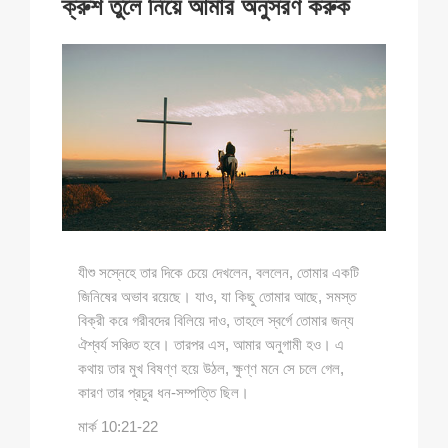
ক্রুশ তুলে নিয়ে আমার অনুসরণ করুক
যীশু সস্নেহে তার দিকে চেয়ে দেখলেন, বললেন, তোমার একটি
জিনিষের অভাব রয়েছে। যাও, যা কিছু তোমার আছে, সমস্ত
বিক্রী করে গরীবদের বিলিয়ে দাও, তাহলে স্বর্গে তোমার জন্য
ঐশ্বর্য সঞ্চিত হবে। তারপর এস, আমার অনুগামী হও। এ
কথায় তার মুখ বিষণ্ণ হয়ে উঠল, ক্ষুণ্ণ মনে সে চলে গেল,
কারণ তার প্রচুর ধন-সম্পত্তি ছিল।
মার্ক 10:21-22