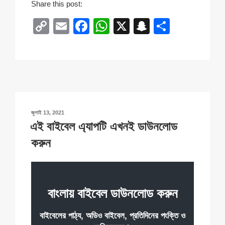
Share this post:
C
E
F
W
X
S
S
o
m
a
h
n
h
p
ail
c
at
a
ar
y
e
s
p
e
Li
b
A
c
n
o
p
h
POSTED
জুলাই 13, 2021
k
o
p
at
ON
এই বাইবেল এ্যাপটি এখনই ডাউনলোড
k
করুন
বাংলায় বাইবেল ডাউনলোড করুন
বাইবেলের পাঠ্য, অডিও বাইবেল, প্রতিদিনের পংক্তি ও