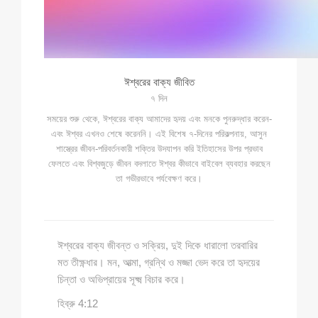
ঈশ্বরের বাক্য জীবিত
৭ দিন
সময়ের শুরু থেকে, ঈশ্বরের বাক্য আমাদের হৃদয় এবং মনকে পুনরুদ্ধার করেন-
এবং ঈশ্বর এখনও শেষে করেননি। এই বিশেষ ৭-দিনের পরিকল্পনায়, আসুন
শাস্ত্রের জীবন-পরিবর্তনকারী শক্তির উদযাপন করি ইতিহাসের উপর প্রভাব
ফেলতে এবং বিশ্বজুড়ে জীবন বদলাতে ঈশ্বর কীভাবে বাইবেল ব্যবহার করছেন
তা গভীরভাবে পর্যবেক্ষণ করে।
ঈশ্বরের বাক্য জীবন্ত ও সক্রিয়, দুই দিকে ধারালো তরবারির
মত তীক্ষ্ণধার। মন, আত্মা, গ্রন্থি ও মজ্জা ভেদ করে তা হৃদয়ের
চিন্তা ও অভিপ্রায়ের সূক্ষ্ম বিচার করে।
হিব্রু 4:12