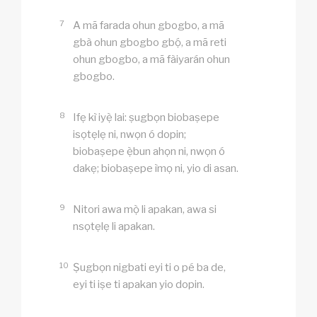
7
A mã farada ohun gbogbo, a mã
gbà ohun gbogbo gbọ́, a mã reti
ohun gbogbo, a mã fàiyarán ohun
gbogbo.
8
Ifẹ kì iyẹ̀ lai: ṣugbọn biobaṣepe
isọtẹlẹ ni, nwọn ó dopin;
biobaṣepe ẹ̀bun ahọn ni, nwọn ó
dakẹ; biobaṣepe ìmọ ni, yio di asan.
9
Nitori awa mọ̀ li apakan, awa si
nsọtẹlẹ li apakan.
10
Ṣugbọn nigbati eyi ti o pé ba de,
eyi ti iṣe ti apakan yio dopin.