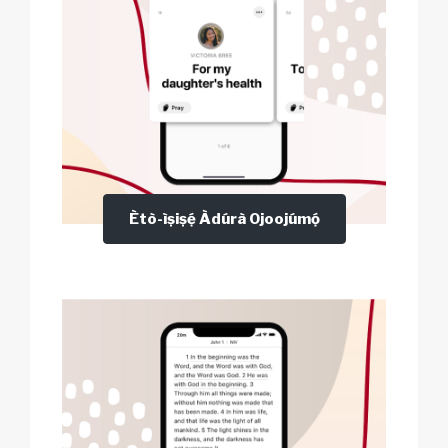
Ètò-ìṣiṣẹ́ Àdúrà Ojoojúmọ́