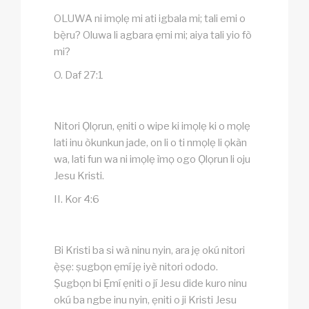
OLUWA ni imọlẹ mi ati igbala mi; tali emi o
bẹ̀ru? Oluwa li agbara ẹmi mi; aiya tali yio fò
mi?
O. Daf 27:1
Nitori Ọlọrun, ẹniti o wipe ki imọlẹ ki o mọlẹ
lati inu òkunkun jade, on li o ti nmọlẹ li ọkàn
wa, lati fun wa ni imọlẹ ìmọ ogo Ọlọrun li oju
Jesu Kristi.
II. Kor 4:6
Bi Kristi ba si wà ninu nyin, ara jẹ okú nitori
ẹ̀ṣẹ: ṣugbọn ẹmí jẹ iyè nitori ododo.
Ṣugbọn bi Ẹmí ẹniti o jí Jesu dide kuro ninu
okú ba ngbe inu nyin, ẹniti o ji Kristi Jesu