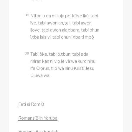
38
Nitori o da mi loju pe, kì iṣe ikú, tabi
ìye, tabi awọn angẹli, tabi awọn
ijoye, tabi awọn alagbara, tabi ohun
ìgba isisiyi, tabi ohun ìgba ti mbọ̀
39
Tabi òke, tabi ọgbun, tabi ẹda
miran kan ni yio le yà wa kuro ninu
ifẹ Ọlọrun, ti o wà ninu Kristi Jesu
Oluwa wa.
Feti si Rom 8
Romans 8 in Yoruba
Romans 8 in English