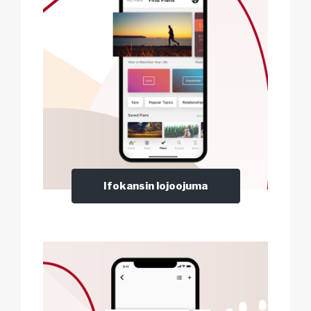
Ifokansin lojoojuma