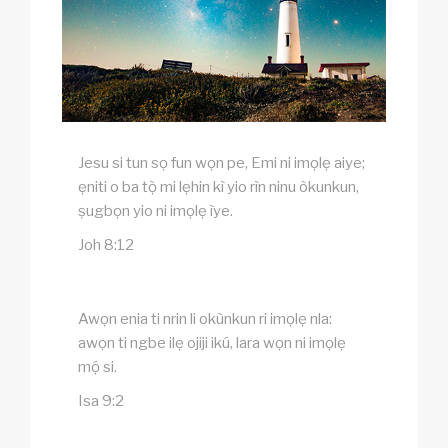
Jesu si tun sọ fun wọn pe, Emi ni imọlẹ aiye;
ẹniti o ba tọ̀ mi lẹhin kì yio rìn ninu òkunkun,
ṣugbọn yio ni imọlẹ ìye.
Joh 8:12
Awọn enia ti nrin li okùnkun ri imọlẹ nla:
awọn ti ngbe ilẹ ojiji ikú, lara wọn ni imọlẹ
mọ́ si.
Isa 9:2