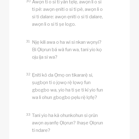
30
Awọn ti o si ti yàn tẹlẹ, awọn li o si
ti pè: awọn ẹniti o si ti pè, awọn li o
si ti dalare: awọn ẹniti o si ti dalare,
awọn li o si ti ṣe logo.
31
Njẹ kili awa o ha wi si nkan wọnyi?
Bi Ọlọrun bá wà fun wa, tani yio kọ
oju ija si wa?
32
Ẹniti kò da Ọmọ on tikararẹ̀ si,
ṣugbọn ti o jọwọ rẹ̀ lọwọ fun
gbogbo wa, yio ha ti ṣe ti kì yio fun
wa li ohun gbogbo pẹlu rẹ̀ lọfẹ?
33
Tani yio ha kà ohunkohun si ọrùn
awọn ayanfẹ Ọlọrun? Ihaṣe Ọlọrun
ti ndare?