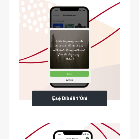
Ẹsẹ̀ Bíbélì t’Òní