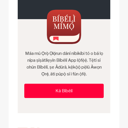
Máa mú Ọ̀rọ̀ Ọlọ́run dání níbikíbi tó o bá lọ
nípa ṣíṣàtìlẹyìn Bíbélì App lọ́fẹ̀ẹ́. Tẹ́tí sí
ohùn Bíbélì, ṣe Àdúrà, kẹ́kọ̀ọ́ pẹ̀lú Àwọn
Ọ̀rẹ́, àti púpọ̀ sí i fún ọ̀fẹ́.
Kà Bíbélì