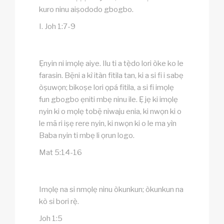
kuro ninu aiṣododo gbogbo.
I. Joh 1:7-9
Ẹnyin ni imọlẹ aiye. Ilu ti a tẹ̀do lori òke ko le
farasin. Bẹ̃ni a kì itàn fitila tan, ki a si fi i sabẹ
òṣuwọn; bikoṣe lori ọpá fitila, a si fi imọlẹ
fun gbogbo ẹniti mbẹ ninu ile. Ẹ jẹ ki imọlẹ
nyin ki o mọlẹ tobẹ̃ niwaju enia, ki nwọn ki o
le mã ri iṣẹ rere nyin, ki nwọn ki o le ma yìn
Baba nyin ti mbẹ li ọrun logo.
Mat 5:14-16
Imọlẹ na si nmọlẹ ninu òkunkun; òkunkun na
kò si bori rẹ̀.
Joh 1:5