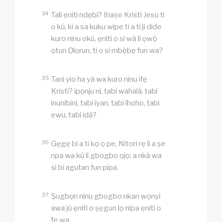
34
Tali ẹniti ndẹbi? Ihaṣe Kristi Jesu ti
o kú, ki a sa kuku wipe ti a ti ji dide
kuro ninu okú, ẹniti o si wà li ọwọ́
ọtun Ọlọrun, ti o si mbẹ̀bẹ fun wa?
35
Tani yio ha yà wa kuro ninu ifẹ
Kristi? ipọnju ni, tabi wahalà, tabi
inunibini, tabi ìyan, tabi ìhoho, tabi
ewu, tabi idà?
36
Gẹgẹ bi a ti kọ ọ pe, Nitori rẹ li a ṣe
npa wa kú li gbogbo ọjọ; a nkà wa
si bi agutan fun pipa.
37
Ṣugbọn ninu gbogbo nkan wọnyi
awa jù ẹniti o ṣẹgun lọ nipa ẹniti o
fẹ wa.