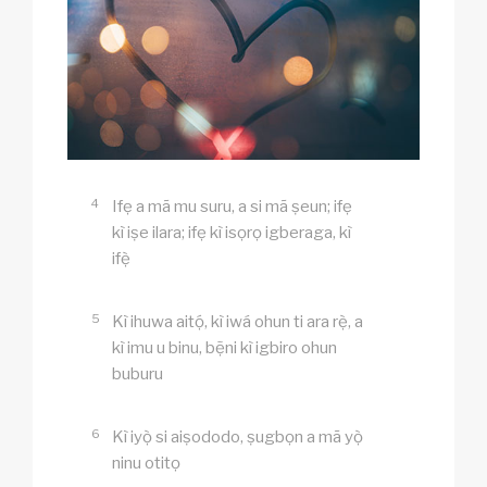
4
Ifẹ a mã mu suru, a si mã ṣeun; ifẹ
kì iṣe ilara; ifẹ kì isọrọ igberaga, kì
ifẹ̀
5
Kì ihuwa aitọ́, kì iwá ohun ti ara rẹ̀, a
kì imu u binu, bẹ̃ni kì igbiro ohun
buburu
6
Kì iyọ̀ si aiṣododo, ṣugbọn a mã yọ̀
ninu otitọ