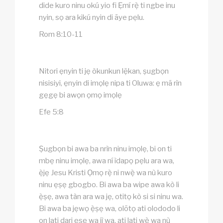
dide kuro ninu okú yio fi Ẹmí rẹ̀ ti ngbe inu
nyin, sọ ara kikú nyin di ãye pẹlu.
Rom 8:10-11
Nitori ẹnyin ti jẹ òkunkun lẹ̃kan, ṣugbọn
nisisiyi, ẹnyin di imọlẹ nipa ti Oluwa: ẹ mã rìn
gẹgẹ bi awọn ọmọ imọlẹ
Efe 5:8
Ṣugbọn bi awa ba nrìn ninu imọlẹ, bi on ti
mbẹ ninu imọlẹ, awa ní ìdapọ pẹlu ara wa,
ẹ̀jẹ Jesu Kristi Ọmọ rẹ̀ ni nwẹ̀ wa nù kuro
ninu ẹṣẹ gbogbo. Bi awa ba wipe awa kò li
ẹ̀ṣẹ, awa tàn ara wa jẹ, otitọ kò si si ninu wa.
Bi awa ba jẹwọ ẹ̀ṣẹ wa, olõtọ ati olododo li
on lati dari ẹṣẹ wa jì wa, ati lati wẹ̀ wa nù