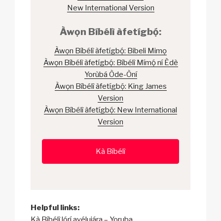
New International Version
Àwọn Bíbélì àfetígbọ́:
Àwọn Bíbélì àfetígbọ́: Bibeli Mimọ
Àwọn Bíbélì àfetígbọ́: Bíbélì Mímọ́ ní Èdè
Yorùbá Òde-Òní
Àwọn Bíbélì àfetígbọ́: King James
Version
Àwọn Bíbélì àfetígbọ́: New International
Version
Kà Bíbélì
Helpful links:
Kà Bíbélì lórí ayélujára – Yoruba