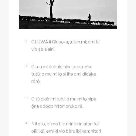
1
OLUWA li Oluṣọ-agutan mi; emi kì
yio ṣe alaini.
2
O mu mi dubulẹ ninu papa-oko
tutù; o mu mi lọ si iha omi didakẹ
rọ́rọ́.
3
O tù ọkàn mi lara; o mu mi lọ nipa
ọ̀na ododo nitori orukọ rẹ̀.
4
Nitõtọ, bi mo tilẹ nrìn larin afonifoji
ojiji ikú, emi kì yio bẹ̀ru ibi kan; nitori