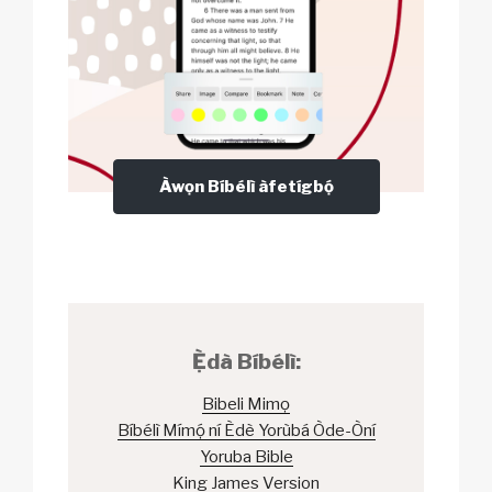
Àwọn Bíbélì àfetígbọ́
Ẹ̀dà Bíbélì:
Bibeli Mimọ
Bíbélì Mímọ́ ní Èdè Yorùbá Òde-Òní
Yoruba Bible
King James Version