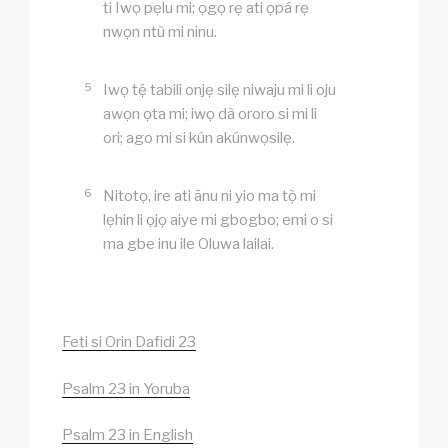
ti Iwọ pẹlu mi; ọgọ rẹ ati ọpá rẹ
nwọn ntù mi ninu.
5
Iwọ tẹ́ tabili onjẹ silẹ niwaju mi li oju
awọn ọta mi; iwọ dà ororo si mi li
ori; ago mi si kún akúnwọsilẹ.
6
Nitotọ, ire ati ãnu ni yio ma tọ̀ mi
lẹhin li ọjọ aiye mi gbogbo; emi o si
ma gbe inu ile Oluwa lailai.
Feti si Orin Dafidi 23
Psalm 23 in Yoruba
Psalm 23 in English