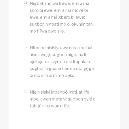
11
Nigbati mo wà li ewe, emi a mã
sọ̀rọ bi èwe, emi a mã moye bi
ewe, emi a mã gbero bi ewe:
ṣugbọn nigbati mo di ọkunrin tan,
mo fi ìwa ewe silẹ.
12
Nitoripe nisisiyi awa nriran baibai
ninu awojiji; ṣugbọn nigbana li
ojukoju: nisisiyi mo mọ̀ li apakan;
ṣugbọn nigbana li emi ó mọ̀ gẹgẹ
bi mo si ti di mimọ̀ pẹlu.
13
Njẹ nisisiyi igbagbọ́, ireti, ati ifẹ
mbẹ, awọn mẹta yi: ṣugbọn eyiti o
tobi jù ninu wọn ni ifẹ.