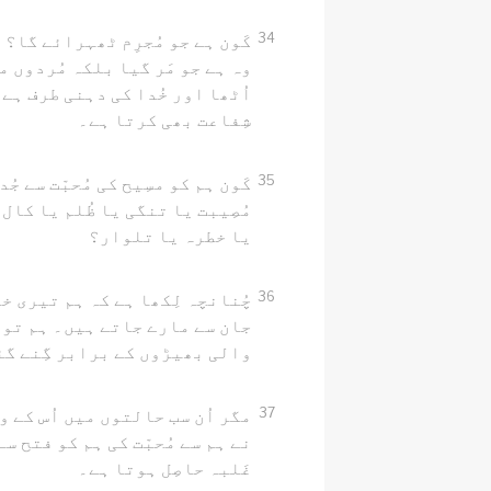
34
کَون ہے جو مُجرِم ٹھہرائے گا؟ م
وہ ہے جو مَر گیا بلکہ مُردوں م
اُٹھا اور خُدا کی دہنی طرف ہے
شِفاعت بھی کرتا ہے۔
35
کَون ہم کو مسِیح کی مُحبّت سے جُ
مُصِیبت یا تنگی یا ظُلم یا کال 
یا خطرہ یا تلوار؟
36
چُنانچہ لِکھا ہے کہ ہم تیری خا
جان سے مارے جاتے ہیں۔ ہم تو 
والی بھیڑوں کے برابر گِنے گئ
37
مگر اُن سب حالتوں میں اُس کے وس
نے ہم سے مُحبّت کی ہم کو فتح س
غَلبہ حاصِل ہوتا ہے۔