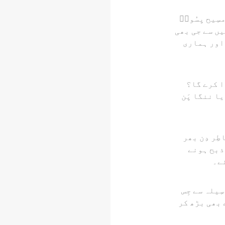
سِیح یِسُوعؔ
یں سے جی بھی
 اور ہماری
دا کرے گا؟
یا ننگا پَن
طِر دِن بھر
ذبح ہونے
ے۔
ِیلہ سے جِس
ے بھی بڑھ کر