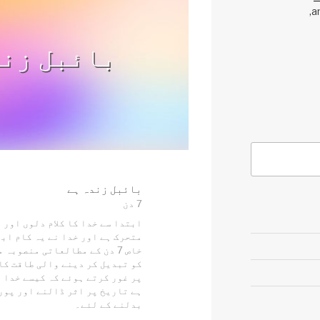
a
بائبل زند
بائبل زندہ ہے
7 دن
ابتدا سے خدا کا کلام دلوں اور 
متحرک ہے اور خدا نے یہ کام اب
خاص 7 دن کے مطالعاتی منصوبہ
کو تبدیل کر دینے والی طاقت کا
پر غور کرتے ہوئے کہ کیسے خدا 
ہے تاریخ پر اثر ڈالنے اور پور
بدلنے کے لئے۔