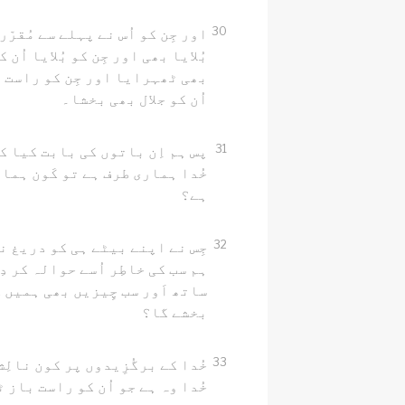
30
اور جِن کو اُس نے پہلے سے مُقرّر 
بُلایا بھی اور جِن کو بُلایا اُن
بھی ٹھہرایا اور جِن کو راست 
اُن کو جلال بھی بخشا۔
31
پس ہم اِن باتوں کی بابت کیا 
خُدا ہماری طرف ہے تو کَون ہمار
ہے؟
32
جِس نے اپنے بیٹے ہی کو دریغ ن
ہم سب کی خاطِر اُسے حوالہ کر دِ
ساتھ اَور سب چِیزیں بھی ہمیں ک
بخشے گا؟
33
خُدا کے برگُزِیدوں پر کون نالِ
خُدا وہ ہے جو اُن کو راست باز