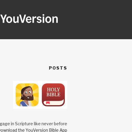
Ski
t
conten
OUVERSION
Seeking God every day.
POSTS
gage in Scripture like never before.
ownload the YouVersion Bible App