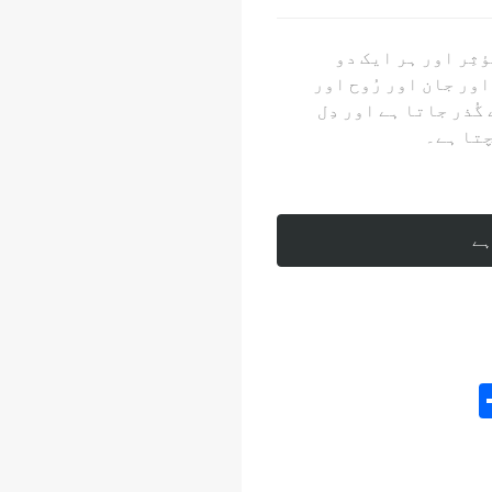
ؤثِر اور ہر ایک دو
اور جان اور رُوح اور
گُذر جاتا ہے اور دِل
چتا ہے۔
ہے
S
h
ar