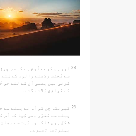
28
اور ہم کو معلُوم ہے کہ سب چِیزی
سے مُحبّت رکھنے والوں کے لِئے ب
کرتی ہیں یعنی اُن کے لِئے جو خُ
کے مُوافِق بُلائے گئے۔
29
کیونکہ جِن کو اُس نے پہلے سے ج
پہلے سے مُقرّر بھی کِیا کہ اُس 
شکل ہوں تاکہ وہ بُہت سے بھائِ
پہلوٹھا ٹھہرے۔