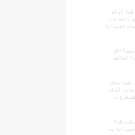
کِیا اُن کو
 کو راست باز
باز ٹھہرایا
کہیں؟ اگر
ا مُخالِف
ہ کِیا بلکہ
یا وہ اُس کے
ِس طرح نہ
ش کرے گا؟
 ٹھہراتا ہے۔