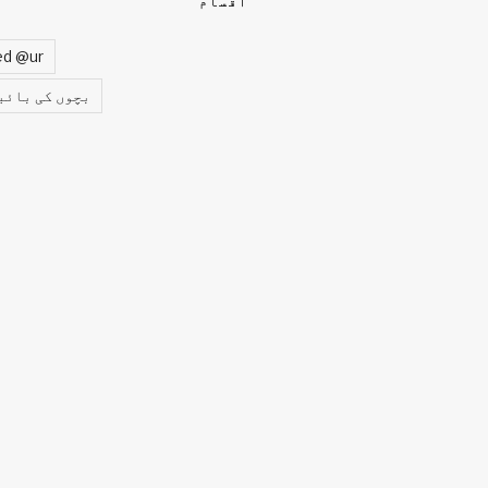
اقسام
ed @ur
بچوں کی بائب