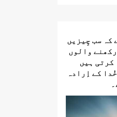
e
 کہ سب چِیزیں
ت رکھنے والوں
ا کرتی ہیں
خُدا کے اِرادہ
۔