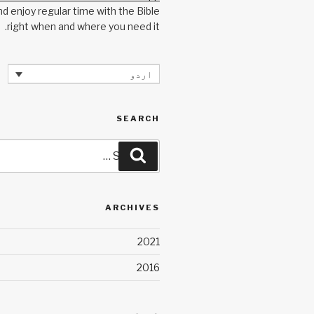
nd enjoy regular time with the Bible,
right when and where you need it.
اردو
SEARCH
Search
Search
for:
ARCHIVES
2021
2016