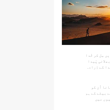
ں مِل کر خُدا
ھلائی پَیدا
دا کے اِرادہ
انا اُن کو
کے بیٹے کے ہم
یوں میں