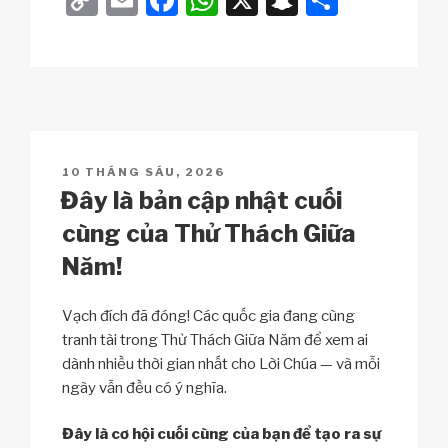
o
m
a
h
n
h
p
ail
c
at
a
ar
y
e
s
p
e
Li
b
A
c
n
o
p
h
POSTED
10 THÁNG SÁU, 2026
k
o
p
at
ON
Đây là bản cập nhật cuối
k
cùng của Thử Thách Giữa
Năm!
Vạch đích đã đóng! Các quốc gia đang cùng
tranh tài trong Thử Thách Giữa Năm để xem ai
dành nhiều thời gian nhất cho Lời Chúa — và mỗi
ngày vẫn đều có ý nghĩa.
Đây là cơ hội cuối cùng của bạn để tạo ra sự