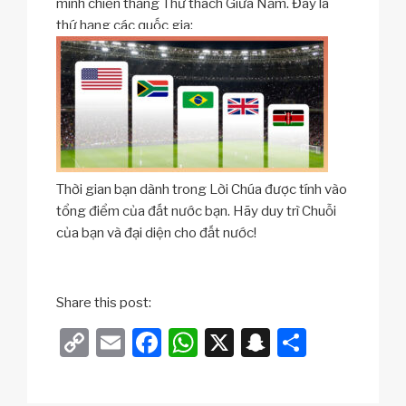
mình chiến thắng Thử thách Giữa Năm. Đây là
thứ hạng các quốc gia:
Thời gian bạn dành trong Lời Chúa được tính vào
tổng điểm của đất nước bạn. Hãy duy trì Chuỗi
của bạn và đại diện cho đất nước!
Share this post:
C
E
F
W
X
S
S
o
m
a
h
n
h
p
ail
c
at
a
ar