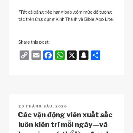
*Tất cả bảng xếp hạng bao gồm mức độ tương
tác trên ứng dụng Kinh Thánh và Bible App Lite.
Share this post:
C
E
F
W
X
S
S
o
m
a
h
n
h
p
ail
c
at
a
ar
y
e
s
p
e
Li
b
A
c
n
o
p
h
POSTED
29 THÁNG SÁU, 2026
k
o
p
at
ON
Các vận động viên xuất sắc
k
luôn kiên trì mỗi ngày—và