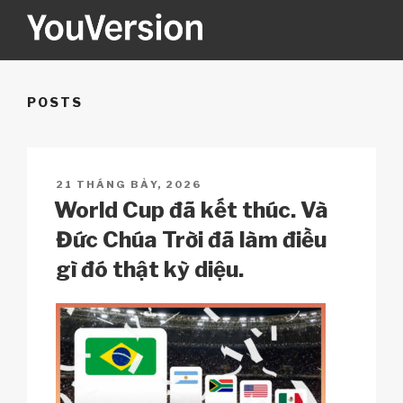
Skip
to
content
YOUVERSION
Seeking God every day.
POSTS
POSTED
21 THÁNG BẢY, 2026
ON
World Cup đã kết thúc. Và
Đức Chúa Trời đã làm điều
gì đó thật kỳ diệu.