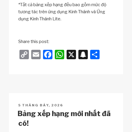
*Tất cả bảng xếp hạng đều bao gồm mức độ
tương tác trên ứng dụng Kinh Thánh và Ứng
dụng Kinh Thánh Lite.
Share this post:
C
E
F
W
X
S
S
o
m
a
h
n
h
p
ail
c
at
a
ar
y
e
s
p
e
Li
b
A
c
n
o
p
h
POSTED
5 THÁNG BẢY, 2026
k
o
p
at
ON
Bảng xếp hạng mới nhất đã
k
có!