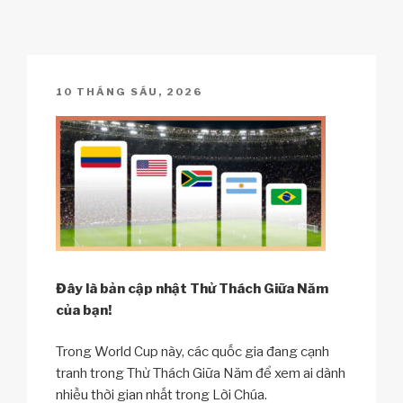
y
e
s
p
e
Li
b
A
c
n
o
p
h
POSTED
10 THÁNG SÁU, 2026
k
o
p
at
ON
k
Đây là bản cập nhật Thử Thách Giữa Năm
của bạn!
Trong World Cup này, các quốc gia đang cạnh
tranh trong Thử Thách Giữa Năm để xem ai dành
nhiều thời gian nhất trong Lời Chúa.