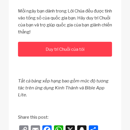
Mỗi ngày bạn dành trong Lời Chúa đều được tính
vào tổng số của quốc gia bạn. Hãy duy trì Chuỗi
của bạn và trợ giúp quốc gia của bạn giành chiến
thắng!
Duy trì Chuỗi của tôi
Tất cả bảng xếp hạng bao gồm mức độ tương
tác trên ứng dụng Kinh Thánh và Bible App
Lite.
Share this post:
C
E
F
W
X
S
S