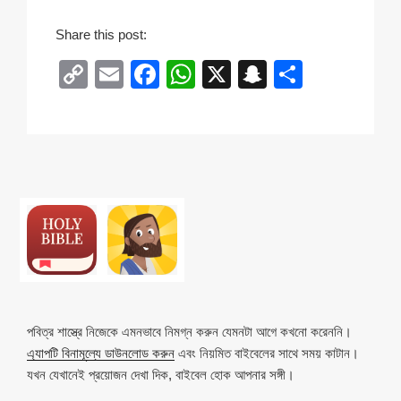
Share this post:
C
E
F
W
X
S
S
o
m
a
h
n
h
p
ail
c
at
a
ar
y
e
s
p
e
Li
b
A
c
n
o
p
h
k
o
p
at
k
পবিত্র শাস্ত্রে নিজেকে এমনভাবে নিমগ্ন করুন যেমনটা আগে কখনো করেননি।
এ্যাপটি বিনামূল্যে ডাউনলোড করুন
এবং নিয়মিত বাইবেলের সাথে সময় কাটান।
যখন যেখানেই প্রয়োজন দেখা দিক, বাইবেল হোক আপনার সঙ্গী।