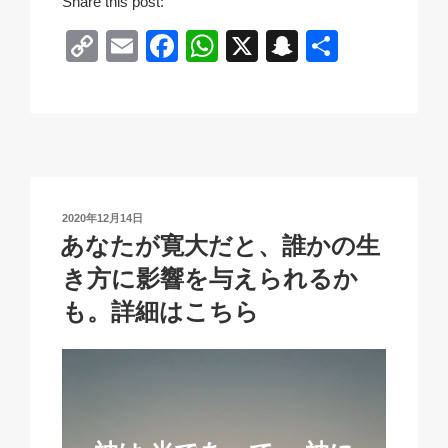
Share this post:
C
E
F
W
X
S
共
o
m
a
h
n
有
p
ail
c
at
a
y
e
s
p
Li
b
A
c
n
o
p
h
投
2020年12月14日
k
o
p
at
稿
あなたが寛大だと、誰かの生
日:
k
き方に影響を与えられるか
も。詳細はこちら