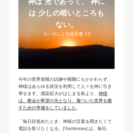
神は 光であって、
神に
は 少しの暗いところも
ない。
ヨハネによる福音書 1:5
今年の世界規模の試練や困難にもかかわらず、
神様はあらゆる状況を利用して人々を神に引き
寄せます。感染拡大がはじまる前より、
神様
は、教会が希望の光となり、傷ついた世界を癒
すための準備をしていました
。
「毎日目覚めたとき、神様の言葉を聞きたくて
電話を取りたくなる。[YouVersion] は、毎日、