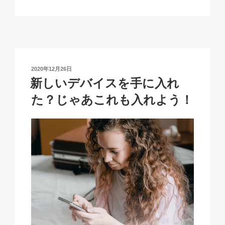
p
ail
c
at
a
y
e
s
p
Li
b
A
c
n
o
p
h
投
2020年12月26日
k
o
p
at
稿
新しいデバイスを手に入れ
日:
k
た？じゃあこれも入れよう！