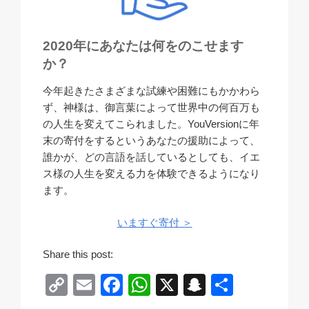
​2020年にあなたは何をのこせます
か？
​今年起きたさまざまな試練や困難にもかかわら
ず、神様は、御言葉によって世界中の何百万も
の人生を変えてこられました。​YouVersionに年
末の寄付をするというあなたの援助によって、
誰かが、どの言語を話しているとしても、イエ
ス様の人生を変える力を体験できるようになり
ます。
いますぐ寄付 ＞
Share this post:
C
E
F
W
X
S
共
o
m
a
h
n
有