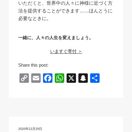
いただくと、世界中の人々に神様に近づく方
法を提供することができます……ほんとうに
必要なときに。
一緒に、人々の人生を変えましょう。
いますぐ寄付 ＞
Share this post:
C
E
F
W
X
S
共
o
m
a
h
n
有
p
ail
c
at
a
y
e
s
p
Li
b
A
c
n
o
p
h
投
2020年12月29日