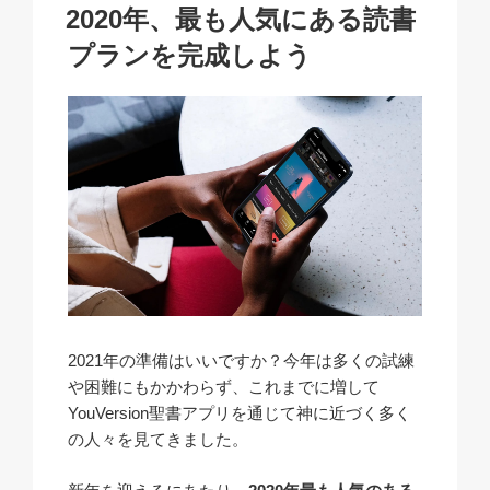
k
o
p
at
稿
​2020年、最も人気にある読書
日:
k
プランを完成しよう
​2021年の準備はいいですか？​今年は多くの試練
や困難にもかかわらず、これまでに増して
YouVersion聖書アプリを通じて神に近づく多く
の人々を見てきました。