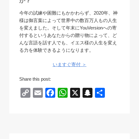
か？
今年の試練や困難にもかかわらず、2020年、神
様は御言葉によって世界中の数百万人もの人生
を変えました。そして年末にYouVersionへの寄
付するというあなたからの贈り物によって、ど
んな言語を話す人でも、イエス様の人生を変え
る力を体験できるようになります。
いますぐ寄付 ＞
Share this post:
C
E
F
W
X
S
共
o
m
a
h
n
有
p
ail
c
at
a
y
e
s
p
Li
b
A
c