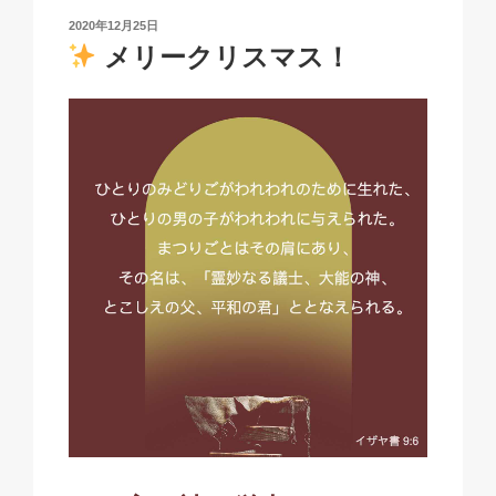
n
o
p
h
投
2020年12月25日
k
o
p
at
稿
メリークリスマス！
日:
k