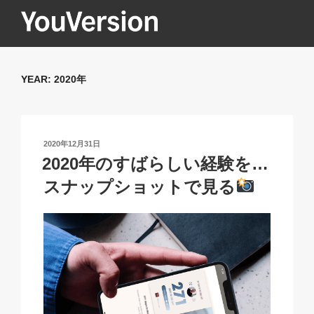
コ
ン
テ
YOUVERSION
Seeking God every day.
ン
ツ
YEAR:
2020年
へ
ス
キ
ッ
投
2020年12月31日
稿
プ
2020年のすばらしい経験を…
日:
スナップショットで見る