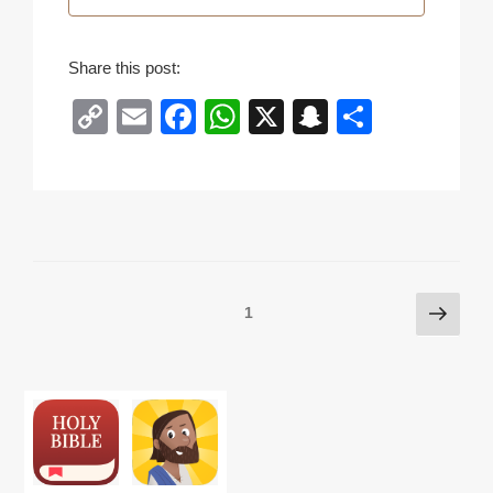
Share this post:
C
E
F
W
X
S
共
o
m
a
h
n
有
p
ail
c
at
a
y
e
s
p
Li
b
A
c
n
o
p
h
Posts
次
ページ
1
k
o
p
at
の
pagination
k
ペ
ー
ジ