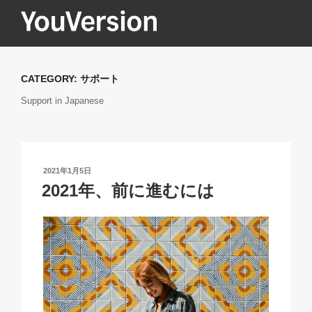
コ
ン
テ
YOUVERSION
Seeking God every day.
ン
ツ
CATEGORY:
サポート
へ
Support in Japanese
ス
キ
ッ
プ
投
2021年1月5日
稿
2021年、前に進むには
日: