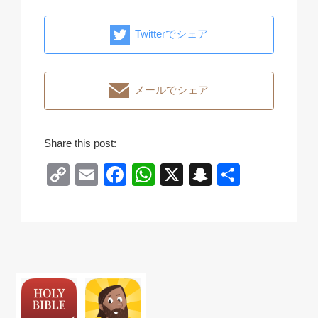
Twitterでシェア
メールでシェア
Share this post:
C
E
F
W
X
S
共
o
m
a
h
n
有
p
ail
c
at
a
y
e
s
p
Li
b
A
c
n
o
p
h
k
o
p
at