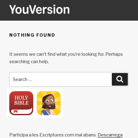
Skip
to
content
YOUVERSION
Seeking God every day.
NOTHING FOUND
It seems we can’t find what you’re looking for. Perhaps
searching can help.
Search
Searc
for:
Participa a les Escriptures com mai abans.
Descarrega