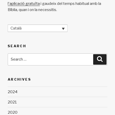
l'aplicació gratuïta
i gaudeix del temps habitual amb la
Bíblia, quan i on la necessitis.
Català
SEARCH
Search
Searc
for:
ARCHIVES
2024
2021
2020