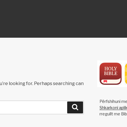
ON
u’re looking for. Perhaps searching can
Përfshihuni me
Search
Shkarkoni aplik
rregullt me Bib