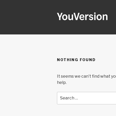
Skip
to
content
YOUVERSI
Seeking God every day.
NOTHING FOUND
It seems we can’t find what yo
help.
Search
for: