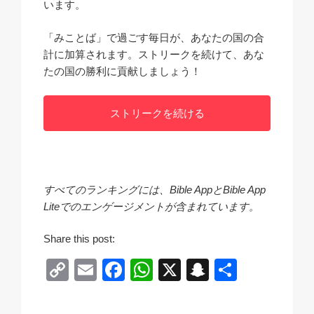
います。
「みことば」で過ごす毎日が、あなたの国の合
計に加算されます。ストリークを続けて、あな
たの国の勝利に貢献しましょう！
ストリークを続ける
すべてのランキングには、Bible AppとBible App
Liteでのエンゲージメントが含まれています。
Share this post:
C
E
F
W
X
S
共
o
m
a
h
n
有