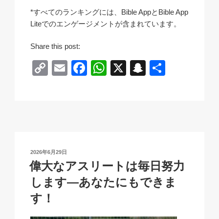
*すべてのランキングには、Bible AppとBible App
Liteでのエンゲージメントが含まれています。
Share this post:
C
E
F
W
X
S
共
o
m
a
h
n
有
p
ail
c
at
a
y
e
s
p
Li
b
A
c
n
o
p
h
投
2026年6月29日
k
o
p
at
稿
偉大なアスリートは毎日努力
日:
k
します—あなたにもできま
す！