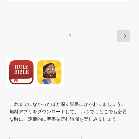
p
ail
c
at
a
y
e
s
p
Li
b
A
c
n
o
p
h
Posts
次
ページ
1
k
o
p
at
の
pagination
k
ペ
ー
ジ
これまでになかったほど深く聖書にかかわりましょう。
無料アプリをダウンロードして、
いつでもどこでも必要
な時に、定期的に聖書を読む時間を楽しみましょう。