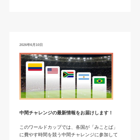
o
m
a
h
n
有
p
ail
c
at
a
y
e
s
p
Li
b
A
c
n
o
p
h
投
2026年6月10日
k
o
p
at
稿
日:
k
中間チャレンジの最新情報をお届けします！
このワールドカップでは、各国が「みことば」
に費やす時間を競う中間チャレンジに参加して