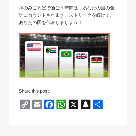
神のみことばで過ごす時間は、あなたの国の合
計にカウントされます。ストリークを続けて、
あなたの国を代表しましょう！
Share this post:
C
E
F
W
X
S
共
o
m
a
h
n
有
p
ail
c
at
a
y
e
s
p