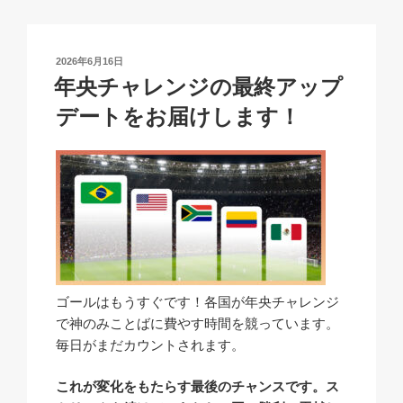
Li
b
A
c
n
o
p
h
投
2026年6月16日
k
o
p
at
稿
年央チャレンジの最終アップ
日:
k
デートをお届けします！
ゴールはもうすぐです！各国が年央チャレンジ
で神のみことばに費やす時間を競っています。
毎日がまだカウントされます。
これが変化をもたらす最後のチャンスです。ス