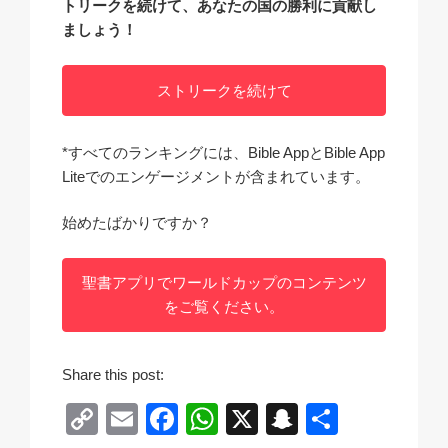
トリークを続けて、あなたの国の勝利に貢献し
ましょう！
ストリークを続けて
*すべてのランキングには、Bible AppとBible App
Liteでのエンゲージメントが含まれています。
始めたばかりですか？
聖書アプリでワールドカップのコンテンツ
をご覧ください。
Share this post:
C
E
F
W
X
S
共