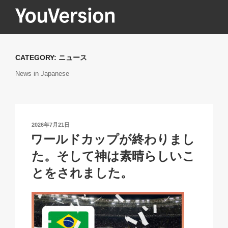
コ
ン
テ
YOUVERSION
Seeking God every day.
ン
ツ
CATEGORY:
ニュース
へ
News in Japanese
ス
キ
ッ
プ
投
2026年7月21日
稿
ワールドカップが終わりまし
日:
た。そして神は素晴らしいこ
とをされました。