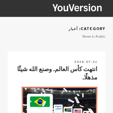
Ski
t
conten
YOUVERSION
Seeking God every day.
CATEGORY:
أخبار
News in Arabic
POSTED
2026-07-21
ON
انتهت كأس العالم. وصنع الله شيئًا
مذهلًا.