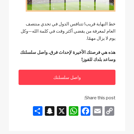
خط النهاية قريب! تتنافس الدول في تحدي منتصف
العام لمعرفة من يقضي أكثر وقت في كلمة الله—وكل
يوم لا يزال مهمًا.
هذه هي فرصتك الأخيرة لإحداث فرق. واصل سلسلتك
وساعد بلدك للفوز!
واصل سلسلتك
Share this post:
S
S
X
W
F
E
C
h
n
h
a
m
o
ar
a
at
c
ail
p