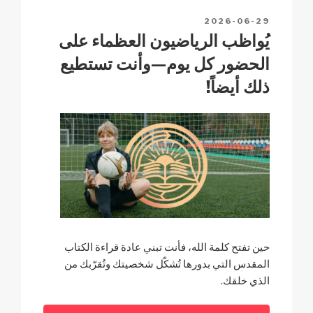
h
p
o
n
POSTED
2026-06-29
at
p
o
k
ON
يُواظب الرياضيون العظماء على
k
الحضور كل يوم—وأنت تستطيع
ذلك أيضاً!
حين تفتح كلمة الله، فأنت تبني عادة قراءة الكتاب
المقدس التي بدورها تُشكّل شخصيتك وتُقرّبك من
الذي خلقك.