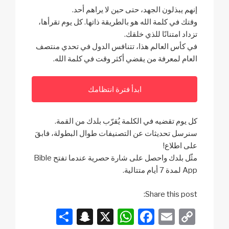
إنهم يبذلون الجهد، حتى حين لا يراهم أحد.
وقتك في كلمة الله هو بالطريقة ذاتها. كل يوم تقرأها،
تزداد امتنانًا للذي خلقك.
في كأس العالم هذا، تتنافس الدول في تحدي منتصف
العام لمعرفة من يقضي أكثر وقت في كلمة الله.
ابدأ فترة انتظامك
كل يوم تقضيه في الكلمة يُقرّب بلدك من القمة.
سنرسل تحديثات عن التصنيفات طوال البطولة، فابقَ
على اطلاع!
مثّل بلدك واحصل على شارة حصرية عندما تفتح Bible
App لمدة 7 أيام متتالية.
Share this post:
S
S
X
W
F
E
C