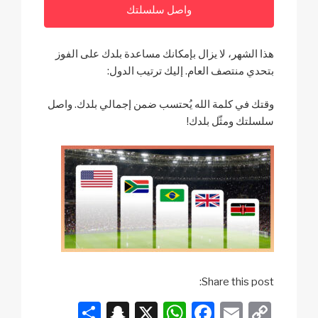
واصل سلسلتك
هذا الشهر، لا يزال بإمكانك مساعدة بلدك على الفوز
بتحدي منتصف العام. إليك ترتيب الدول:
وقتك في كلمة الله يُحتسب ضمن إجمالي بلدك. واصل
سلسلتك ومثّل بلدك!
Share this post:
S
S
X
W
F
E
C