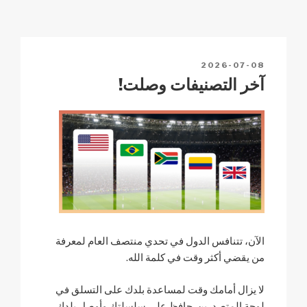
e
p
s
e
y
c
A
b
Li
h
p
o
n
POSTED
2026-07-08
at
p
o
k
ON
آخر التصنيفات وصلت!
k
الآن، تتنافس الدول في تحدي منتصف العام لمعرفة
من يقضي أكثر وقت في كلمة الله.
لا يزال أمامك وقت لمساعدة بلدك على التسلق في
لوحة المتصدرين. حافظ على سلسلتك وأوصل بلدك