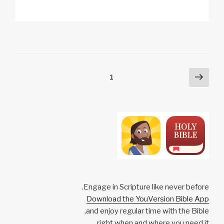
h
n
h
a
m
o
ar
a
at
c
ail
p
e
p
s
e
y
c
A
b
Li
h
p
o
n
Posts
Next
Page
1
at
p
o
k
page
pagination
k
Engage in Scripture like never before.
Download the YouVersion Bible App
and enjoy regular time with the Bible,
right when and where you need it.